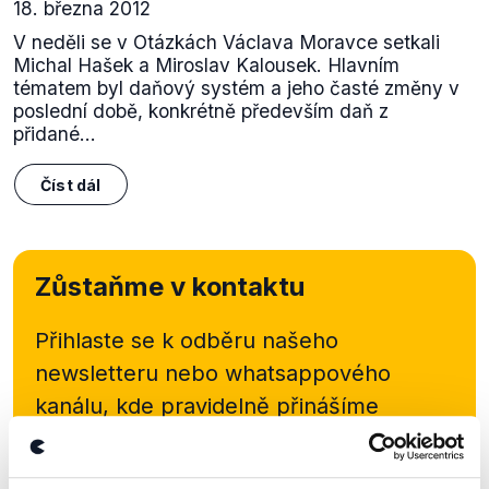
18. března 2012
V neděli se v Otázkách Václava Moravce setkali
Michal Hašek a Miroslav Kalousek. Hlavním
tématem byl daňový systém a jeho časté změny v
poslední době, konkrétně především daň z
přidané...
Číst dál
Zůstaňme v kontaktu
Přihlaste se k odběru našeho
newsletteru nebo
whatsappového
kanálu, kde pravidelně přinášíme
shrnutí nejzajímavějších článků a analýz.
Začněte nás odebírat, a mějte tak