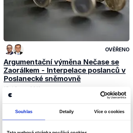
OVĚŘENO
Argumentační výměna Nečase se
Zaorálkem - Interpelace poslanců v
Poslanecké sněmovně
15. března 2012
Interpelace z 15. března 2012 přinesly kromě
tradičních přestřelek mezi vládou a opozicí i krátký,
leč o to více informačně přínosný, spor mezi
Souhlas
Detaily
Více o cookies
premiérem Petrem Nečasem (ODS) a...
Číst dál
Tato webová stránka používá cookies