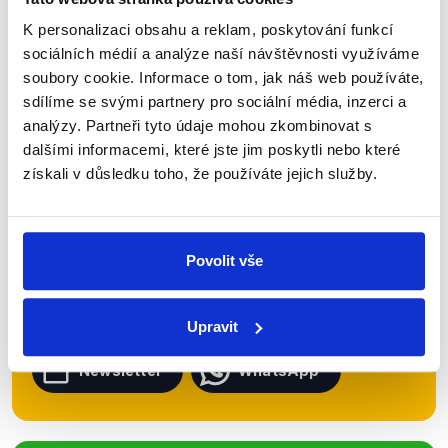
K personalizaci obsahu a reklam, poskytování funkcí
sociálních médií a analýze naší návštěvnosti využíváme
soubory cookie. Informace o tom, jak náš web používáte,
Zůstaňme v kontaktu
sdílíme se svými partnery pro sociální média, inzerci a
analýzy. Partneři tyto údaje mohou zkombinovat s
Přihlaste se k odběru našeho
dalšími informacemi, které jste jim poskytli nebo které
newsletteru nebo
whatsappového
získali v důsledku toho, že používáte jejich služby.
kanálu, kde pravidelně přinášíme
shrnutí nejzajímavějších článků a analýz.
Začněte nás odebírat, a mějte tak
Povolit vše
přehled o tom, jaké dezinformace a
nepravdy se zrovna v Česku šíří.
Upravit
Newsletter
WhatsApp