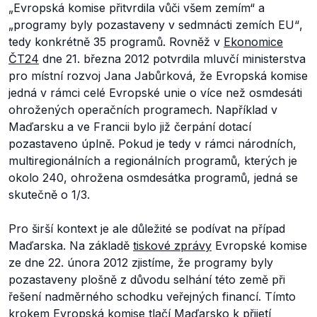
„Evropská komise přitvrdila vůči všem zemím“ a
„programy byly pozastaveny v sedmnácti zemích EU“
,
tedy konkrétně 35 programů. Rovněž v
Ekonomice
ČT24
dne 21. března 2012 potvrdila mluvčí ministerstva
pro místní rozvoj Jana Jabůrková, že Evropská komise
jedná v rámci celé Evropské unie o více než osmdesáti
ohrožených operačních programech. Například v
Maďarsku a ve Francii bylo již čerpání dotací
pozastaveno úplně. Pokud je tedy v rámci národních,
multiregionálních a regionálních programů, kterých je
okolo 240, ohrožena osmdesátka programů, jedná se
skutečně o 1/3.
Pro širší kontext je ale důležité se podívat na případ
Maďarska. Na základě
tiskové zprávy
Evropské komise
ze dne 22. února 2012 zjistíme, že programy byly
pozastaveny plošně z důvodu selhání této země při
řešení nadměrného schodku veřejných financí. Tímto
krokem Evropská komise tlačí Maďarsko k přijetí