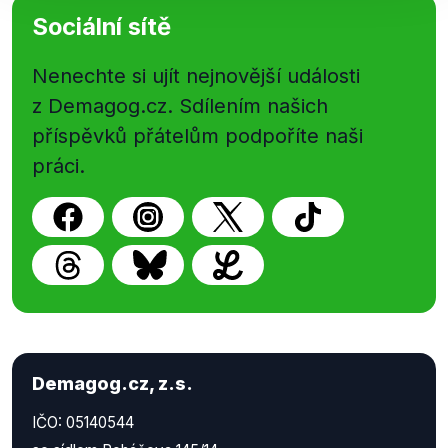
Sociální sítě
Nenechte si ujít nejnovější události
z Demagog.cz. Sdílením našich
příspěvků přátelům podpoříte naši
práci.
Demagog.cz, z.s.
IČO: 05140544