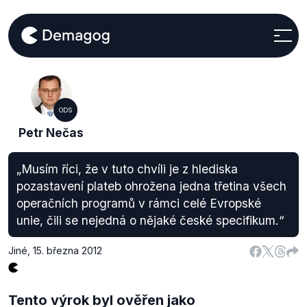
ODS
Petr Nečas
„Musím říci, že v tuto chvíli je z hlediska
pozastavení plateb ohrožena jedna třetina všech
operačních programů v rámci celé Evropské
unie, čili se nejedná o nějaké české specifikum.“
Jiné
,
15. března 2012
Tento výrok byl ověřen jako