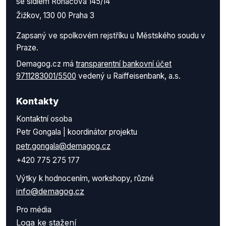
se sídlem Roháčova 145/14
Žižkov, 130 00 Praha 3
Zapsaný ve spolkovém rejstříku u Městského soudu v
Praze.
Demagog.cz má
transparentní bankovní účet
9711283001/5500
vedený u Raiffeisenbank, a.s.
Kontakty
Kontaktní osoba
Petr Gongala | koordinátor projektu
petr.gongala@demagog.cz
+420 775 275 177
Výtky k hodnocením, workshopy, různé
info@demagog.cz
Pro média
Loga ke stažení