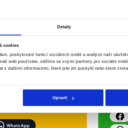
zadržen dnes již bývalý hejtman 
David Rath. Informace o nejnovějš
Číst dál
Detaily
OVĚŘENO
á cookies
klam, poskytování funkcí sociálních médií a analýze naší návšt
Soci
 náš web používáte, sdílíme se svými partnery pro sociální média
 s dalšími informacemi, které jste jim poskytli nebo které získa
sletteru nebo
Nenecht
delně přinášíme shrnutí
z Dema
 Začněte nás odebírat, a
příspě
Upravit
ezinformace a nepravdy se
práci.
WhatsApp