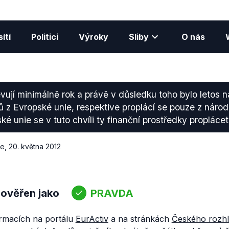
ítí
Politici
Výroky
Sliby
O nás
evují minimálně rok a právě v důsledku toho bylo letos 
ů z Evropské unie, respektive proplácí se pouze z národ
ké unie se v tuto chvíli ty finanční prostředky proplác
ce
,
20. května 2012
 ověřen jako
PRAVDA
rmacích na portálu
EurActiv
a na stránkách
Českého rozh