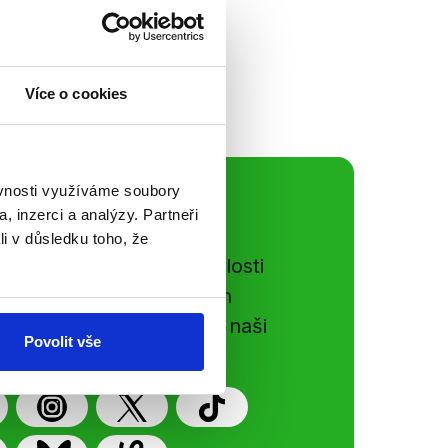
Středočeského kraje
ím...
Více o cookies
ěvnosti využíváme soubory
ální sítě
, inzerci a analýzy. Partneři
li v důsledku toho, že
e si ujít nejnovější události
gog.cz. Sdílením našich
vků přátelům podpoříte naši
Povolit vše