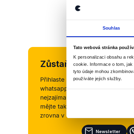
Souhlas
Tato webová stránka použív
K personalizaci obsahu a re
Zůstaňme v kontaktu
cookie. Informace o tom, jak
tyto údaje mohou zkombinovat
používáte jejich služby.
Přihlaste se k odběru našeho
new
whatsappového kanálu, kde pravi
nejzajímavějších článků a analýz.
mějte tak přehled o tom, jaké d
zrovna v Česku šíří.
Newsletter