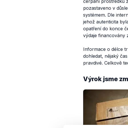
čerpání prostředků 
pozastaveno v důsle
systémem. Dle inte
jehož autenticita b
opatření do konce č
výdaje financovány 
Informace o délce t
dohledat, nějaký čas
pravdivé. Celkově t
Výrok jsme zmí