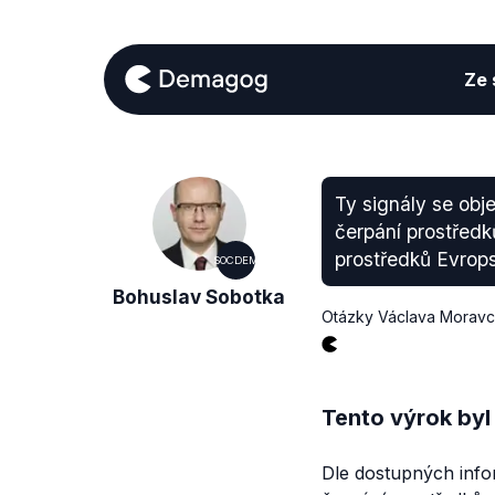
Ze s
Ty signály se obj
čerpání prostředk
prostředků Evrops
SOCDEM
Bohuslav Sobotka
Otázky Václava Morav
Tento výrok byl
Dle dostupných info