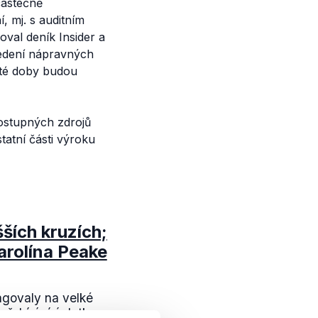
částečně
 mj. s auditním
koval deník Insider a
vedení nápravných
 té doby budou
dostupných zdrojů
tatní části výroku
ších kruzích;
arolína Peake
agovaly na velké
přebírání úplatku