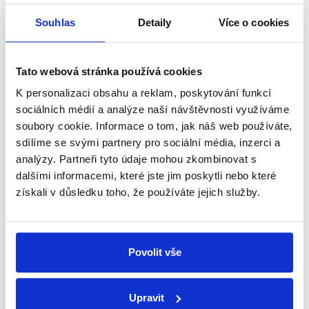
Začněte nás odebírat, a mějte tak
Souhlas
Detaily
Více o cookies
přehled o tom, jaké dezinformace a
nepravdy se zrovna v Česku šíří.
Tato webová stránka používá cookies
Newsletter
WhatsApp
K personalizaci obsahu a reklam, poskytování funkcí
sociálních médií a analýze naší návštěvnosti využíváme
soubory cookie. Informace o tom, jak náš web používáte,
sdílíme se svými partnery pro sociální média, inzerci a
analýzy. Partneři tyto údaje mohou zkombinovat s
Sociální sítě
dalšími informacemi, které jste jim poskytli nebo které
získali v důsledku toho, že používáte jejich služby.
Nenechte si ujít nejnovější události
z Demagog.cz. Sdílením našich
příspěvků přátelům podpoříte naši
Povolit vše
práci.
Upravit