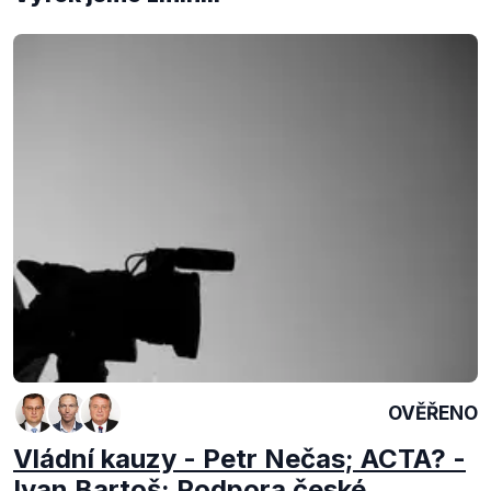
OVĚŘENO
Vládní kauzy - Petr Nečas; ACTA? -
Ivan Bartoš; Podpora české