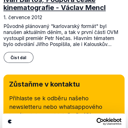
kinematografie - Václav Mencl
1. července 2012
Původně plánovaný "karlovarský formát" byl
narušen aktuálním děním, a tak v první části OVM
vystoupil premiér Petr Nečas. Hlavním tématem
bylo odvolání Jiřího Pospíšila, ale i Kalouskův...
Číst dál
Zůstaňme v kontaktu
Přihlaste se k odběru našeho
newsletteru nebo
whatsappového
kanálu, kde pravidelně přinášíme
shrnutí nejzajímavějších článků a analýz.