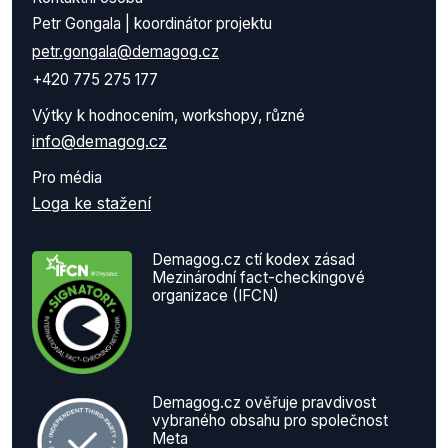
Petr Gongala | koordinátor projektu
petr.gongala@demagog.cz
+420 775 275 177
Výtky k hodnocením, workshopy, různé
info@demagog.cz
Pro média
Loga ke stažení
Demagog.cz ctí kodex zásad
Mezinárodní fact-checkingové
organizace (IFCN)
Demagog.cz ověřuje pravdivost
vybraného obsahu pro společnost
Meta