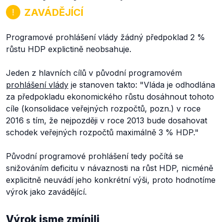
ZAVÁDĚJÍCÍ
Programové prohlášení vlády žádný předpoklad 2 %
růstu HDP explictině neobsahuje.
Jeden z hlavních cílů v původní programovém
prohlášení vlády
je stanoven takto:
"Vláda je odhodlána
za předpokladu ekonomického růstu dosáhnout tohoto
cíle
(konsolidace veřejných rozpočtů, pozn.)
v roce
2016 s tím, že nejpozději v roce 2013 bude dosahovat
schodek veřejných rozpočtů maximálně 3 % HDP."
Původní programové prohlášení tedy počítá se
snižováním deficitu v návaznosti na růst HDP, nicméně
explicitně neuvádí jeho konkrétní výši, proto hodnotíme
výrok jako zavádějící.
Výrok jsme zmínili