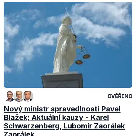
OVĚŘENO
Nový ministr spravedlnosti Pavel
Blažek; Aktuální kauzy - Karel
Schwarzenberg, Lubomír Zaorálek
Zaorálek