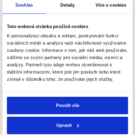
přehled o tom, jaké dezinformace a
Souhlas
Detaily
Více o cookies
nepravdy se zrovna v Česku šíří.
Tato webová stránka používá cookies
Newsletter
WhatsApp
K personalizaci obsahu a reklam, poskytování funkcí
sociálních médií a analýze naší návštěvnosti využíváme
soubory cookie. Informace o tom, jak náš web používáte,
sdílíme se svými partnery pro sociální média, inzerci a
Sociální sítě
analýzy. Partneři tyto údaje mohou zkombinovat s
dalšími informacemi, které jste jim poskytli nebo které
Nenechte si ujít nejnovější události
získali v důsledku toho, že používáte jejich služby.
z Demagog.cz. Sdílením našich
příspěvků přátelům podpoříte naši
práci.
Povolit vše
Upravit