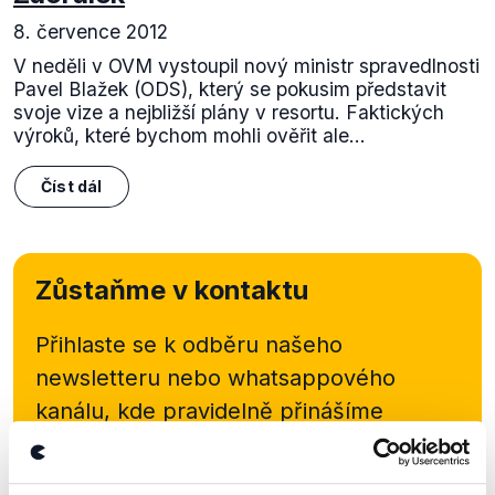
8. července 2012
V neděli v OVM vystoupil nový ministr spravedlnosti
Pavel Blažek (ODS), který se pokusim představit
svoje vize a nejbližší plány v resortu. Faktických
výroků, které bychom mohli ověřit ale...
Číst dál
Zůstaňme v kontaktu
Přihlaste se k odběru našeho
newsletteru nebo
whatsappového
kanálu, kde pravidelně přinášíme
shrnutí nejzajímavějších článků a analýz.
Začněte nás odebírat, a mějte tak