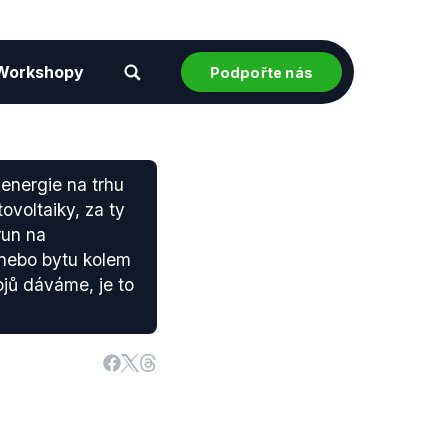
Workshopy
Podpořte nás
energie na trhu
ovoltaiky, za ty
run na
nebo bytu kolem
ojů dáváme, je to