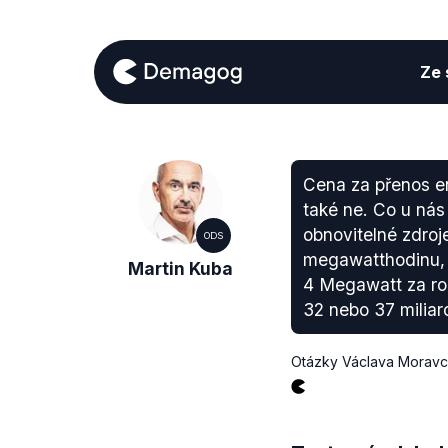
Ze s
Cena za přenos en
také ne. Co u nás 
obnovitelné zdroje
ODS
megawatthodinu, 
Martin Kuba
4 Megawatt za rok
32 nebo 37 miliar
Otázky Václava Morav