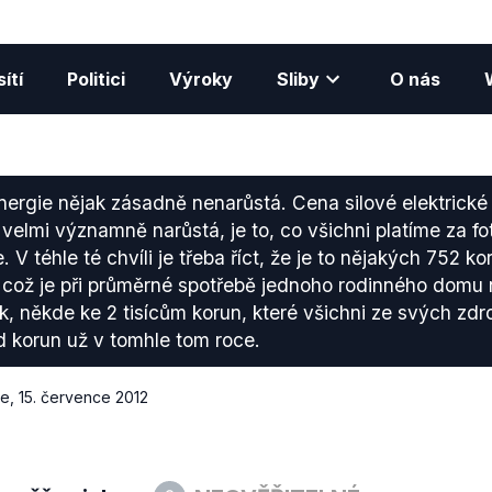
ítí
Politici
Výroky
Sliby
O nás
ergie nějak zásadně nenarůstá. Cena silové elektrické 
velmi významně narůstá, je to, co všichni platíme za fot
. V téhle té chvíli je třeba říct, že je to nějakých 752 ko
což je při průměrné spotřebě jednoho rodinného domu 
, někde ke 2 tisícům korun, které všichni ze svých zdr
d korun už v tomhle tom roce.
ce
,
15. července 2012