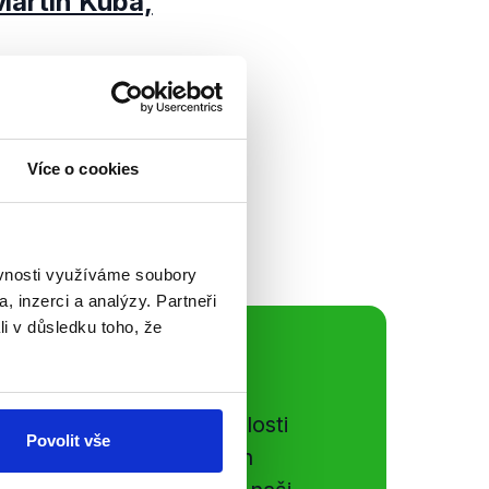
Martin Kuba,
ní pauzou nám pěkně
yslu a obchodu
KDU-ČSL Pavla
Více o cookies
očet...
ěvnosti využíváme soubory
, inzerci a analýzy. Partneři
li v důsledku toho, že
ální sítě
e si ujít nejnovější události
Povolit vše
gog.cz. Sdílením našich