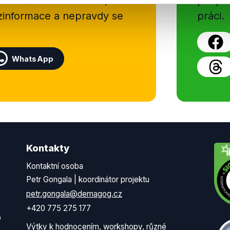
 Začněte nás odebírat, a
příspě
ezinformace a nepravdy se
práci.
WhatsApp
Kontakty
Kontaktní osoba
Petr Gongala | koordinátor projektu
petr.gongala@demagog.cz
+420 775 275 177
o
Výtky k hodnocením, workshopy, různé