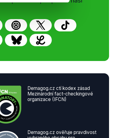
vků přátelům podpoříte naši
Demagog.cz ctí kodex zásad
Mezinárodní fact-checkingové
organizace (IFCN)
Demagog.cz ověřuje pravdivost
vybraného obsahu pro