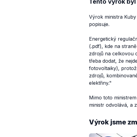
Tento výrok byl
Výrok ministra Kuby 
popisuje.
Energetický regulač
(.pdf), kde na straně
zdrojů na celkovou
třeba dodat, že nej
fotovoltaiky), proto
zdrojů, kombinované
elektřiny."
Mimo toto ministrem 
ministr odvolává, a z
Výrok jsme zmí