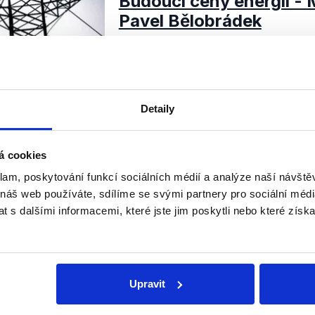
Budoucí ceny energií - 
Pavel Bělobrádek
15. července 2012
Poslední vysílání Otázek před let
zatopilo. Za účasti ministra prům
Martina Kuby (ODS) a předsedy 
Detaily
Bělobrádka nepadl nijak rekordní p
Číst dál
OVĚŘENO
á cookies
klam, poskytování funkcí sociálních médií a analýze naší návšt
 náš web používáte, sdílíme se svými partnery pro sociální média
 s dalšími informacemi, které jste jim poskytli nebo které získa
Soci
sletteru nebo
Nenecht
Upravit
delně přinášíme shrnutí
z Dema