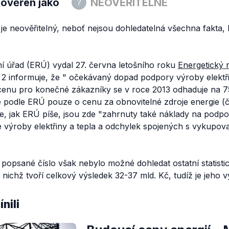
 ověřen jako
NEOVĚŘITELNÉ
je neověřitelný, neboť nejsou dohledatelná všechna fakta, k
ní úřad (ERÚ) vydal 27. června letošního roku
Energetický 
 2 informuje, že "
očekávaný dopad podpory výroby elektři
 cenu pro konečné zákazníky se v roce 2013 odhaduje na 
de podle ERÚ pouze o cenu za obnovitelné zdroje energie (
že, jak ERÚ píše, jsou zde
"zahrnuty také náklady na podp
 výroby elektřiny a tepla a odchylek spojených s vykup
popsané číslo však nebylo možné dohledat ostatní statistic
 nichž tvoří celkový výsledek 32-37 mld. Kč, tudíž je jeho v
nili