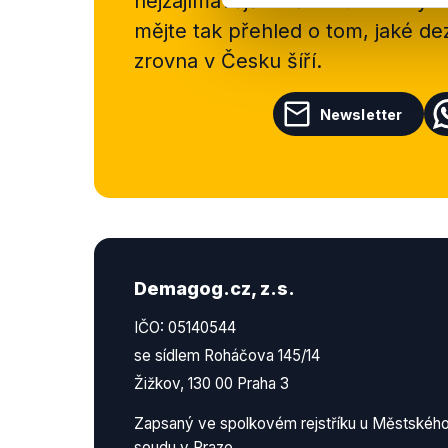
nejzajímavějších článků a analýz.
mějte tak přehled o tom, jaké d
zrovna v Česku šíří.
Newsletter
Demagog.cz, z.s.
IČO: 05140544
se sídlem Roháčova 145/14
Žižkov, 130 00 Praha 3
Zapsaný ve spolkovém rejstříku u Městskéh
soudu v Praze.