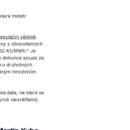
teré ministr
regulační věstník
ny z obnovitelných
752 Kč/MWh."
Je
či dokonce pouze za
oru druhotných
ovaným množstvím
ká data, na která se
ýrok neověřitelný.