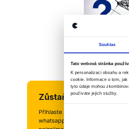
Souhlas
Tato webová stránka použív
K personalizaci obsahu a re
cookie. Informace o tom, jak
tyto údaje mohou zkombinovat
používáte jejich služby.
Zůstaňme v kontaktu
Přihlaste se k odběru našeho
new
whatsappového kanálu, kde pravi