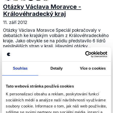
Otázky Václava Moravce -
Královéhradecký kraj
11. září 2012
Otázky Václava Moravce Speciál pokračovaly v
debatách ke krajským volbám z Královéhradeckého
kraje. Jako obvykle se na pódiu představilo 6 lídrů
nejsilnějších stran v kraji. Hlavními otázky...
Číst dál
Souhlas
Detaily
Více o cookies
Zůstaňme v kontaktu
Tato webová stránka používá cookies
Přihlaste se k odběru našeho
K personalizaci obsahu a reklam, poskytování funkcí
sociálních médií a analýze naší návštěvnosti využíváme
newsletteru nebo
whatsappového
soubory cookie. Informace o tom, jak náš web používáte,
kanálu, kde pravidelně přinášíme
sdílíme se svými partnery pro sociální média, inzerci a