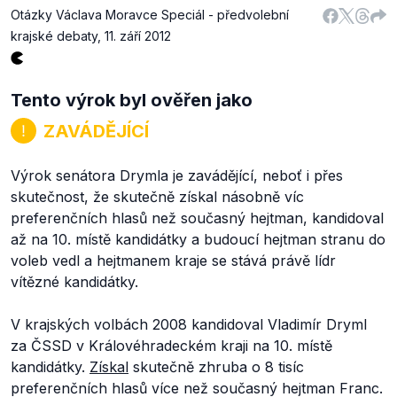
Otázky Václava Moravce Speciál - předvolební
krajské debaty
,
11. září 2012
Tento výrok byl ověřen jako
ZAVÁDĚJÍCÍ
Výrok senátora Drymla je zavádějící, neboť i přes
skutečnost, že skutečně získal násobně víc
preferenčních hlasů než současný hejtman, kandidoval
až na 10. místě kandidátky a budoucí hejtman stranu do
voleb vedl a hejtmanem kraje se stává právě lídr
vítězné kandidátky.
V krajských volbách 2008 kandidoval Vladimír Dryml
za ČSSD v Královéhradeckém kraji na 10. místě
kandidátky.
Získal
skutečně zhruba o 8 tisíc
preferenčních hlasů více než současný hejtman Franc.