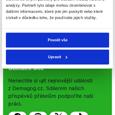
shrnutí nejzajímavějších článků a analýz.
analýzy. Partneři tyto údaje mohou zkombinovat s
Začněte nás odebírat, a mějte tak
dalšími informacemi, které jste jim poskytli nebo které
získali v důsledku toho, že používáte jejich služby.
přehled o tom, jaké dezinformace a
nepravdy se zrovna v Česku šíří.
Povolit vše
Newsletter
WhatsApp
Upravit
Sociální sítě
Nenechte si ujít nejnovější události
z Demagog.cz. Sdílením našich
příspěvků přátelům podpoříte naši
práci.