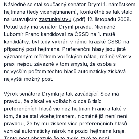
Následně se stal současný senátor Dryml 1. náměstkem
hejtmana (tedy vicehejtmanem), konkrétně se tak stalo
na ustavujícím
zastupitelstvu
(.pdf) 12. listopadu 2008.
Potud tedy má senátor Dryml pravdu. Nicméně
Lubomír Franc kandidoval za ČSSD na 1. místě
kandidátky, byl tedy vybrán v rámci krajské ČSSD na
případný post hejtmana. Preferenční hlasy jsou jistě
významným měřítkem voličských nálad, reálně však v
praxi nejsou závazné v tom smyslu, že osoba s
nejvyšším počtem těchto hlasů automaticky získává
nejvyšší možný post.
Výrok senátora Drymla je tak zavádějící. Sice má
pravdu, že získal ve volbách o cca 8 tisíc
preferenčních hlasů víc než hejtman Franc a také v
tom, že se stal vicehejtmanem, nicméně již není není
pravdou, že by mu ziskem více preferenčních hlasů
vznikal automaticky nárok na pozici hejtmana kraje.
Tento post obsazuje (je to zvyk, také to není