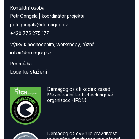
Kontaktní osoba
Petr Gongala | koordinátor projektu
petr.gongala@demagog.cz
+420 775 275 177
Výtky k hodnocením, workshopy, různé
info@demagog.cz
Pro média
Loga ke stažení
Demagog.cz ctí kodex zásad
Mezinárodní fact-checkingové
organizace (IFCN)
Demagog.cz ověřuje pravdivost