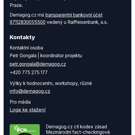
Praze.
Demagog.cz má
transparentní bankovní účet
9711283001/5500
vedený u Raiffeisenbank, a.s.
Kontakty
Kontaktní osoba
Petr Gongala | koordinátor projektu
petr.gongala@demagog.cz
+420 775 275 177
Výtky k hodnocením, workshopy, různé
info@demagog.cz
Pro média
Loga ke stažení
Demagog.cz ctí kodex zásad
Mezinárodní fact-checkingové