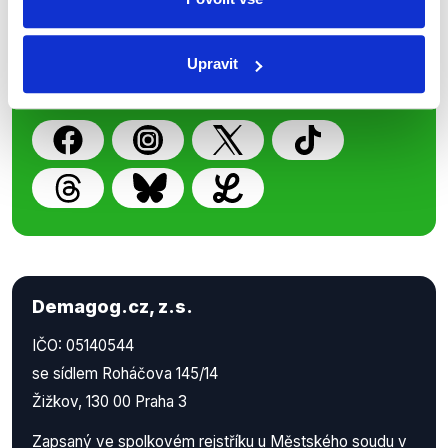
z Demagog.cz. Sdílením našich
příspěvků přátelům podpoříte naši
Upravit
práci.
Demagog.cz, z.s.
IČO: 05140544
se sídlem Roháčova 145/14
Žižkov, 130 00 Praha 3
Zapsaný ve spolkovém rejstříku u Městského soudu v