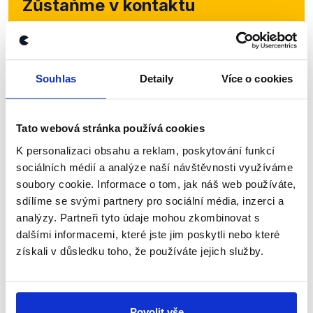
Zůstaňme v kontaktu
Přihlaste se k odběru našeho
newsletteru nebo
whatsappového
Souhlas
Detaily
Více o cookies
kanálu, kde pravidelně přinášíme
shrnutí nejzajímavějších článků a analýz.
Začněte nás odebírat, a mějte tak
Tato webová stránka používá cookies
přehled o tom, jaké dezinformace a
K personalizaci obsahu a reklam, poskytování funkcí
nepravdy se zrovna v Česku šíří.
sociálních médií a analýze naší návštěvnosti využíváme
soubory cookie. Informace o tom, jak náš web používáte,
sdílíme se svými partnery pro sociální média, inzerci a
Newsletter
WhatsApp
analýzy. Partneři tyto údaje mohou zkombinovat s
dalšími informacemi, které jste jim poskytli nebo které
získali v důsledku toho, že používáte jejich služby.
Sociální sítě
Nenechte si ujít nejnovější události
Povolit vše