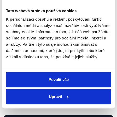
Newsletter
WhatsApp
Tato webová stránka používá cookies
K personalizaci obsahu a reklam, poskytování funkcí
sociálních médií a analýze naší návštěvnosti využíváme
Sociální sítě
soubory cookie. Informace o tom, jak náš web používáte,
sdílíme se svými partnery pro sociální média, inzerci a
Nenechte si ujít nejnovější události
analýzy. Partneři tyto údaje mohou zkombinovat s
z Demagog.cz. Sdílením našich
dalšími informacemi, které jste jim poskytli nebo které
získali v důsledku toho, že používáte jejich služby.
příspěvků přátelům podpoříte naši
práci.
Povolit vše
Upravit