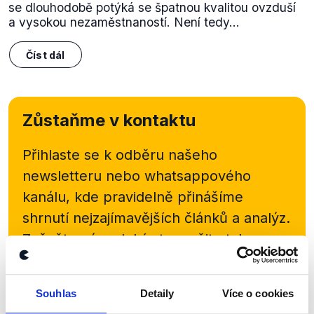
se dlouhodobě potýká se špatnou kvalitou ovzduší
a vysokou nezaměstnaností. Není tedy...
Číst dál
Zůstaňme v kontaktu
Přihlaste se k odběru našeho
newsletteru nebo
whatsappového
kanálu, kde pravidelně přinášíme
shrnutí nejzajímavějších článků a analýz.
Začněte nás odebírat, a mějte tak
přehled o tom, jaké dezinformace a
nepravdy se zrovna v Česku šíří.
Souhlas
Detaily
Více o cookies