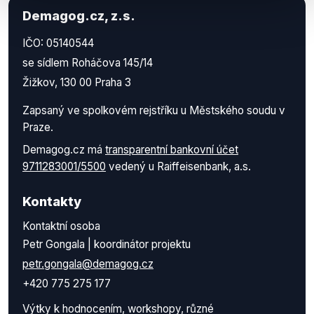
Demagog.cz, z.s.
IČO: 05140544
se sídlem Roháčova 145/14
Žižkov, 130 00 Praha 3
Zapsaný ve spolkovém rejstříku u Městského soudu v
Praze.
Demagog.cz má
transparentní bankovní účet
9711283001/5500
vedený u Raiffeisenbank, a.s.
Kontakty
Kontaktní osoba
Petr Gongala | koordinátor projektu
petr.gongala@demagog.cz
+420 775 275 177
Výtky k hodnocením, workshopy, různé