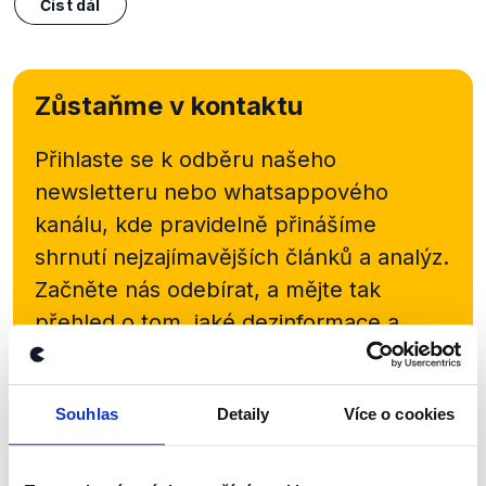
Číst dál
Zůstaňme v kontaktu
Přihlaste se k odběru našeho
newsletteru nebo
whatsappového
kanálu, kde pravidelně přinášíme
shrnutí nejzajímavějších článků a analýz.
Začněte nás odebírat, a mějte tak
přehled o tom, jaké dezinformace a
nepravdy se zrovna v Česku šíří.
Souhlas
Detaily
Více o cookies
Newsletter
WhatsApp