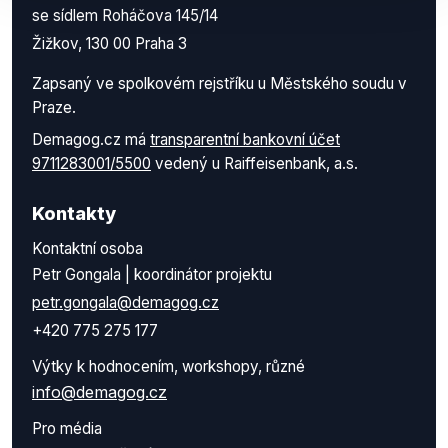
se sídlem Roháčova 145/14
Žižkov, 130 00 Praha 3
Zapsaný ve spolkovém rejstříku u Městského soudu v
Praze.
Demagog.cz má
transparentní bankovní účet
9711283001/5500
vedený u Raiffeisenbank, a.s.
Kontakty
Kontaktní osoba
Petr Gongala | koordinátor projektu
petr.gongala@demagog.cz
+420 775 275 177
Výtky k hodnocením, workshopy, různé
info@demagog.cz
Pro média