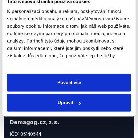
Tato webová stránka používá cookies
Sociální sítě
K personalizaci obsahu a reklam, poskytování funkcí
sociálních médií a analýze naší návštěvnosti využíváme
soubory cookie. Informace o tom, jak náš web používáte,
Nenechte si ujít nejnovější události
sdílíme se svými partnery pro sociální média, inzerci a
z Demagog.cz. Sdílením našich
analýzy. Partneři tyto údaje mohou zkombinovat s
příspěvků přátelům podpoříte naši
dalšími informacemi, které jste jim poskytli nebo které
práci.
získali v důsledku toho, že používáte jejich služby.
Povolit vše
Upravit
Demagog.cz, z.s.
IČO: 05140544