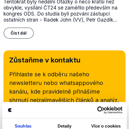
Tentokrát byly nedělní Otázky o něco kratší než
obvykle, vysílání ČT24 se zaměřilo především na
kongres ODS. Do studia byli pozváni zástupci
ostatních stran - Radek John (VV), Petr Gazdík...
Číst dál
Zůstaňme v kontaktu
Přihlaste se k odběru našeho
newsletteru nebo
whatsappového
kanálu, kde pravidelně přinášíme
shrnutí nejzajímavějších článků a analýz.
Začněte nás odebírat, a mějte tak
přehled o tom, jaké dezinformace a
nepravdy se zrovna v Česku šíří.
Souhlas
Detaily
Více o cookies