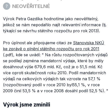
NEOVĚŘITELNÉ
Výrok Petra Gazdíka hodnotíme jako neověřitelný,
jelikož se nám nepodařilo najít relevantní informace (tj.
týkající se návrhu státního rozpočtu pro rok 2013).
Pro úplnost ale připojujeme citaci ze
Stanoviska NKÚ
ke zprávě o plnění státního rozpočtu pro rok 2011
(.pdf), kde se uvádí: "
Na růstu rozpočtovaných výdajů
se podílejí zejména mandatorní výdaje, které by měly
dosáhnout výše 679,6 mld. Kč, což je o 51,5 mld. Kč
více oproti skutečnosti roku 2010. Podíl mandatorních
výdajů na celkových výdajích tak vzroste na 57,1 %
(rozpočtovaný podíl v roce 2010 byl
55,1 %, v roce
2009 činil 53,5 % a v roce 2008 dosáhl podíl 52,5 %).
"
Výrok jsme zmínili