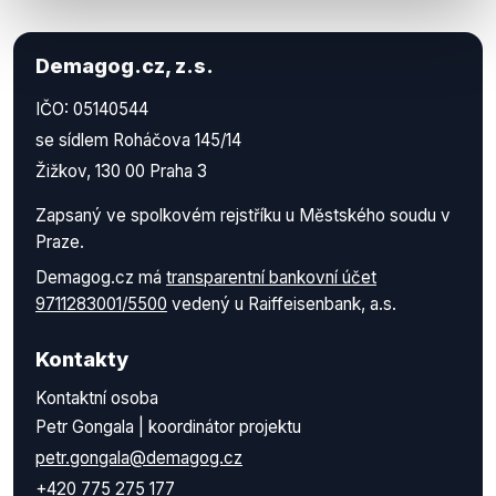
Demagog.cz, z.s.
IČO: 05140544
se sídlem Roháčova 145/14
Žižkov, 130 00 Praha 3
Zapsaný ve spolkovém rejstříku u Městského soudu v
Praze.
Demagog.cz má
transparentní bankovní účet
9711283001/5500
vedený u Raiffeisenbank, a.s.
Kontakty
Kontaktní osoba
Petr Gongala | koordinátor projektu
petr.gongala@demagog.cz
+420 775 275 177