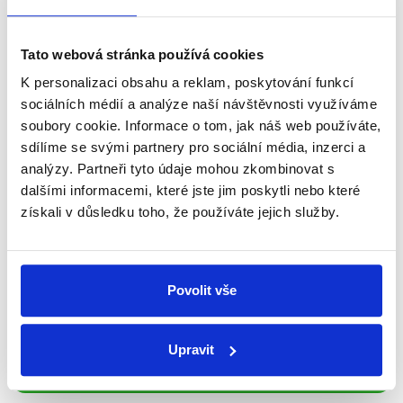
Newsletter
WhatsApp
Tato webová stránka používá cookies
K personalizaci obsahu a reklam, poskytování funkcí
sociálních médií a analýze naší návštěvnosti využíváme
soubory cookie. Informace o tom, jak náš web používáte,
Sociální sítě
sdílíme se svými partnery pro sociální média, inzerci a
analýzy. Partneři tyto údaje mohou zkombinovat s
Nenechte si ujít nejnovější události
dalšími informacemi, které jste jim poskytli nebo které
z Demagog.cz. Sdílením našich
získali v důsledku toho, že používáte jejich služby.
příspěvků přátelům podpoříte naši
práci.
Povolit vše
Upravit