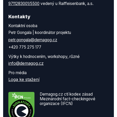
9711283001/5500
vedený u Raiffeisenbank, a.s.
Kontakty
Kontaktní osoba
Petr Gongala | koordinátor projektu
petr.gongala@demagog.cz
+420 775 275 177
Výtky k hodnocením, workshopy, různé
info@demagog.cz
Pro média
Loga ke stažení
Demagog.cz ctí kodex zásad
Mezinárodní fact-checkingové
organizace (IFCN)