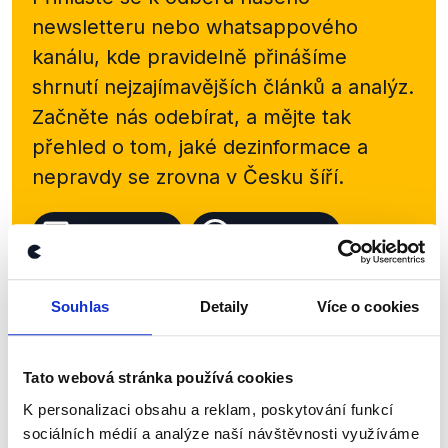
newsletteru nebo
whatsappového
kanálu, kde pravidelně přinášíme
shrnutí nejzajímavějších článků a analýz.
Začněte nás odebírat, a mějte tak
přehled o tom, jaké dezinformace a
nepravdy se zrovna v Česku šíří.
Newsletter
WhatsApp
Souhlas
Detaily
Více o cookies
Sociální sítě
Tato webová stránka používá cookies
Nenechte si ujít nejnovější události
K personalizaci obsahu a reklam, poskytování funkcí
z Demagog.cz. Sdílením našich
sociálních médií a analýze naší návštěvnosti využíváme
příspěvků přátelům podpoříte naši