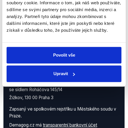
soubory cookie. Informace o tom, jak náš web používáte,
práci.
sdílíme se svými partnery pro sociální média, inzerci a
analýzy. Partneři tyto údaje mohou zkombinovat s
dalšími informacemi, které jste jim poskytli nebo které
získali v důsledku toho, že používáte jejich služby.
Povolit vše
Demagog.cz, z.s.
Upravit
IČO: 05140544
se sídlem Roháčova 145/14
Žižkov, 130 00 Praha 3
Zapsaný ve spolkovém rejstříku u Městského soudu v
Praze.
Demagog.cz má
transparentní bankovní účet