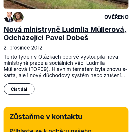
OVĚŘENO
Nová ministryně Ludmila Müllerová,
Odcházející Pavel Dobeš
2. prosince 2012
Tento týden v Otázkách poprvé vystoupila nová
ministryně práce a sociálních věcí Ludmila
Müllerová (TOP09). Hlavním tématem byla znovu s-
karta, ale i nový důchodový systém nebo zrušení...
Číst dál
Zůstaňme v kontaktu
Přihlaste se k odběru našeho