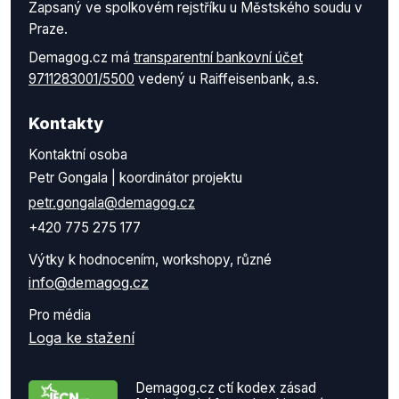
Zapsaný ve spolkovém rejstříku u Městského soudu v
Praze.
Demagog.cz má
transparentní bankovní účet
9711283001/5500
vedený u Raiffeisenbank, a.s.
Kontakty
Kontaktní osoba
Petr Gongala | koordinátor projektu
petr.gongala@demagog.cz
+420 775 275 177
Výtky k hodnocením, workshopy, různé
info@demagog.cz
Pro média
Loga ke stažení
Demagog.cz ctí kodex zásad