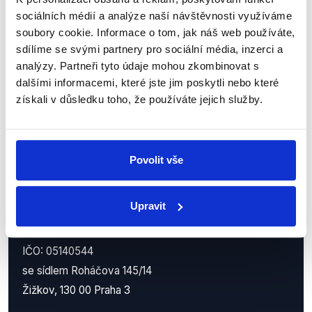
Nenechte si ujít nejnovější události
sociálních médií a analýze naší návštěvnosti využíváme
z Demagog.cz. Sdílením našich
soubory cookie. Informace o tom, jak náš web používáte,
příspěvků přátelům podpoříte naši
sdílíme se svými partnery pro sociální média, inzerci a
analýzy. Partneři tyto údaje mohou zkombinovat s
práci.
dalšími informacemi, které jste jim poskytli nebo které
získali v důsledku toho, že používáte jejich služby.
Povolit vše
Upravit
Demagog.cz, z.s.
IČO: 05140544
se sídlem Roháčova 145/14
Žižkov, 130 00 Praha 3