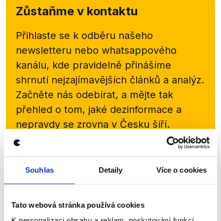
Zůstaňme v kontaktu
Přihlaste se k odběru našeho
newsletteru nebo
whatsappového
kanálu, kde pravidelně přinášíme
shrnutí nejzajímavějších článků a analýz.
Začněte nás odebírat, a mějte tak
přehled o tom, jaké dezinformace a
nepravdy se zrovna v Česku šíří.
Newsletter
WhatsApp
Souhlas
Detaily
Více o cookies
Sociální sítě
Tato webová stránka používá cookies
K personalizaci obsahu a reklam, poskytování funkcí