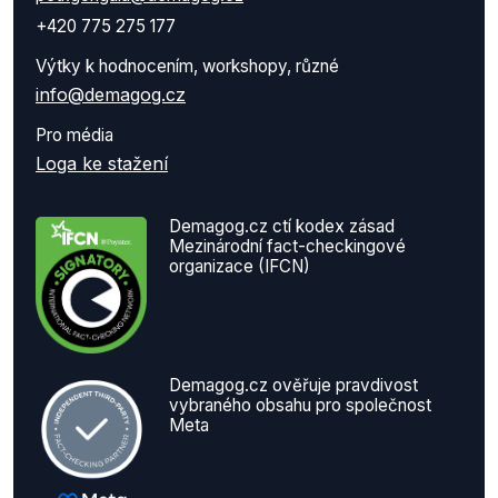
+420 775 275 177
Výtky k hodnocením, workshopy, různé
info@demagog.cz
Pro média
Loga ke stažení
Demagog.cz ctí kodex zásad
Mezinárodní fact-checkingové
organizace (IFCN)
Demagog.cz ověřuje pravdivost
vybraného obsahu pro společnost
Meta