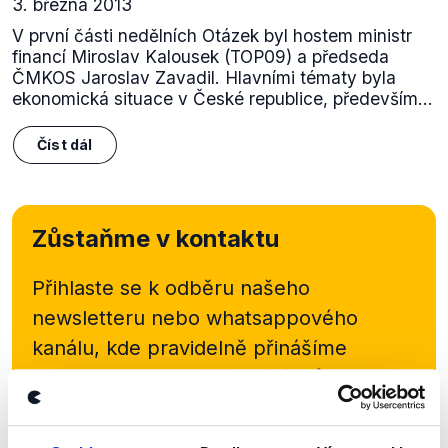
3. března 2013
V první části nedělních Otázek byl hostem ministr
financí Miroslav Kalousek (TOP09) a předseda
ČMKOS Jaroslav Zavadil. Hlavními tématy byla
ekonomická situace v České republice, především...
Číst dál
Zůstaňme v kontaktu
Přihlaste se k odběru našeho
newsletteru nebo
whatsappového
kanálu, kde pravidelně přinášíme
shrnutí nejzajímavějších článků a analýz.
Začněte nás odebírat, a mějte tak
přehled o tom, jaké dezinformace a