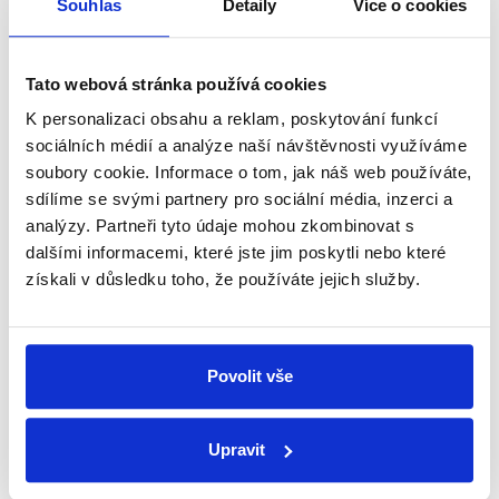
Souhlas
Detaily
Více o cookies
nepravdy se zrovna v Česku šíří.
Tato webová stránka používá cookies
Newsletter
WhatsApp
K personalizaci obsahu a reklam, poskytování funkcí
sociálních médií a analýze naší návštěvnosti využíváme
soubory cookie. Informace o tom, jak náš web používáte,
Sociální sítě
sdílíme se svými partnery pro sociální média, inzerci a
analýzy. Partneři tyto údaje mohou zkombinovat s
Nenechte si ujít nejnovější události
dalšími informacemi, které jste jim poskytli nebo které
získali v důsledku toho, že používáte jejich služby.
z Demagog.cz. Sdílením našich
příspěvků přátelům podpoříte naši
práci.
Povolit vše
Upravit