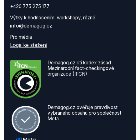
+420 775 275 177
Výtky k hodnocením, workshopy, různé
info@demagog.cz
Pro média
Loga ke stažení
Demagog.cz ctí kodex zásad
Mezinárodní fact-checkingové
organizace (IFCN)
Demagog.cz ověřuje pravdivost
vybraného obsahu pro společnost
Meta