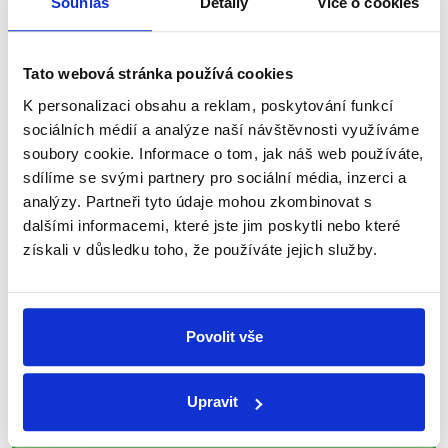
Souhlas
Detaily
Více o cookies
nepravdy se zrovna v Česku šíří.
Newsletter
WhatsApp
Tato webová stránka používá cookies
K personalizaci obsahu a reklam, poskytování funkcí
sociálních médií a analýze naší návštěvnosti využíváme
soubory cookie. Informace o tom, jak náš web používáte,
Sociální sítě
sdílíme se svými partnery pro sociální média, inzerci a
analýzy. Partneři tyto údaje mohou zkombinovat s
Nenechte si ujít nejnovější události
dalšími informacemi, které jste jim poskytli nebo které
získali v důsledku toho, že používáte jejich služby.
z Demagog.cz. Sdílením našich
příspěvků přátelům podpoříte naši
práci.
Povolit vše
Upravit