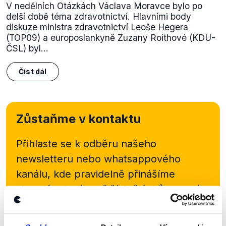
V nedělních Otázkách Václava Moravce bylo po
delší době téma zdravotnictví. Hlavními body
diskuze ministra zdravotnictví Leoše Hegera
(TOP09) a europoslankyně Zuzany Roithové (KDU-
ČSL) byl...
Číst dál
Zůstaňme v kontaktu
Přihlaste se k odběru našeho
newsletteru nebo
whatsappového
kanálu, kde pravidelně přinášíme
shrnutí nejzajímavějších článků a analýz.
Začněte nás odebírat, a mějte tak
přehled o tom, jaké dezinformace a