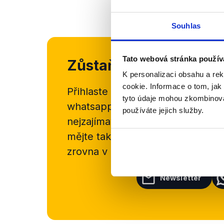
Souhlas
Tato webová stránka použív
Zůstaňme v kontaktu
K personalizaci obsahu a re
cookie. Informace o tom, jak
Přihlaste se k odběru našeho
new
tyto údaje mohou zkombinovat
whatsappového kanálu, kde pravi
používáte jejich služby.
nejzajímavějších článků a analýz.
mějte tak přehled o tom, jaké d
zrovna v Česku šíří.
Newsletter