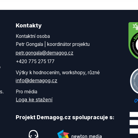
Kontakty
Kontaktní osoba
Petr Gongala | koordinátor projektu
petr.gongala@demagog.cz
+420 775 275 177
o
Výtky k hodnocením, workshopy, různé
info@demagog.cz
s.
Pro média
Loga ke stažení
Projekt Demagog.cz spolupracuje s: