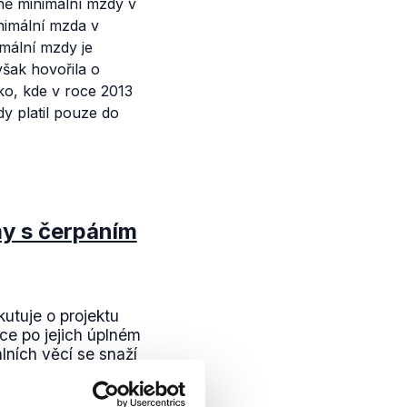
ně minimální mzdy v
nimální mzda v
mální mzdy je
šak hovořila o
ko, kde v roce 2013
y platil pouze do
y s čerpáním
utuje o projektu
ce po jejich úplném
lních věcí se snaží