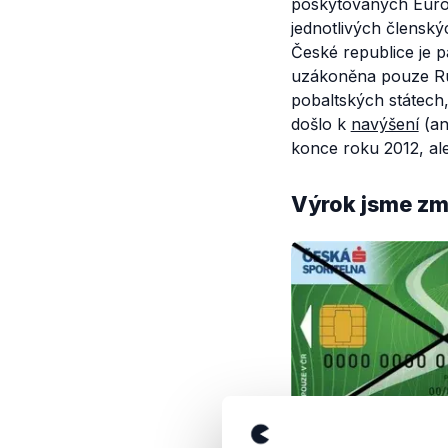
poskytovaných Euros
jednotlivých člensk
České republice je p
uzákoněna pouze Rum
pobaltských státech,
došlo k
navýšení
(an
konce roku 2012, al
Výrok jsme zmí