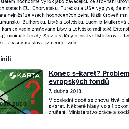
tatem hodnotíme výrok jako zavádějící. Ze srovnání úrov
ých státech EU, Chorvatsku, Turecku a USA vyplývá, že mi
átá nejnižší ze všech hodnocených zemí. Nižší úroveň mini
unsku, Bulharsku, Litvě a Lotyšsku. Ludmila Müllerová v
 kam se vedle zmiňované Litvy a Lotyšska řadí také Estons
g.) minimální mzdy. Stav uváděný ministryní Müllerovou ted
e současnému stavu již neodpovídá.
nili
Konec s-karet? Problém
evropských fondů
7. dubna 2013
V poslední době se znovu živě disk
sKaret. Některé hlasy volají dokon
zrušení. Ministerstvo práce a sociá
vyjednat novou podobu smlouvy...