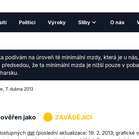
ítí
Politici
Výroky
Sliby
O nás
a podívám na úroveň té minimální mzdy, která je u nás
 předsedou, že ta minimální mzda je nižší pouze v poba
harsku.
ce
,
7. dubna 2013
 ověřen jako
ZAVÁDĚJÍCÍ
 dostupných
dat
(poslední aktualizace: 19. 2. 2013; grafické 