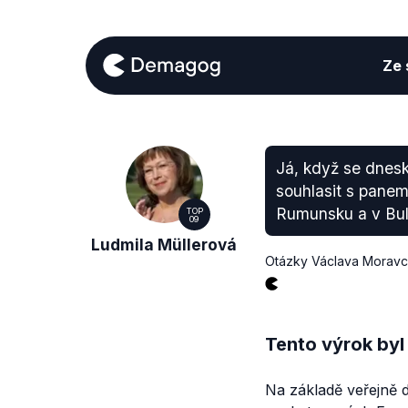
Ze s
Já, když se dnesk
souhlasit s panem
Rumunsku a v Bul
TOP
09
Ludmila Müllerová
Otázky Václava Morav
Tento výrok byl
Na základě veřejně