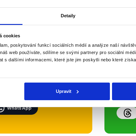
Číst dál
OVĚŘENO
Detaily
á cookies
Soci
klam, poskytování funkcí sociálních médií a analýze naší návšt
 náš web používáte, sdílíme se svými partnery pro sociální média
sletteru nebo
Nenecht
 s dalšími informacemi, které jste jim poskytli nebo které získa
delně přinášíme shrnutí
z Dema
 Začněte nás odebírat, a
příspě
ezinformace a nepravdy se
práci.
Upravit
WhatsApp