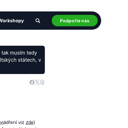
Workshopy
Podpořte nás
, tak musím tedy
ltských státech, v
vyjádření viz
zde
)