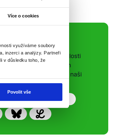
Více o cookies
ální sítě
ěvnosti využíváme soubory
, inzerci a analýzy. Partneři
e si ujít nejnovější události
li v důsledku toho, že
gog.cz. Sdílením našich
vků přátelům podpoříte naši
Povolit vše