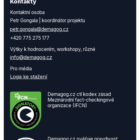
Kontakty
Kontaktní osoba
Petr Gongala | koordinátor projektu
petr.gongala@demagog.cz
+420 775 275 177
Výtky k hodnocením, workshopy, různé
info@demagog.cz
Pro média
Loga ke stažení
Demagog.cz ctí kodex zásad
Mezinárodní fact-checkingové
organizace (IFCN)
Demagog.cz ověřuje pravdivost