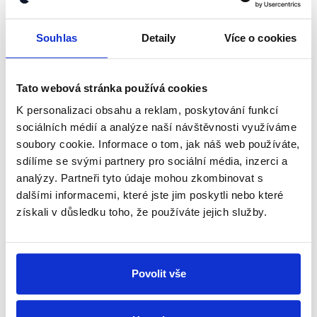
shrnutí nejzajímavějších článků a analýz.
Souhlas
Detaily
Více o cookies
Začněte nás odebírat, a mějte tak
přehled o tom, jaké dezinformace a
nepravdy se zrovna v Česku šíří.
Tato webová stránka používá cookies
K personalizaci obsahu a reklam, poskytování funkcí
Newsletter
WhatsApp
sociálních médií a analýze naší návštěvnosti využíváme
soubory cookie. Informace o tom, jak náš web používáte,
sdílíme se svými partnery pro sociální média, inzerci a
analýzy. Partneři tyto údaje mohou zkombinovat s
Sociální sítě
dalšími informacemi, které jste jim poskytli nebo které
získali v důsledku toho, že používáte jejich služby.
Nenechte si ujít nejnovější události
z Demagog.cz. Sdílením našich
příspěvků přátelům podpoříte naši
Povolit vše
práci.