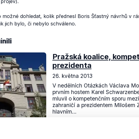
projev).
 možné dohledat, kolik přednesl Boris Šťastný návrhů v rá
ik jich bylo, či nebylo schváleno.
nili
Pražská koalice, kompe
prezidenta
26. května 2013
V nedělních Otázkách Václava Mor
prvním hostem Karel Schwarzenbe
mluvil o kompetenčním sporu mezi
zahraničí a prezidentem Milošem
hlavním...
Číst dál
OVĚŘENO