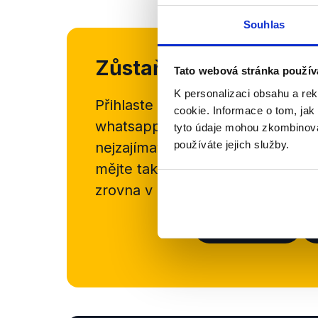
Souhlas
Zůstaňme v kontaktu
Tato webová stránka použív
K personalizaci obsahu a re
Přihlaste se k odběru našeho
new
cookie. Informace o tom, jak
whatsappového kanálu, kde pravi
tyto údaje mohou zkombinovat
používáte jejich služby.
nejzajímavějších článků a analýz.
mějte tak přehled o tom, jaké d
zrovna v Česku šíří.
Newsletter