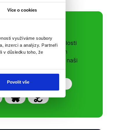
Více o cookies
ální sítě
ěvnosti využíváme soubory
e si ujít nejnovější události
, inzerci a analýzy. Partneři
gog.cz. Sdílením našich
li v důsledku toho, že
vků přátelům podpoříte naši
Povolit vše