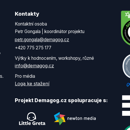
Kontakty
Kontaktní osoba
Petr Gongala | koordinátor projektu
petr.gongala@demagog.cz
+420 775 275 177
o
Výtky k hodnocením, workshopy, různé
info@demagog.cz
s.
Pro média
Loga ke stažení
Projekt Demagog.cz spolupracuje s: