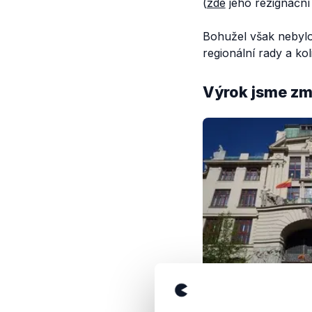
(
zde
jeho rezignační 
Bohužel však nebylo
regionální rady a kol
Výrok jsme zmí