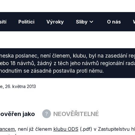
ítí
Politici
Výroky
Sliby
O nás
dneska poslanec, není členem, klubu, byl na zasedání reg
ebo 18 návrhů, žádný z těch jeho návrhů regionální rada
odnutím se zásadně postavila proti němu.
ce
,
26. května 2013
 ověřen jako
NEOVĚŘITELNÉ
lancem
, není již členem
klubu ODS
(.pdf) v Zastupitelstvu 