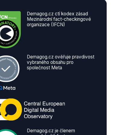
Demagog.cz ctí kodex zásad
Mezinárodní fact-checkingové
organizace (IFCN)
Demagog.cz ověřuje pravdivost
vybraného obsahu pro
společnost Meta
Demagog.cz je členem