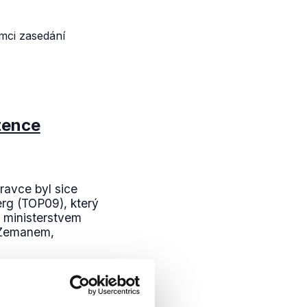
mci zasedání
tence
avce byl sice
rg (TOP09), který
 ministerstvem
 Zemanem,