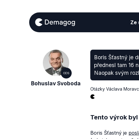
Ze s
Boris Šťastný je 
přednesl tam 16 n
Naopak svým rozh
ODS
Bohuslav Svoboda
Otázky Václava Morav
Tento výrok byl
Boris Šťastný je
pos