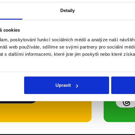
Detaily
Soci
á cookies
klam, poskytování funkcí sociálních médií a analýze naší návšt
sletteru nebo
Nenecht
 náš web používáte, sdílíme se svými partnery pro sociální média
delně přinášíme shrnutí
z Dema
 s dalšími informacemi, které jste jim poskytli nebo které získa
 Začněte nás odebírat, a
příspě
ezinformace a nepravdy se
práci.
Upravit
WhatsApp