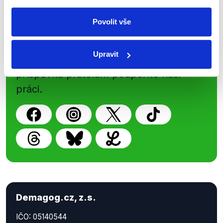
Sociální sítě
Povolit vše
Nenechte si ujít nejnovější události
Upravit
z Demagog.cz. Sdílením našich
příspěvků přátelům podpoříte naši
práci.
Demagog.cz, z.s.
IČO: 05140544