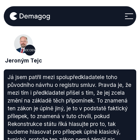
SOCDEM
Jeroným Tejc
Já jsem patřil mezi spolupředkladatele toho
původního návrhu o registru smluv. Pravda je, že
mezi tím i předkladatel přišel s tím, že jej zcela
změní na základě těch připomínek. To znamená
ten zákon je úplně jiný, je to v podstatě faktický
přílepek, to znamená v tuto chvíli, pokud
Rekonstrukce státu říká hlasujte pro to, tak
budeme hlasovat pro přílepek úplně klasický,
typický, protože ten zákon nemá téměř nic