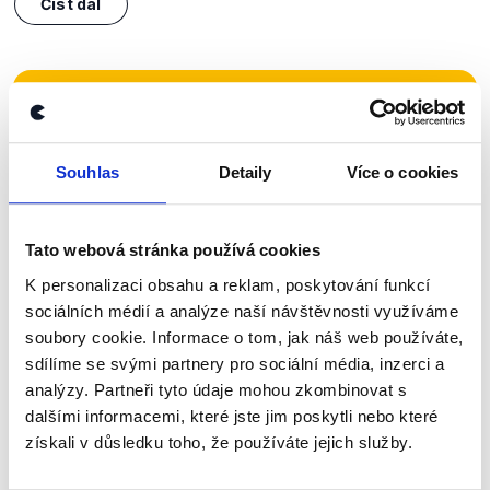
Číst dál
Zůstaňme v kontaktu
Přihlaste se k odběru našeho
Souhlas
Detaily
Více o cookies
newsletteru nebo
whatsappového
kanálu, kde pravidelně přinášíme
Tato webová stránka používá cookies
shrnutí nejzajímavějších článků a analýz.
K personalizaci obsahu a reklam, poskytování funkcí
Začněte nás odebírat, a mějte tak
sociálních médií a analýze naší návštěvnosti využíváme
přehled o tom, jaké dezinformace a
soubory cookie. Informace o tom, jak náš web používáte,
nepravdy se zrovna v Česku šíří.
sdílíme se svými partnery pro sociální média, inzerci a
analýzy. Partneři tyto údaje mohou zkombinovat s
dalšími informacemi, které jste jim poskytli nebo které
Newsletter
WhatsApp
získali v důsledku toho, že používáte jejich služby.