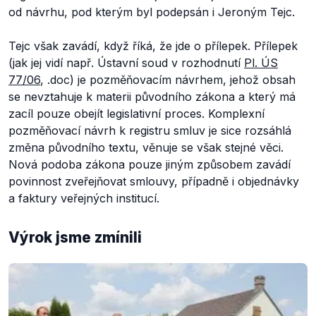
od návrhu, pod kterým byl podepsán i Jeroným Tejc.
Tejc však zavádí, když říká, že jde o přílepek. Přílepek
(jak jej vidí např. Ústavní soud v rozhodnutí
Pl. ÚS
77/06
, .doc) je pozměňovacím návrhem, jehož obsah
se nevztahuje k materii původního zákona a který má
zacíl pouze obejít legislativní proces. Komplexní
pozměňovací návrh k registru smluv je sice rozsáhlá
změna původního textu, věnuje se však stejné věci.
Nová podoba zákona pouze jiným způsobem zavádí
povinnost zveřejňovat smlouvy, případně i objednávky
a faktury veřejných institucí.
Výrok jsme zmínili