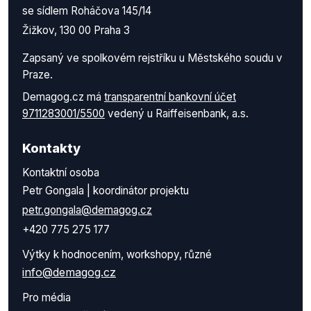
se sídlem Roháčova 145/14
Žižkov, 130 00 Praha 3
Zapsaný ve spolkovém rejstříku u Městského soudu v
Praze.
Demagog.cz má
transparentní bankovní účet
9711283001/5500
vedený u Raiffeisenbank, a.s.
Kontakty
Kontaktní osoba
Petr Gongala | koordinátor projektu
petr.gongala@demagog.cz
+420 775 275 177
Výtky k hodnocením, workshopy, různé
info@demagog.cz
Pro média