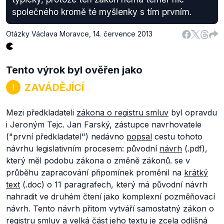
společného kromě té myšlenky s tím prvním.
Otázky Václava Moravce
,
14. července 2013
Tento výrok byl ověřen jako
ZAVÁDĚJÍCÍ
Mezi předkladateli
zákona o registru smluv
byl opravdu
i Jeroným Tejc. Jan Farský, zástupce navrhovatele
("první předkladatel") nedávno
popsal
cestu tohoto
návrhu legislativním procesem: původní
návrh
(.pdf),
který měl podobu zákona o změně zákonů. se v
průběhu zapracování připomínek proměnil na
krátký
text
(.doc) o 11 paragrafech, který má původní návrh
nahradit ve druhém čtení jako komplexní pozměňovací
návrh. Tento návrh přitom vytváří samostatný zákon o
registru smluv a velká část jeho textu je zcela odlišná