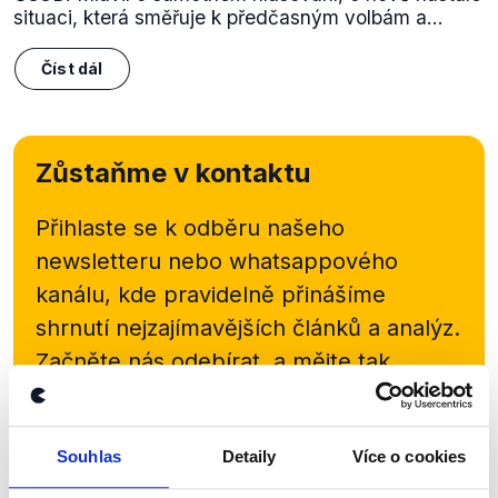
situaci, která směřuje k předčasným volbám a...
Číst dál
Zůstaňme v kontaktu
Přihlaste se k odběru našeho
newsletteru nebo
whatsappového
kanálu, kde pravidelně přinášíme
shrnutí nejzajímavějších článků a analýz.
Začněte nás odebírat, a mějte tak
přehled o tom, jaké dezinformace a
nepravdy se zrovna v Česku šíří.
Souhlas
Detaily
Více o cookies
Newsletter
WhatsApp