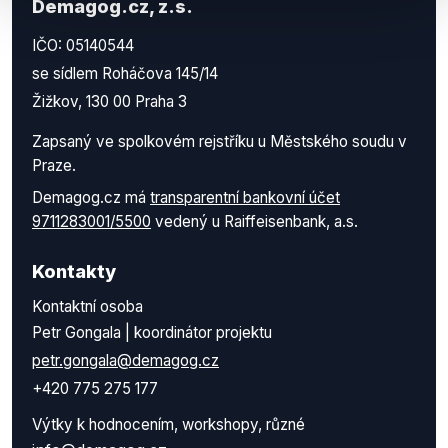
Demagog.cz, z.s.
IČO: 05140544
se sídlem Roháčova 145/14
Žižkov, 130 00 Praha 3
Zapsaný ve spolkovém rejstříku u Městského soudu v
Praze.
Demagog.cz má
transparentní bankovní účet
9711283001/5500
vedený u Raiffeisenbank, a.s.
Kontakty
Kontaktní osoba
Petr Gongala | koordinátor projektu
petr.gongala@demagog.cz
+420 775 275 177
Výtky k hodnocením, workshopy, různé