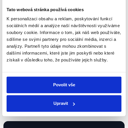
Tato webová stránka používá cookies
K personalizaci obsahu a reklam, poskytování funkcí
sociálních médií a analýze naší návštěvnosti využíváme
Sociální sítě
soubory cookie. Informace o tom, jak náš web používáte,
sdílíme se svými partnery pro sociální média, inzerci a
Nenechte si ujít nejnovější události
analýzy. Partneři tyto údaje mohou zkombinovat s
z Demagog.cz. Sdílením našich
dalšími informacemi, které jste jim poskytli nebo které
příspěvků přátelům podpoříte naši
získali v důsledku toho, že používáte jejich služby.
práci.
Povolit vše
Upravit