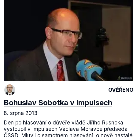
OVĚŘENO
Bohuslav Sobotka v Impulsech
8. srpna 2013
Den po hlasování o důvěře vládě Jiřího Rusnoka
vystoupil v Impulsech Václava Moravce předseda
ČSSD. Mluvil o samotném hlasování, o nově nastalé