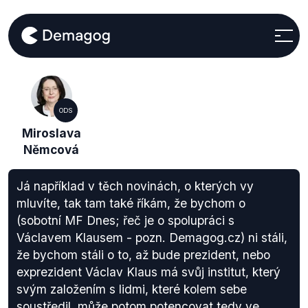
ODS
Miroslava
Němcová
Já například v těch novinách, o kterých vy
mluvíte, tak tam také říkám, že bychom o
(sobotní MF Dnes; řeč je o spolupráci s
Václavem Klausem - pozn. Demagog.cz) ni stáli,
že bychom stáli o to, až bude prezident, nebo
exprezident Václav Klaus má svůj institut, který
svým založením s lidmi, které kolem sebe
soustředil, může potom potencovat tedy ve