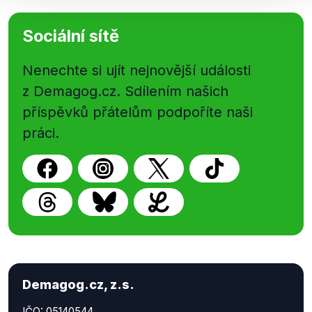
Sociální sítě
Nenechte si ujít nejnovější události
z Demagog.cz. Sdílením našich
příspěvků přátelům podpoříte naši
práci.
Demagog.cz, z.s.
IČO: 05140544