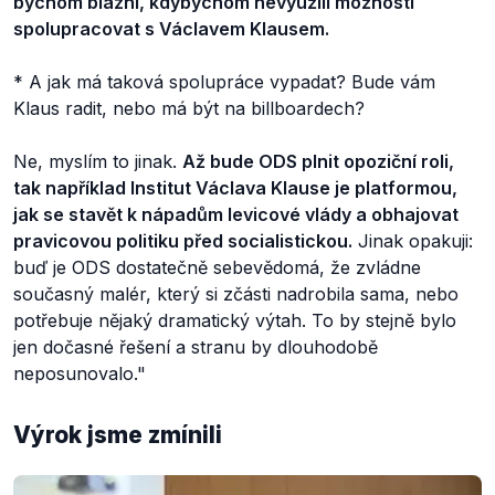
bychom blázni, kdybychom nevyužili možnosti
spolupracovat s Václavem Klausem.
* A jak má taková spolupráce vypadat? Bude vám
Klaus radit, nebo má být na billboardech?
Ne, myslím to jinak.
Až bude ODS plnit opoziční roli,
tak například Institut Václava Klause je platformou,
jak se stavět k nápadům levicové vlády a obhajovat
pravicovou politiku před socialistickou.
Jinak opakuji:
buď je ODS dostatečně sebevědomá, že zvládne
současný malér, který si zčásti nadrobila sama, nebo
potřebuje nějaký dramatický výtah. To by stejně bylo
jen dočasné řešení a stranu by dlouhodobě
neposunovalo."
Výrok jsme zmínili