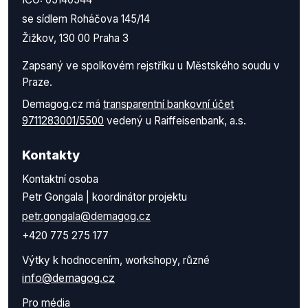
se sídlem Roháčova 145/14
Žižkov, 130 00 Praha 3
Zapsaný ve spolkovém rejstříku u Městského soudu v
Praze.
Demagog.cz má
transparentní bankovní účet
9711283001/5500
vedený u Raiffeisenbank, a.s.
Kontakty
Kontaktní osoba
Petr Gongala | koordinátor projektu
petr.gongala@demagog.cz
+420 775 275 177
Výtky k hodnocením, workshopy, různé
info@demagog.cz
Pro média