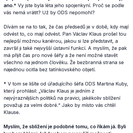
ano
.
* Vy jste byla léta jeho spojenkyní. Proč se podle
vás nemá vrátit? Už by ODS nepomohl?
Dívám se na to tak, že čas předsedů je v době, kdy mají
odvést to, co mají odvést. Pan Václav Klaus prošel tou
nejlepší možnou kariérou, jakou si lze představit, a
završil ji také nejvyšší ústavní funkcí. A myslím, že pak
má přijít čas pro nové šéfy a že není možné stavět
všechno na jednom člověku. Že bezbranná strana se
najednou ocitla bez tatínkovského objetí.
* V tom se lišíte od úřadujícího šéfa ODS Martina Kuby,
který prohlásil: „Václav Klaus je jedním z
nejvýraznějších politiků na pravici, jakékoliv sblížení
považuji za velmi dobré.“ Jako by místo vás chtěl
Klause.
Myslím, že sblížení je podobné tomu, co říkám já. Byli