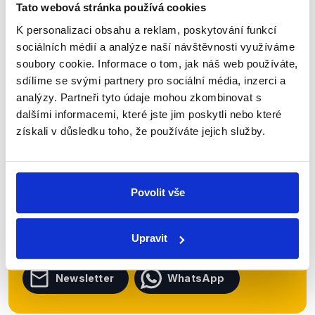
Tato webová stránka používá cookies
Číst dál
K personalizaci obsahu a reklam, poskytování funkcí
sociálních médií a analýze naší návštěvnosti využíváme
soubory cookie. Informace o tom, jak náš web používáte,
Zůstaňme v kontaktu
sdílíme se svými partnery pro sociální média, inzerci a
analýzy. Partneři tyto údaje mohou zkombinovat s
Přihlaste se k odběru našeho
dalšími informacemi, které jste jim poskytli nebo které
newsletteru nebo
whatsappového
získali v důsledku toho, že používáte jejich služby.
kanálu, kde pravidelně přinášíme
shrnutí nejzajímavějších článků a analýz.
Povolit vše
Začněte nás odebírat, a mějte tak
přehled o tom, jaké dezinformace a
nepravdy se zrovna v Česku šíří.
Upravit
Newsletter
WhatsApp