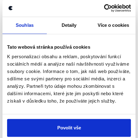
newsletteru nebo
whatsappového
kanálu, kde pravidelně přinášíme
shrnutí nejzajímavějších článků a analýz.
Souhlas
Detaily
Více o cookies
Začněte nás odebírat, a mějte tak
přehled o tom, jaké dezinformace a
Tato webová stránka používá cookies
nepravdy se zrovna v Česku šíří.
K personalizaci obsahu a reklam, poskytování funkcí
sociálních médií a analýze naší návštěvnosti využíváme
Newsletter
WhatsApp
soubory cookie. Informace o tom, jak náš web používáte,
sdílíme se svými partnery pro sociální média, inzerci a
analýzy. Partneři tyto údaje mohou zkombinovat s
dalšími informacemi, které jste jim poskytli nebo které
získali v důsledku toho, že používáte jejich služby.
Sociální sítě
Nenechte si ujít nejnovější události
z Demagog.cz. Sdílením našich
Povolit vše
příspěvků přátelům podpoříte naši