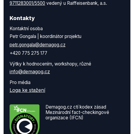
9711283001/5500
vedený u Raiffeisenbank, a.s.
Kontakty
Kontaktní osoba
Petr Gongala | koordinátor projektu
petr.gongala@demagog.cz
+420 775 275 177
Výtky k hodnocením, workshopy, různé
info@demagog.cz
Pro média
Loga ke stažení
Demagog.cz ctí kodex zásad
Mezinárodní fact-checkingové
organizace (IFCN)