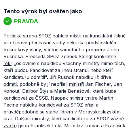
Tento výrok byl ověřen jako
PRAVDA
Politická strana SPOZ nabídla místo na kandidátní listině
pro říjnové předčasné volby několika představitelům
Rusnokovy vlády, včetně samotného premiéra Jiřího
Rusnoka. Předseda SPOZ Zdeněk Štengl konkrétně
řekl
: „
oslovíme s nabídkou všechny ministry mimo těch,
kteří budou kandidovat za jinou stranu, nebo kteří
kandidaturu odmítli
". Jiří Rusnok nabídku již dříve
odmítl
, podobně by jí nepřijali
ministři
Jan Fischer, Jan
Kohout, Dalibor Štys a Marie Benešová, která bude
kandidovat za ČSSD. Naopak ministr vnitra Martin
Pecina nabídku kandidovat za SPOZ
přijal
a
pravděpodobně se stane lídrem v Moravskoslezském
kraji. Dalšími ministry, kteří kandidaturu za SPOZ vážně
zvažují
jsou František Lukl, Miroslav Toman a František