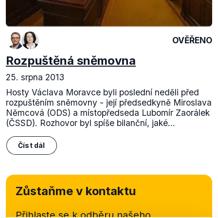
OVĚŘENO
Rozpuštěná sněmovna
25. srpna 2013
Hosty Václava Moravce byli poslední neděli před
rozpuštěním sněmovny - její předsedkyně Miroslava
Němcová (ODS) a místopředseda Lubomír Zaorálek
(ČSSD). Rozhovor byl spíše bilanční, jaké...
Číst dál
Zůstaňme v kontaktu
Přihlaste se k odběru našeho