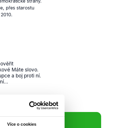
emokratické strany.
e, přes starostu
 2010.
ověřit
kové Máte slovo.
ce a boj proti ní.
í...
Více o cookies