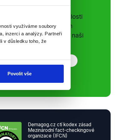
ální sítě
e si ujít nejnovější události
gog.cz. Sdílením našich
ěvnosti využíváme soubory
, inzerci a analýzy. Partneři
vků přátelům podpoříte naši
li v důsledku toho, že
Povolit vše
Demagog.cz ctí kodex zásad
Mezinárodní fact-checkingové
organizace (IFCN)