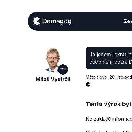
Ze s
Já jenom řeknu je
obdobích, pozn. 
ODS
Máte slovo
,
28. listopa
Miloš Vystrčil
Tento výrok byl
Na základě informac