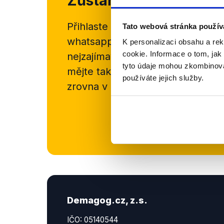
Zůstaňme v kontaktu
Přihlaste se k odběru našeho
new
Tato webová stránka použív
whatsappového kanálu, kde pravi
K personalizaci obsahu a re
cookie. Informace o tom, jak
nejzajímavějších článků a analýz.
tyto údaje mohou zkombinovat
mějte tak přehled o tom, jaké d
používáte jejich služby.
zrovna v Česku šíří.
Newsletter
Demagog.cz, z.s.
IČO: 05140544