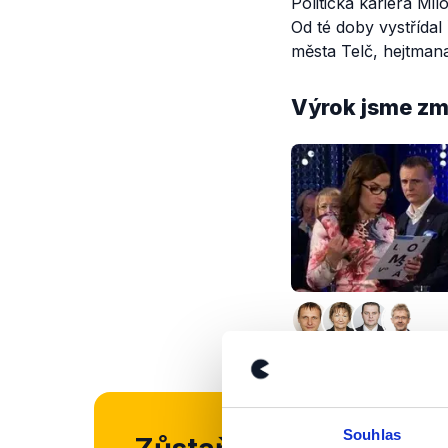
Politická kariéra Mi
Od té doby vystřídal
města Telč, hejtmana
Výrok jsme zmí
Souhlas