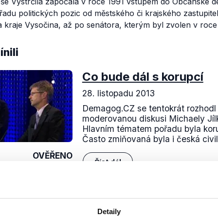
loše Vystrčila započala v roce 1991 vstupem do Občanské d
 řadu politických pozic od městského či krajského zastupitel
 kraje Vysočina, až po senátora, kterým byl zvolen v roce
nili
Co bude dál s korupcí
28. listopadu 2013
Demagog.CZ se tentokrát rozhodl 
moderovanou diskusi Michaely Jíl
Hlavním tématem pořadu byla korup
Často zmiňovaná byla i česká civiln
OVĚŘENO
Číst dál
Detaily