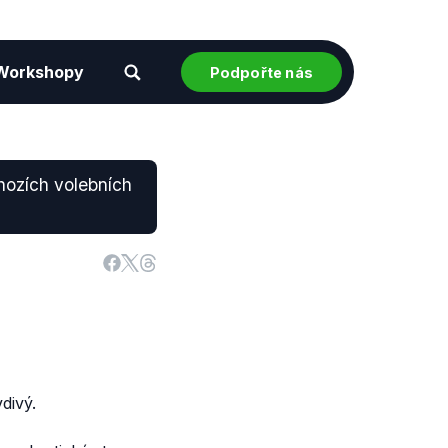
Workshopy
Podpořte nás
hozích volebních
divý.