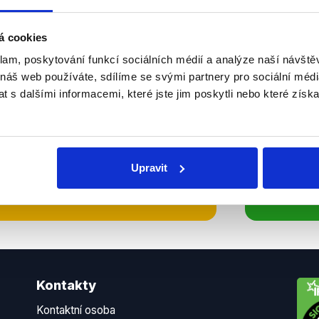
Soci
sletteru nebo
Nenecht
á cookies
delně přinášíme shrnutí
z Dema
klam, poskytování funkcí sociálních médií a analýze naší návšt
 náš web používáte, sdílíme se svými partnery pro sociální média
 Začněte nás odebírat, a
příspě
 s dalšími informacemi, které jste jim poskytli nebo které získa
ezinformace a nepravdy se
práci.
WhatsApp
Upravit
Kontakty
Kontaktní osoba