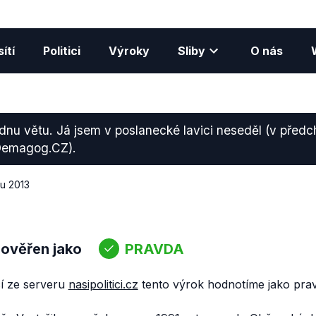
ítí
Politici
Výroky
Sliby
O nás
dnu větu. Já jsem v poslanecké lavici neseděl (v předc
Demagog.CZ).
du 2013
 ověřen jako
PRAVDA
í ze serveru
nasipolitici.cz
tento výrok hodnotíme jako prav