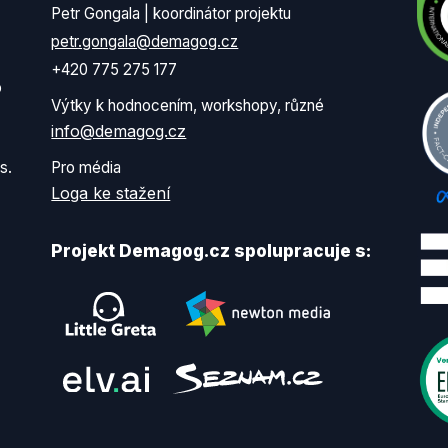
Petr Gongala | koordinátor projektu
petr.gongala@demagog.cz
+420 775 275 177
o
Výtky k hodnocením, workshopy, různé
info@demagog.cz
s.
Pro média
Loga ke stažení
Projekt Demagog.cz spolupracuje s: