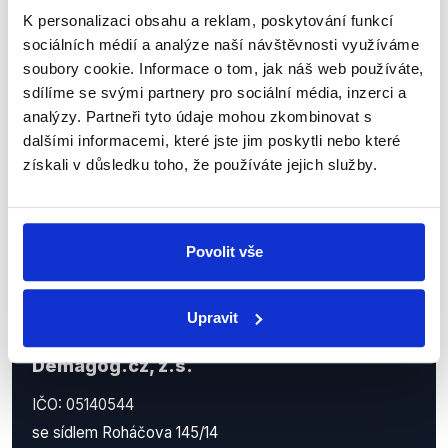
Sociální sítě
K personalizaci obsahu a reklam, poskytování funkcí
sociálních médií a analýze naší návštěvnosti využíváme
Nenechte si ujít nejnovější události
soubory cookie. Informace o tom, jak náš web používáte,
z Demagog.cz. Sdílením našich
sdílíme se svými partnery pro sociální média, inzerci a
příspěvků přátelům podpoříte naši
analýzy. Partneři tyto údaje mohou zkombinovat s
dalšími informacemi, které jste jim poskytli nebo které
práci.
získali v důsledku toho, že používáte jejich služby.
Povolit vše
Upravit
Demagog.cz, z.s.
IČO: 05140544
se sídlem Roháčova 145/14