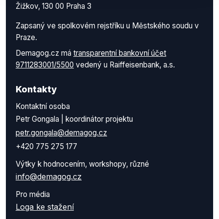
Žižkov, 130 00 Praha 3
Zapsaný ve spolkovém rejstříku u Městského soudu v
Praze.
Demagog.cz má
transparentní bankovní účet
9711283001/5500
vedený u Raiffeisenbank, a.s.
Kontakty
Kontaktní osoba
Petr Gongala | koordinátor projektu
petr.gongala@demagog.cz
+420 775 275 177
Výtky k hodnocením, workshopy, různé
info@demagog.cz
Pro média
Loga ke stažení