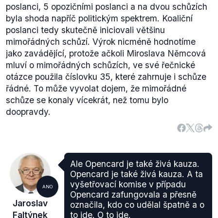
poslanci, 5 opozičními poslanci a na dvou schůzích
byla shoda napříč politickým spektrem. Koaliční
poslanci tedy skutečně iniciovali většinu
mimořádných schůzí. Výrok nicméně hodnotíme
jako zavádějící, protože ačkoli Miroslava Němcová
mluví o mimořádných schůzích, ve své řečnické
otázce použila číslovku 35, které zahrnuje i schůze
řádné. To může vyvolat dojem, že mimořádné
schůze se konaly vícekrát, než tomu bylo
doopravdy.
Ale Opencard je také živá kauza.
Opencard je také živá kauza. A ta
vyšetřovací komise v případu
ANO
Opencard zafungovala a přesně
Jaroslav
označila, kdo co udělal špatně a o
Faltýnek
to jde. O to jde.