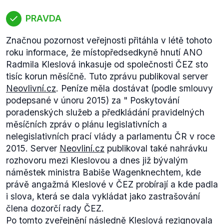
na začátku každé schůze), zdali stav legislativní
nouze trvá. Toto pravděpodobně Němcová
PRAVDA
neobratně vyjádřila jako "schválení postupu
Značnou pozornost veřejnosti přitáhla v létě tohoto
předsedy PS." I kdyby v této fázi Sněmovna
roku informace, že místopředsedkyně hnutí ANO
vyjádřila nesouhlas, legislativní nouze již tak jako
Radmila Kleslová inkasuje od společnosti ČEZ sto
tak trvala a nejde tedy o schválení v pravém slova
tisíc korun měsíčně. Tuto zprávu publikoval server
smyslu.
Neovlivní.cz
. Peníze měla dostávat (podle smlouvy
podepsané v únoru 2015) za "
Poskytování
Z tohoto důvodu udělujeme výroku status "pravda s
poradenských služeb a předkládání pravidelných
výhradou."
měsíčních zpráv o plánu legislativních a
nelegislativních prací vlády a parlamentu ČR v roce
2015.
Server
Neovliní.cz
publikoval také nahrávku
rozhovoru mezi Kleslovou a dnes již bývalým
náměstek ministra Babiše Wagenknechtem, kde
právě angažmá Kleslové v ČEZ probírají a kde padla
i slova, která se dala vykládat jako zastrašování
člena dozorčí rady ČEZ.
Po tomto zveřejnění následně Kleslová
rezignovala