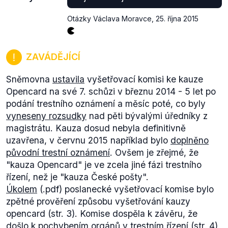
Otázky Václava Moravce
,
25. října 2015
ZAVÁDĚJÍCÍ
Sněmovna
ustavila
vyšetřovací komisi ke kauze
Opencard na své 7. schůzi v březnu 2014 - 5 let po
podání trestního oznámení a měsíc poté, co byly
vyneseny rozsudky
nad pěti bývalými úředníky z
magistrátu. Kauza dosud nebyla definitivně
uzavřena, v červnu 2015 například bylo
doplněno
původní trestní oznámení
. Ovšem je zřejmé, že
"kauza Opencard" je ve zcela jiné fázi trestního
řízení, než je "kauza České pošty".
Úkolem
(.pdf) poslanecké vyšetřovací komise bylo
zpětné prověření způsobu vyšetřování kauzy
opencard (str. 3). Komise dospěla k závěru, že
došlo k pochybením orgánů v trestním řízení (str. 4),