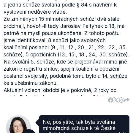
a jedna schůze svolaná podle § 84 s návhem k
vyslovení nedůvěře vládě.
Ze zmíněných 15 mimořádných schůzí dvě stále
probíhají, hovoří-li tedy Jaroslav Faltýnek o 13, má
patrně na mysli pouze ukončené. Z tohoto počtu
jsme identifikovali 8 schůzí jako svolaných
koaličními poslanci (9., 11., 12., 20., 21., 22., 32., 35.
schůze), 5 opozičních (13., 15., 18., 24., 30. schůze).
Na svolání
5. schůze
, kde se projednával mimo jiné
zákon o registru smluv, spojili koaliční a opoziční
poslanci svoje síly, podobně tomu bylo u
14. schůze
ke služebnímu zákonu.
Aktuální volební období je v polovině, 2 roky od
voleb. Pokud tedy vezmeme stejnou část z
minulého volebního období, tedy do 28. května
2012, bylo svoláno
39 schůzí
, z toho 16
mimořádných a dvě k vyslovení nedůvěry vládě.
Ne, poslyšte, tak byla svolána
Vláda svolala 5 mimořádných schůzí (8., 20., 22.,
mimořádná schůze k té České
30., 31. schůze), opozice 11 (6., 10., 15., 18., 24.,