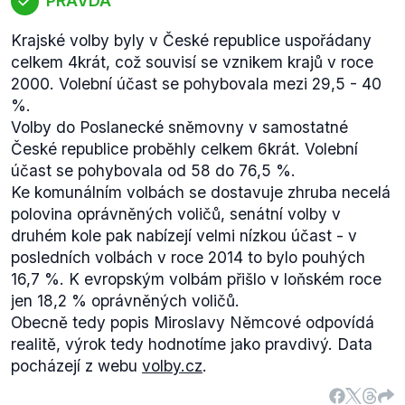
PRAVDA
Krajské volby byly v České republice uspořádany
celkem 4krát, což souvisí se vznikem krajů v roce
2000. Volební účast se pohybovala mezi 29,5 - 40
%.
Volby do Poslanecké sněmovny v samostatné
České republice proběhly celkem 6krát. Volební
účast se pohybovala od 58 do 76,5 %.
Ke komunálním volbách se dostavuje zhruba necelá
polovina oprávněných voličů, senátní volby v
druhém kole pak nabízejí velmi nízkou účast - v
posledních volbách v roce 2014 to bylo pouhých
16,7 %. K evropským volbám přišlo v loňském roce
jen 18,2 % oprávněných voličů.
Obecně tedy popis Miroslavy Němcové odpovídá
realitě, výrok tedy hodnotíme jako pravdivý. Data
pocházejí z webu
volby.cz
.