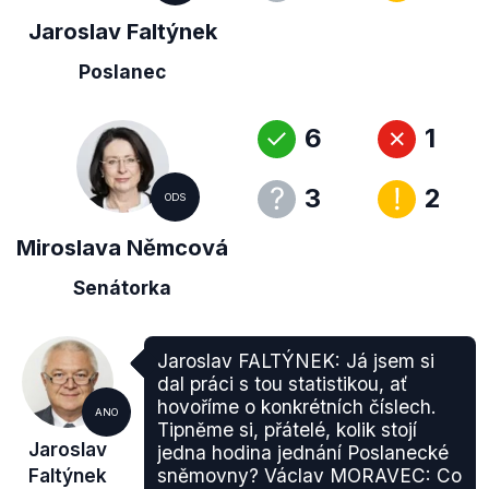
Jaroslav Faltýnek
Poslanec
6
1
3
2
ODS
Miroslava Němcová
Senátorka
Jaroslav FALTÝNEK: Já jsem si
dal práci s tou statistikou, ať
hovoříme o konkrétních číslech.
ANO
Tipněme si, přátelé, kolik stojí
Jaroslav
jedna hodina jednání Poslanecké
Faltýnek
sněmovny? Václav MORAVEC: Co