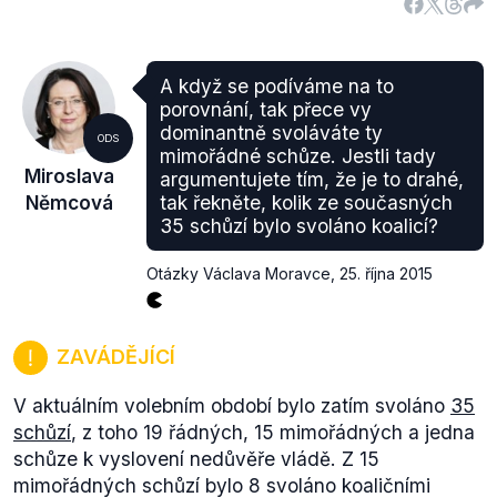
Dodatečné náklady spojené se zasedáním "navíc"
(provoz vrátnice, zvýšená spotřeba el. energie, úklid
sálu apod.) nemůžeme přesně stanovit, nezahrnují
A když se podíváme na to
však většinu běžných nákladů PS a tudíž jsou jistě
porovnání, tak přece vy
podstatně nižší.
dominantně svoláváte ty
ODS
Jelikož tedy Faltýnek neuvádí náklady na jednání
mimořádné schůze. Jestli tady
Miroslava
argumentujete tím, že je to drahé,
PS, nýbrž průměrné náklady na její provoz, nejde o
Němcová
tak řekněte, kolik ze současných
pravdivý výrok.
35 schůzí bylo svoláno koalicí?
Dodejme ještě, že necháváme na čtenáři, aby
posoudil, zda se debata na půdě Poslanecké
Otázky Václava Moravce
,
25. října 2015
sněmovny Parlamentu České republiky má měřit na
koruny.
ZAVÁDĚJÍCÍ
V aktuálním volebním období bylo zatím svoláno
35
schůzí
, z toho 19 řádných, 15 mimořádných a jedna
schůze k vyslovení nedůvěře vládě. Z 15
mimořádných schůzí bylo 8 svoláno koaličními