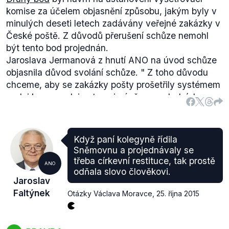
komise za účelem objasnění způsobu, jakým byly v
minulých deseti letech zadávány veřejné zakázky v
České poště. Z důvodů přerušení schůze nemohl
být tento bod projednán.
Jaroslava Jermanová z hnutí ANO na úvod schůze
objasnila důvod svolání schůze. "
Z toho důvodu
chceme, aby se zakázky pošty prošetřily systémem
padni komu padni, a to nejméně za posledních
deset let. Proto také poslanecký klub ANO a s námi
další poslanci požádali nejen o svolání mimořádné
schůze a informaci vlády o dění v
České poště
, ale i
Když paní kolegyně řídila
o zřízení komise, která by v součinnosti s orgány
Sněmovnu a projednávaly se
činnými v trestním řízení a kontrolními úřady
třeba církevní restituce, tak prostě
ANO
hospodaření České pošty prověřila.
"
odňala slovo člověkovi.
Jaroslav
Svolání schůze z důvodu, aby Sněmovna
Faltýnek
Otázky Václava Moravce
,
25. října 2015
prošetřovala veřejné zakázky v podniku Česká
pošta, je ovšem problematické. Hnutí ANO
nevymezilo konkrétní okruh otázek pro případnou