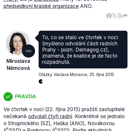
předsedkyní krajské organizace
ANO.
To, co se stalo ve čtvrtek v noci
(myšleno odvolání části radních
Prahy - pozn. Demagog.cz),
ODS
znamená, že koalice je de facto
Miroslava
rozpadnutá.
Němcová
Otázky Václava Moravce
,
25. října 2015
PRAVDA
Ve čtvrtek v noci (22. října 2015) pražští zastupitelé
nečekaně
odvolali čtyři radní
. Konkrétně se jednalo
o Stropnického (SZ), Haška (ANO), Novákovou
(ČSSD) a Ropkovou (ČSSD). Podle aktuálních