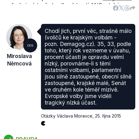
na funkci místopředsedkyně hnutí ANO a také
zrušila svou smlouvu s ČEZem.
Co se týče dalších
firem, z nichž Kleslová čerpala peníze, tak tuto
informaci přinesly prvně
Lidové noviny
. Jde o firmy
Chodí jich, první věc, strašně málo
(nejen státní ale také městské): Pražská energetika,
(voličů ke krajským volbám -
Pražská teplárenská, Dopravní podnik hl. města
pozn. Demagog.cz). 35, 33, podle
ODS
Prahy, České dráhy, ČEPRO. O napojení na další
toho, který rok vezmeme v úvahu,
Miroslava
procent účasti je opravdu velmi
státní firmu, ČEPS, pak informoval
Český rozhlas
,
Němcová
nízký, porovnáme-li s těmi
který na základě zákona o svobodném přístupu k
ostatními volbami, parlamentní
informacím zkoumal, na kolik si Kleslová v daných
jsou silně zastoupené, obecní silně
firmách přišla.
zastoupené, krajské malé, Senát
3 dny po zveřejnění informací Českým rozhlasem
ve druhém kole téměř mizivě.
Kleslová opustila
představenstvo Pražské
Evropské volby jsme viděli
teplárenské a místo předsedkyně dozorčí rady PRE.
tragický nízká účast.
To vše, jak sama uvádí, "
z důvodu dlouhodobé
Otázky Václava Moravce
,
25. října 2015
účelově vedené kampaně v zájmu určitých skupin
proti mé osobě
".