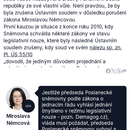
kdy by tak činil z vlastní vůle.
republiky ze své vlastní vůle. Není pravdou, že by
byla zrušena Ústavním soudem v důsledku porušení
zákona Miroslavou Němcovou.
První kauzou je situace z konce roku 2010, kdy
Sněmovna schválila některé zákony ve stavu
legislativní nouze, které byly následně Ústavním
soudem zrušeny, kdy soud ve svém
nálezu sp. zn.
Pl. ÚS 55/10
„
dovodil, že jediným důvodem projednání a
schválení napadeného zákona Poslaneckou
sněmovnou ve stavu legislativní nouze ve
zkráceném jednání bylo ohrožení jeho včasného
přijetí tak, aby nabyl účinnosti nejpozději ke konci
Jestliže předseda Poslanecké
roku 2010, což bylo znemožněno postupem opozice
sněmovny podle zákona o
podle § 90 odst. 3 a § 91 odst. 2 JŘPS. Zjištěný
jednacím řádu vyhlásí jednání
ODS
důvod ovšem nelze považovat za legitimní a
(myšleno v režimu legislativní
Miroslava
nouze - pozn. Demagog.cz),
ústavně aprobovatelný důvod umožňující vyhlášení
Němcová
vláda musí požádat, předseda
stavu legislativní nouze podle § 99 odst. 1 JŘPS.
Poslanecké sněmovny vyhoví a