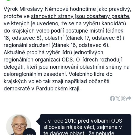
Výrok Miroslavy Němcové hodnotíme jako pravdivý,
protože ve
stanovách strany jsou obsaženy pasáže
,
ve kterých je uvedeno, že se na výběru kandidátů
do krajských voleb podílí postupně místní (článek
18, odstavec 6), oblastní (článek 17, odstavec 6) i
regionální sdružení (článek 16, odstavec 6).
Aktuálně probíhá výběr lídrů jednotlivých
regionálních organizací ODS. O lídrech rozhodují
delegáti, kteří jsou nominování oblastními sněmy na
celoregionálním zasedání. Volebního lídra do
krajských voleb tak znají například občanští
demokraté v
Pardubickém kraji.
...v roce 2010 před volbami ODS
slibovala nějaké věci, zejména v
té daňové oblasti, že nebude
ANO