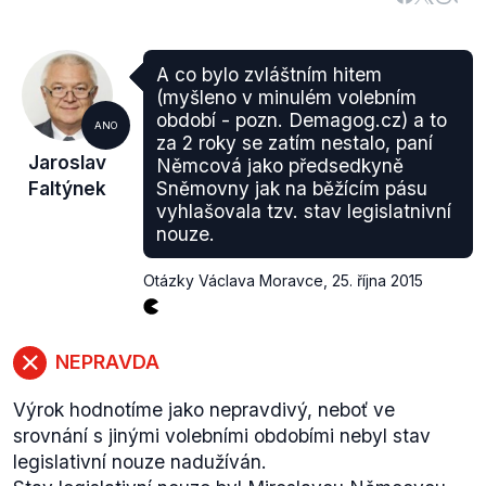
předčítal z církevní historie.
"
V tom případě je mi líto, ale jsem přesvědčena, že
jste přestoupil ustanovení jednacího řádu. Prosím,
A co bylo zvláštním hitem
dejte námitku proti mému postupu.
Já vám
(myšleno v minulém volebním
odnímám slovo
.
"
období - pozn. Demagog.cz) a to
ANO
Němcová při tomto svém kroku použila § 59
zákona
za 2 roky se zatím nestalo, paní
Jaroslav
Němcová jako předsedkyně
o jednacím řádu
Poslanecké sněmovny, který v (4)
Faltýnek
Sněmovny jak na běžícím pásu
říká:
vyhlašovala tzv. stav legislatnivní
"
Poslanec má mluvit k projednávané věci.
nouze.
Odchyluje-li se od ní nebo překročí stanovenou
řečnickou lhůtu, může na to předsedající poslance
Otázky Václava Moravce
,
25. října 2015
upozornit a volat jej k věci. Vybočuje-li poslanec
svým projevem z mezí slušnosti, může jej
předsedající volat k pořádku. Nevedlo-li dvojí
NEPRAVDA
upozornění k nápravě, může mu slovo odejmout. O
námitkách poslance proti rozhodnutí o odnětí slova
Výrok hodnotíme jako nepravdivý, neboť ve
rozhodne Sněmovna bez rozpravy.
"
srovnání s jinými volebními obdobími nebyl stav
Věci veřejné již předem oznámily, že se pokusí o
legislativní nouze nadužíván.
obstrukce ohledně zákona. Každý člen