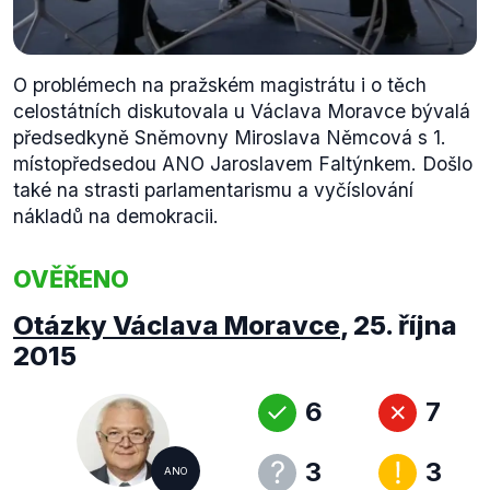
O problémech na pražském magistrátu i o těch
celostátních diskutovala u Václava Moravce bývalá
předsedkyně Sněmovny Miroslava Němcová s 1.
místopředsedou ANO Jaroslavem Faltýnkem. Došlo
také na strasti parlamentarismu a vyčíslování
nákladů na demokracii.
OVĚŘENO
Otázky Václava Moravce
,
25. října
2015
6
7
3
3
ANO