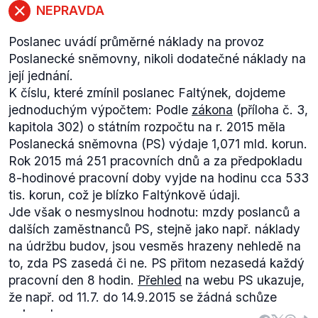
NEPRAVDA
Poslanec uvádí průměrné náklady na provoz
Poslanecké sněmovny, nikoli dodatečné náklady na
její jednání.
K číslu, které zmínil poslanec Faltýnek, dojdeme
jednoduchým výpočtem: Podle
zákona
(příloha č. 3,
kapitola 302) o státním rozpočtu na r. 2015 měla
Poslanecká sněmovna (PS) výdaje 1,071 mld. korun.
Rok 2015 má 251 pracovních dnů a za předpokladu
8-hodinové pracovní doby vyjde na hodinu cca 533
tis. korun, což je blízko Faltýnkově údaji.
Jde však o nesmyslnou hodnotu: mzdy poslanců a
dalších zaměstnanců PS, stejně jako např. náklady
na údržbu budov, jsou vesměs hrazeny nehledě na
to, zda PS zasedá či ne. PS přitom nezasedá každý
pracovní den 8 hodin.
Přehled
na webu PS ukazuje,
že např. od 11.7. do 14.9.2015 se žádná schůze
nekonala.