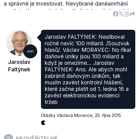
a správně je investovat. Nevybrané daněamrhání
penězi nákupem zbytečností představují obrovský
balík peněz, který nám uniká. Když bude stát
důsledně dohlížet na dodržování pravidel, zjistí se,
že tu leží na zemi až 200 miliard korun ročně.
"
Jaroslav FALTÝNEK: Nesliboval
Tutéž částku pak uvedl na setkání s voliči v Brně v
ročně navíc 100 miliard. /Souzvuk
září 2013, o tomto setkání informoval server
hlasů/. Václav MORAVEC: No říkal
ANO
Idnes.cz
.
daňové úniky jsou 100 miliard a
Jaroslav
když je omezíme... Jaroslav
Faltýnek
FALTÝNEK: Ano. Ale abych mohl
zabránit daňovým únikům, tak
musím zavést kontrolní hlášení,
které začne platit od 1. ledna 16 a
zavést elektronickou evidenci
tržeb
Otázky Václava Moravce
,
25. října 2015
NEOVĚŘITELNÉ