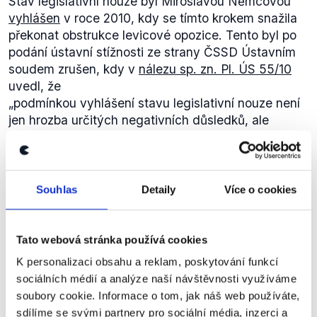
Stav legislativní nouze byl Miroslavou Němcovou
poslaneckého klubu Věcí veřejných během tohoto
vyhlášen
v roce 2010, kdy se tímto krokem snažila
jednání měl možnost se k zákonu vyjádřit a každý
překonat obstrukce levicové opozice. Tento byl po
mluvil dvakrát deset minut (Sněmovna si v tomto
podání ústavní stížnosti ze strany ČSSD Ústavním
bodě ohlasovala toto omezení řečnické doby).
soudem zrušen, kdy v
nálezu sp. zn. Pl. ÚS 55/10
Jednání toho dne skončilo
po osmi hodinách
.
uvedl, že
„podmínkou vyhlášení stavu legislativní nouze není
jen hrozba určitých negativních důsledků, ale
především existence mimořádné okolnosti, která má
potenciál ohrozit základní práva a svobody
zásadním způsobem anebo kdy státu hrozí značné
hospodářské škody (§ 99 odst. 1 JŘPS). Za
Souhlas
Detaily
Více o cookies
mimořádnou okolnost (posuzováno prizmatem
ústavních principů) je možno považovat jen takovou
okolnost, která se zjevně vymyká běžnému průběhu
Tato webová stránka používá cookies
politických procesů vnitřních i vnějších, anebo může
K personalizaci obsahu a reklam, poskytování funkcí
jít o okolnost, kterou představují přírodní katastrofy.“
sociálních médií a analýze naší návštěvnosti využíváme
(pokr. předchozího výroku): A já
Podruhé legislativní nouzi
vyhlásila
Miroslava
jsem si včera nastudoval
soubory cookie. Informace o tom, jak náš web používáte,
Němcová na sklonku roku 2012. Celkově bylo v
rozsudek ústavního soudu, který
sdílíme se svými partnery pro sociální média, inzerci a
ANO