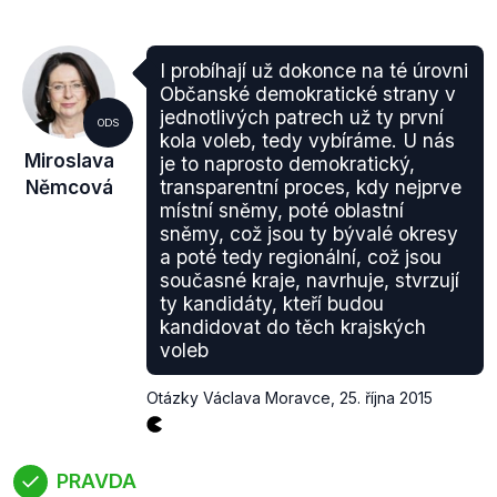
I probíhají už dokonce na té úrovni
Občanské demokratické strany v
jednotlivých patrech už ty první
ODS
kola voleb, tedy vybíráme. U nás
Miroslava
je to naprosto demokratický,
Němcová
transparentní proces, kdy nejprve
místní sněmy, poté oblastní
sněmy, což jsou ty bývalé okresy
a poté tedy regionální, což jsou
současné kraje, navrhuje, stvrzují
ty kandidáty, kteří budou
kandidovat do těch krajských
voleb
Otázky Václava Moravce
,
25. října 2015
PRAVDA