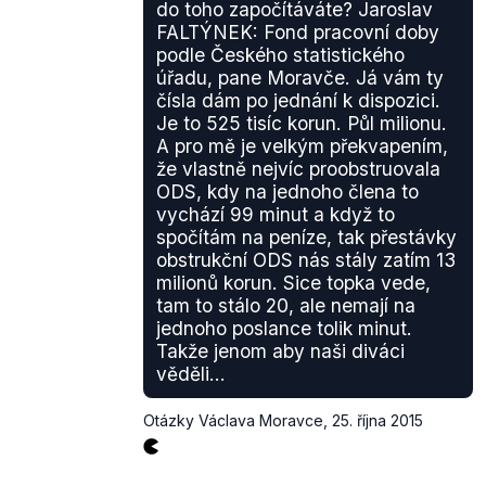
do toho započítáváte? Jaroslav
FALTÝNEK: Fond pracovní doby
podle Českého statistického
úřadu, pane Moravče. Já vám ty
čísla dám po jednání k dispozici.
Je to 525 tisíc korun. Půl milionu.
A pro mě je velkým překvapením,
že vlastně nejvíc proobstruovala
ODS, kdy na jednoho člena to
vychází 99 minut a když to
spočítám na peníze, tak přestávky
obstrukční ODS nás stály zatím 13
milionů korun. Sice topka vede,
tam to stálo 20, ale nemají na
jednoho poslance tolik minut.
Takže jenom aby naši diváci
věděli...
Otázky Václava Moravce
,
25. října 2015