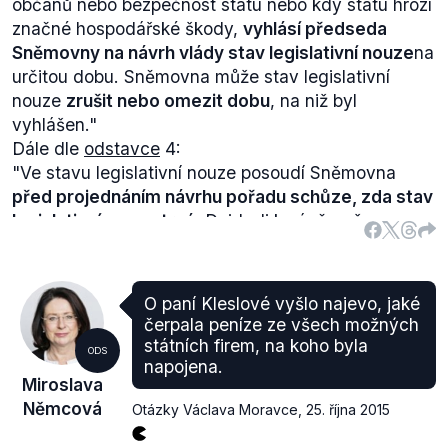
občanů nebo bezpečnost státu nebo kdy státu hrozí
sKarty, o kterém mluví Jaroslav Faltýnek. Skartou
značné hospodářské škody,
vyhlásí předseda
se měl Ústavní soud zabývat na návrh senátorů na
Sněmovny na návrh vlády stav legislativní nouze
na
konci roku 2013. Řízení však nakonec
zastavil a věc
určitou dobu. Sněmovna může stav legislativní
nebyla ani projednána
, neboť poslanci sKartu
zrušili
nouze
zrušit nebo omezit dobu
, na niž byl
na návrh skupiny senátorů ČSSD
.
vyhlášen."
Otázkou je, do jaké míry lze tato Ústavním soudem
Dále dle
odstavce
4:
konstatovaná pochybení personifikovat pouze na
"
Ve stavu legislativní nouze posoudí Sněmovna
osobu Miroslavy Němcové, neboť jak jsme
před projednáním návrhu pořadu schůze, zda stav
konstatovali i v předchozím výroku, nejedná se o její
legislativní nouze trvá
. Dojde-li k závěru, že
vlastní iniciativu, kdy by z vlastní vůle vyhlašovala
podmínky pro jeho vyhlášení pominuly, stav
stav legislativní nouze. Předseda Poslanecké
legislativní nouze zruší
."
sněmovny tak dle
§ 99 odst. 1 jednacího řádu
činí
Procedura je tedy ve skutečnosti taková, že
pouze na návrh vlády.
O paní Kleslové vyšlo najevo, jaké
předseda Sněmovny na vládní návrh vyhlásí stav
čerpala peníze ze všech možných
legislativní nouze bez ohledu na vůli Poslanecké
státních firem, na koho byla
ODS
sněmovny. Ta pak však může legislativní stav zrušit
napojena.
Miroslava
či jeho dobu omezit.
Němcová
Otázky Václava Moravce
,
25. října 2015
Kromě toho bude však Sněmovna dotázána před
každým projednáním návrhu pořadu schůze (tedy