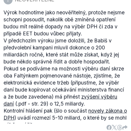
Výrok hodnotíme jako neověřitelný, protože nejsme
schopni posoudit, nakolik obě zmíněná opatření
budou mít reálné dopady na výběr DPH či zda v
případě EET budou vůbec přijaty.
V předchozím výroku jsme doložili, že Babiš v
předvolební kampani mluvil dokonce o 200
miliardách ročně, které stát může získat, když jej
bude někdo správně řídit a dobře hospodařit.
Pokud se podíváme na možnosti výběru daní skrze
oba Faltýnkem pojmenované nástoje, zjistíme, že
elektronická evidence tržeb (připusťme, že výběr
daní bude kopírovat očekávání ministerstva financí
a že bude zavedena) má přinést
zvýšení výběru
daní
(.pdf - str. 29) o 12,5 miliardy.
Kontrolní hlášení pak (šlo o součást
novely zákona o
DPH
) uvádí rozmezí 5-10 miliard, o které by se mohl
výběr zvýšit.