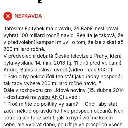
NEPRAVDA
Jaroslav Faltýnek má pravdu, že Babiš nesliboval
vybrat 100 miliard ročně navíc. Realita je taková, že
v předvolební kampani mluvil o tom, že lze získat až
200 miliard ročně.
V
předvolební debatě
České televize z Prahy, která
byla vysílána 14. října 2013 (tj. 11 dnů před volbami),
Andrej Babiš doslova uvedl (video - čas 95:10):
"
Pokud by někdo řídil ten stát jako řádný hospodář,
tak tady vybere 200 miliard ročně navíc.
"
Dále v rozhovoru pro Lidové noviny (15. dubna 2014
- dostupné na
webu ANO
) uvedl:
"
Proč míříte do politiky vy sám?
---
Chci, aby stát
začal někdo opravdu řídit ve prospěch občanů. Není
potřeba jen tupě šetřit, jak to nyní vidíme kolem
sebe, ale vybírat daně, použít je ve prospěch všech