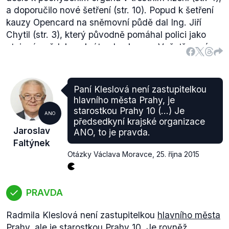
a doporučilo nové šetření (str. 10). Popud k šetření
kauzy Opencard na sněmovní půdě dal Ing. Jiří
Chytil (str. 3), který původně pomáhal polici jako
utajený svědek rozkrýt celou kauzu. Vyšetřovací
tým ale v srpnu 2011 jeho identitu odhalil a vznesl
proti němu obvinění. V únoru 2015 pak byl mezi 5
odsouzenými (viz výše). Po tomto rozsudku pan
Paní Kleslová není zastupitelkou
Chytil požádal o pomoc poslance, kteří reagovali
hlavního města Prahy, je
právě zřízením vyšetřovací komise, která poukázala
starostkou Prahy 10 (...) Je
ANO
na pochybení ve vyšetřování.
předsedkyní krajské organizace
Jaroslav
ANO, to je pravda.
Výrok hodnotíme jako zavádějící, protože se snaží
Faltýnek
srovnávat dvě kauzy, které jsou ve zcela jiné fázi
Otázky Václava Moravce
,
25. října 2015
vyštřování. Navíc, sněmovní vyšetřování kauzy
Opencard bylo iniciováno osobou, která mohla být
neprávem poškozena výsledkem případných
PRAVDA
pochybení, zatímco v případě kauzy České pošty se
sami poslanci staví do role, ve které by de facto
Radmila Kleslová není zastupitelkou
hlavního města
suplovali práci orgánů činných v trestním řízení.
Prahy
, ale je
starostkou
Prahy 10. Je rovněž