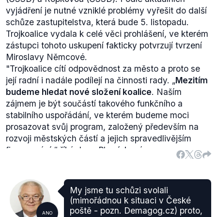
vyjádření je nutné vzniklé problémy vyřešit do další
schůze zastupitelstva, která bude 5. listopadu.
Trojkoalice vydala k celé věci prohlášení, ve kterém
zástupci tohoto uskupení fakticky potvrzují tvrzení
Miroslavy Němcové.
"Trojkoalice cítí odpovědnost za město a proto se
její radní i nadále podílejí na činnosti rady. „
Mezitím
budeme hledat nové složení koalice
. Naším
zájmem je být součástí takového funkčního a
stabilního uspořádání, ve kterém budeme moci
prosazovat svůj program, založený především na
rozvoji městských částí a jejich spravedlivějším
financování,“ říká Jana Plamínková.
„
Stávající koalice je mrtvá
. Trojkoalice ale i přesto
zůstává stabilní a bude nadále prosazovat svůj
My jsme tu schůzi svolali
program na půdorysu nově složené koalice,“ říká
(mimořádnou k situaci v České
Jan Wolf."
poště - pozn. Demagog.cz) proto,
ANO