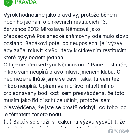
vyšetřovací komisi a přihlédneme-li k faktu, že
PRAVDA
podnik má
veřejných zakázek
nepřeberné množství,
Výrok hodnotíme jako pravdivý, protože během
lze důvodně pochybovat o tom, že by případné
nočního
jednání o církevních restitucích
13.
ustavení vyšetřovací komise mělo mít ambici
července 2012 Miroslava Němcová jako
skutečně pokrýt veřejné zakázky podniku za
předsedkyně Poslanecké sněmovny odejmulo slovo
posledních 10 let. Právě kvůli tomuto vágnímu
poslanci Babákovi poté, co neuposlechl její výzvy,
vymezení je výrok hodnocen jako zavádějící.
aby začal mluvit k věci, tedy k církevním restitucím,
které byly bodem jednání.
Citujeme předsedkyni Němcovou: "
Pane poslanče,
nikdo vám neupírá právo mluvit jménem klubu. O
neomezené lhůtě jsme se bavili také, tu vám též
nikdo neupírá. Upírám vám právo mluvit mimo
projednávaný bod, což jsem přesvědčena, že toto
musím jako řídící schůze učinit, protože jsem
přesvědčena, že jste se prostě odchýlil od toho, co
je tématem tohoto bodu.
"
(...) Babák se snažil v reakci na výzvu vysvětlit, že
jeho řeč se týká církevních restitucí, přesto, že