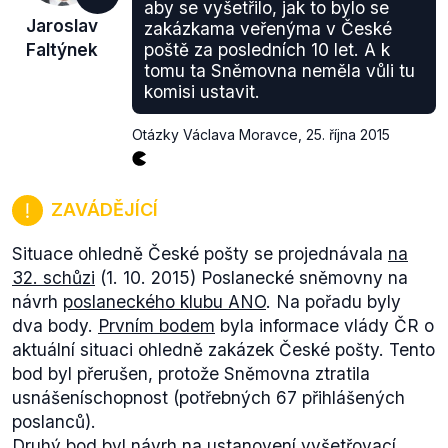
Vyjádření Adriany Krnáčové k současné situaci. "
aby se vyšetřilo, jak to bylo se
Jaroslav
zakázkama veřenýma v České
Nedostatky v jejím fungování
samozřejmě byly a
Faltýnek
poště za posledních 10 let. A k
jsou. Ale při práci na tak komplikované agendě, jako
tomu ta Sněmovna neměla vůli tu
je ta pražská, mohou vznikat nesrovnalosti. S nimi
komisi ustavit.
se musíme poprat a pak to může fungovat. Já se
rozhodně nevzdávám.
"
Otázky Václava Moravce
,
25. října 2015
ZAVÁDĚJÍCÍ
Situace ohledně České pošty se projednávala
na
32. schůzi
(1. 10. 2015) Poslanecké sněmovny na
návrh
poslaneckého klubu ANO
. Na pořadu byly
dva body.
Prvním bodem
byla informace vlády ČR o
aktuální situaci ohledně zakázek České pošty. Tento
bod byl přerušen, protože Sněmovna ztratila
usnášeníschopnost (potřebných 67 přihlášených
poslanců).
Druhý bod
byl návrh na ustanovení vyšetřovací