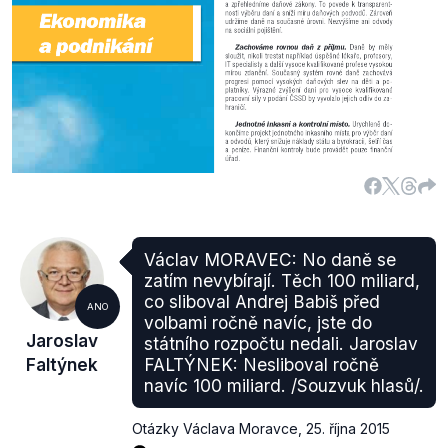
Zdroj:
Volební program ODS
Zvýšení daní (DPH, solidární přirážka) bylo
prosazeno zákonem o změně daňvých, pojistných a
dalších zákonů v Poslanecké sněmovně. Při jednání
Václav MORAVEC: No daně se
zatím nevybírají. Těch 100 miliard,
dne 7. listopadu 2012
se hlasování
účastnilo 51
co sliboval Andrej Babiš před
členů ODS. Souhlas s návrhem vyslovilo 50
ANO
volbami ročně navíc, jste do
poslanců a 1 poslanec ODS se zdržel hlasování.
Jaroslav
státního rozpočtu nedali. Jaroslav
Zvyšování
daní
ODS během svého volebního období
Faltýnek
FALTÝNEK: Nesliboval ročně
ekonomickou krizí a
zodpovědností
za státní
navíc 100 miliard. /Souzvuk hlasů/.
rozpočet. Někteří členové ODS byli
proti zvyšování
daní a
odsoudili
tento krok.
Otázky Václava Moravce
,
25. října 2015