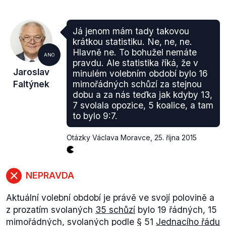
Pokud by tedy oba nástroje přinesly takový efekt,
že by zvýšily výběr daní o maximální možnou
částku (predikovanou ministerstvem financí), šlo o
Já jenom mám tady takovou
22,5 miliardy.
krátkou statistiku. Ne, ne, ne.
Tohle je ovšem jednak predikce, kterou nejsme
Hlavně ne. To bohužel nemáte
ANO
schopni reálně potvrdit, druhak musíme vzít v potaz
pravdu. Ale statistika říká, že v
Jaroslav
minulém volebním období bylo 16
otázku funkčnosti EET, která je kritizována. Je také
Faltýnek
mimořádných schůzí za stejnou
otázkou, zda se koalici podaří před odpor opozice
dobu a za nás teďka jak kdyby 13,
daný zákon prosadit.
7 svolala opozice, 5 koalice, a tam
to bylo 9:7.
Otázky Václava Moravce
,
25. října 2015
NEPRAVDA
Aktuální volební období je právě ve svojí polovině a
z prozatím svolaných
35 schůzí
bylo 19 řádných, 15
mimořádných, svolaných podle § 51
Jednacího řádu