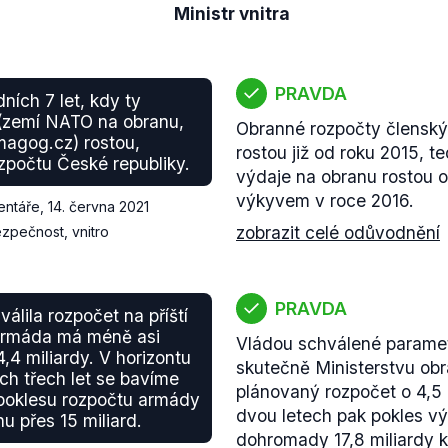
Ministr vnitra
PRAVDA
edních 7 let, kdy ty
(zemí NATO na obranu,
Obranné rozpočty člensk
agog.cz) rostou,
rostou již od roku 2015, t
zpočtu České republiky.
výdaje na obranu rostou o
výkyvem v roce 2016.
entáře
,
14. června 2021
zobrazit celé odůvodnění
zpečnost, vnitro
PRAVDA
álila rozpočet na příští
armáda má méně asi
Vládou schválené paramet
,4 miliardy. V horizontu
skutečně Ministerstvu obr
ích třech let se bavíme
plánovaný rozpočet o 4,5 
poklesu rozpočtu armády
dvou letech pak pokles v
nu přes 15 miliard.
dohromady 17,8 miliardy k