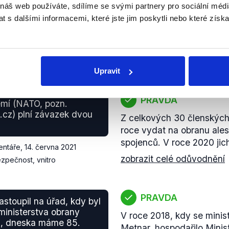
obranu České republiky me
 náš web používáte, sdílíme se svými partnery pro sociální média
 hlediska tempa růstu
%. Tento nárůst je v uv
 s dalšími informacemi, které jste jim poskytli nebo které získa
 na obranu na sedmém
nejvyšší mezi členskými 
zobrazit celé odůvodnění
entáře
,
14. června 2021
zpečnost, vnitro
Upravit
PRAVDA
emí (NATO, pozn.
cz) plní závazek dvou
Z celkových 30 členských 
roce vydat na obranu ale
spojenců. V roce 2020 jich
entáře
,
14. června 2021
zobrazit celé odůvodnění
zpečnost, vnitro
PRAVDA
astoupil na úřad, kdy byl
ministerstva obrany
V roce 2018, kdy se minis
d, dneska máme 85.
Metnar, hospodařilo Minis