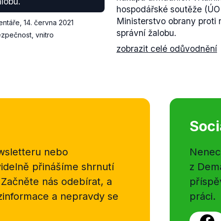
alobu.
hospodářské soutěže (ÚOH
Ministerstvo obrany prot
entáře
,
14. června 2021
správní žalobu.
zpečnost, vnitro
zobrazit celé odůvodnění
Soci
sletteru nebo
Nenecht
delně přinášíme shrnutí
z Dema
 Začněte nás odebírat, a
příspě
ezinformace a nepravdy se
práci.