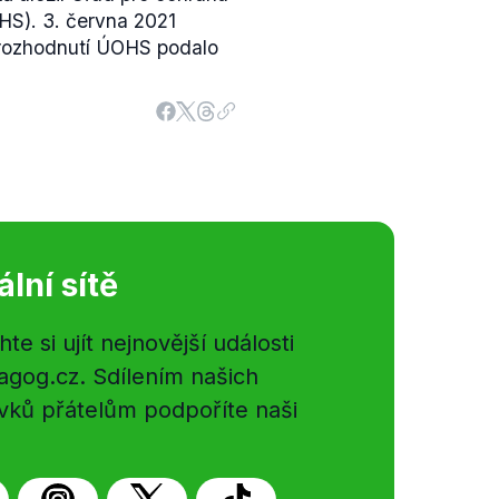
S). 3. června 2021
i rozhodnutí ÚOHS podalo
ální sítě
e si ujít nejnovější události
gog.cz. Sdílením našich
vků přátelům podpoříte naši