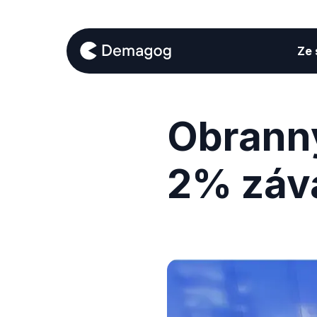
Ze s
Obranný
2% záv