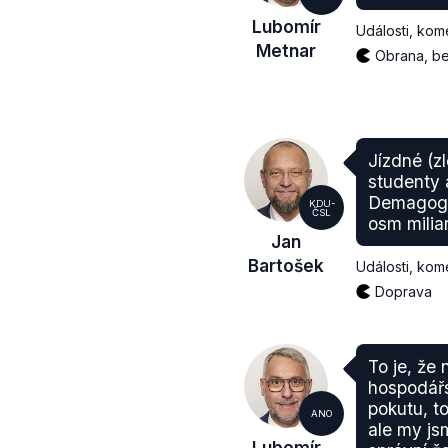
Lubomír
Události, kom
Metnar
Obrana, be
Jízdné (z
studenty 
Demagog.c
KDU-
ČSL
osm milia
Jan
Bartošek
Události, kom
Doprava
To je, že
hospodářs
pokutu, to
ANO
ale my js
Lubomír