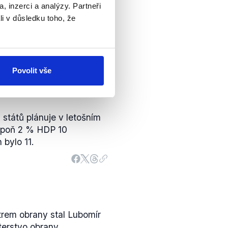
zi lety 2014 a 2021 o 76
, inzerci a analýzy. Partneři
edeném období sedmý
li v důsledku toho, že
zeměmi aliance.
Povolit vše
států plánuje v letošním
spoň 2 % HDP 10
 bylo 11.
trem obrany stal Lubomír
terstvo obrany