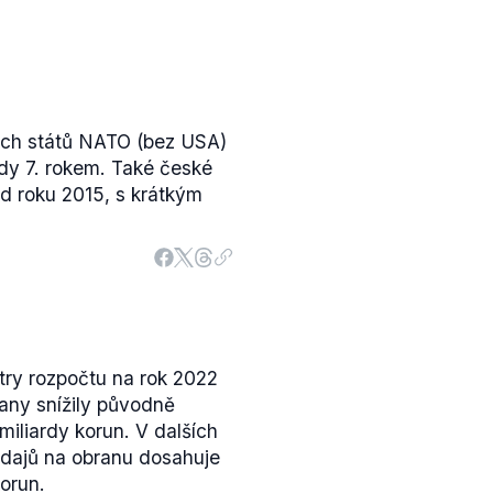
ých států NATO (bez USA)
edy 7. rokem. Také české
d roku 2015, s krátkým
ry rozpočtu na rok 2022
any snížily původně
miliardy korun. V dalších
ýdajů na obranu dosahuje
orun.