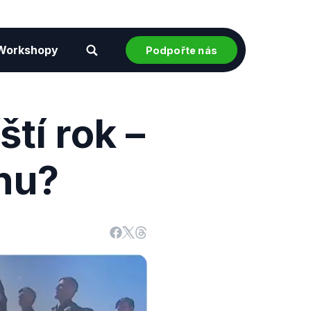
Workshopy
Podpořte nás
tí rok –
nu?