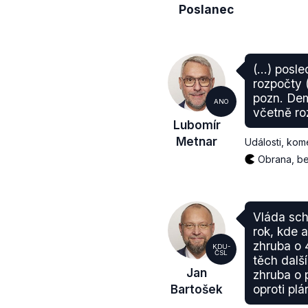
Poslanec
(...) posl
rozpočty 
pozn. Dem
ANO
včetně ro
Lubomír
Metnar
Události, kom
Obrana, be
Vláda schv
rok, kde 
zhruba o 4
KDU-
ČSL
těch dalš
Jan
zhruba o 
Bartošek
oproti plá