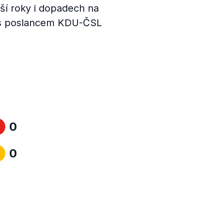
ší roky i dopadech na
r s poslancem KDU-ČSL
0
0