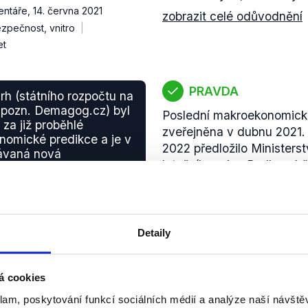
entáře
,
14. června 2021
zobrazit celé odůvodnění
zpečnost, vnitro
et
PRAVDA
rh (státního rozpočtu na
 pozn. Demagog.cz) byl
Poslední makroekonomická
 za již proběhlé
zveřejněna v dubnu 2021.
omické predikce a je v
2022 předložilo Ministerst
kávaná nová
letošního roku. Podle za
nomická predikce.
Ministerstvo financí uveřej
v červenci 2021.
entáře
,
14. června 2021
Státní rozpočet
zobrazit celé odůvodnění
Detaily
PRAVDA
dnocení, sedmiletém
á cookies
í z 30 zemí (NATO,
Podle tiskové zprávy NAT
klam, poskytování funkcí sociálních médií a analýze naší návšt
agog.cz), jsme se