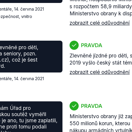
s rozpočtem 58,9 miliardy
entáře
,
14. června 2021
Ministerstvo obrany k disp
zpečnost, vnitro
zobrazit celé odůvodnění
PRAVDA
levněné pro děti,
a seniory, pozn.
Zlevněné jízdné pro děti, 
z), což je šest
2019 vyšlo český stát tém
rd.
zobrazit celé odůvodnění
entáře
,
14. června 2021
PRAVDA
 nám Úřad pro
kou soutěž vyměřil
Ministerstvo obrany již za
 je ano, tu jsme zaplatili,
550 milionů korun, kterou
me proti tomu podali
nákupu armádních vrtulník