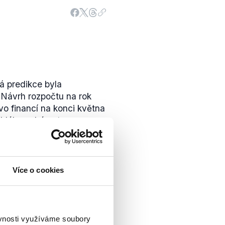
 predikce byla
 Návrh rozpočtu na rok
vo financí na konci května
běhlého schématu
ní další predikci
Více o cookies
O narostly výdaje na
ěvnosti využíváme soubory