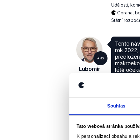
Události, kom
Obrana, be
Státní rozpoč
Tento náv
rok 2022,
předložen
ANO
makroekon
Lubomír
létě oče
Metnar
makroeko
Události, kom
Ekonomika
Souhlas
V tom ho
Tato webová stránka použív
hodnocen
K personalizaci obsahu a re
pozn. Dem