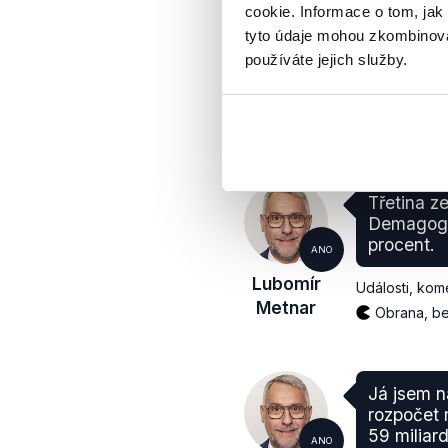
ANO
cookie. Informace o tom, jak
umístili z
Lubomír
tyto údaje mohou zkombinovat
rozpočtu
Metnar
místě.
používáte jejich služby.
Události, kom
Obrana, be
Třetina z
Demagog.
procent.
ANO
Lubomír
Události, kom
Metnar
Obrana, be
Já jsem n
rozpočet 
59 miliar
ANO