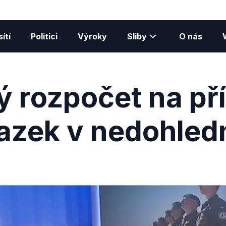
ítí
Politici
Výroky
Sliby
O nás
 rozpočet na příš
azek v nedohled