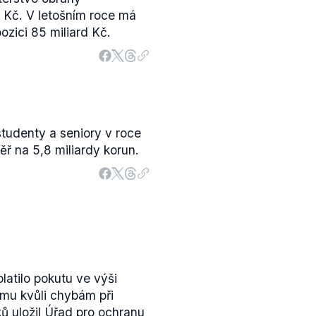
 Kč. V letošním roce má
ozici 85 miliard Kč.
studenty a seniory v roce
ěř na 5,8 miliardy korun.
platilo pokutu ve výši
 mu kvůli chybám při
ů uložil Úřad pro ochranu