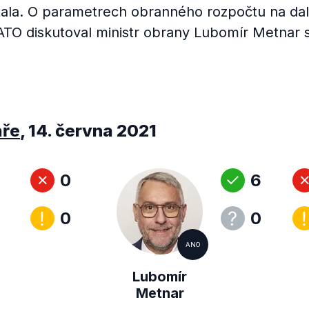
ala. O parametrech obranného rozpočtu na dal
ATO diskutoval ministr obrany Lubomír Metna
áře
,
14. června 2021
0
6
0
0
ANO
Lubomír
Metnar