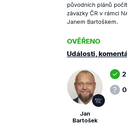
původních plánů počít
závazky ČR v rámci N
Janem Bartoškem.
OVĚŘENO
Události, koment
2
0
KDU-
ČSL
Jan
Bartošek