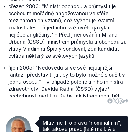
březen 2003
:
"Ministr obchodu a průmyslu je
osobou mimořádně angažovanou ve sféře
mezinárodních vztahů, což vyžaduje kvalitní
znalost alespoň jednoho světového jazyka,
nejlépe angličtiny."
- Před jmenováním Milana
Urbana (ČSSD) ministrem průmyslu a obchodu za
vlády Vladimíra Špidly sondoval, zda kandidát
ovládá některý ze světových jazyků.
říjen 2005
:
"Nedovedu si ve své nejbujnější
fantazii představit, jak by to bylo možné sloučit v
jednu osobu."
- V případě potenciálního ministra
zdravotnictví Davida Ratha (ČSSD) vyjádřil
pochybnosti nad tím, že by ministrem mohl být
zároveň šéf České lékařské komory.
prosinec 2006
:
"Schwarzenberg je spojen s ČR
pouze menší částí svého života i majetku a s
Mluvíme-li o právu "nominálním",
normálním životem lidí přišel do styku pouze
tak takové právo jistě mají. Ale