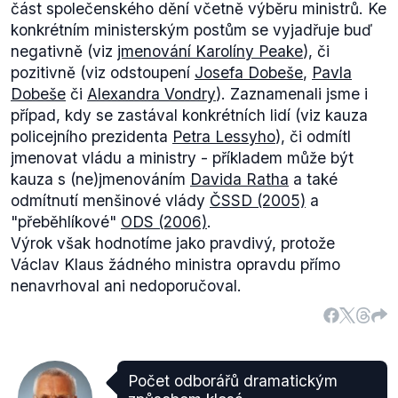
část společenského dění včetně výběru ministrů. Ke
konkrétním ministerským postům se vyjadřuje buď
negativně (viz
jmenování Karolíny Peake
), či
pozitivně (viz odstoupení
Josefa Dobeše
,
Pavla
Dobeše
či
Alexandra Vondry
). Zaznamenali jsme i
případ, kdy se zastával konkrétních lidí (viz kauza
policejního prezidenta
Petra Lessyho
), či odmítl
jmenovat vládu a ministry - příkladem může být
kauza s (ne)jmenováním
Davida Ratha
a také
odmítnutí menšinové vlády
ČSSD (2005)
a
"přeběhlíkové"
ODS (2006)
.
Výrok však hodnotíme jako pravdivý, protože
Václav Klaus žádného ministra opravdu přímo
nenavrhoval ani nedoporučoval.
Počet odborářů dramatickým