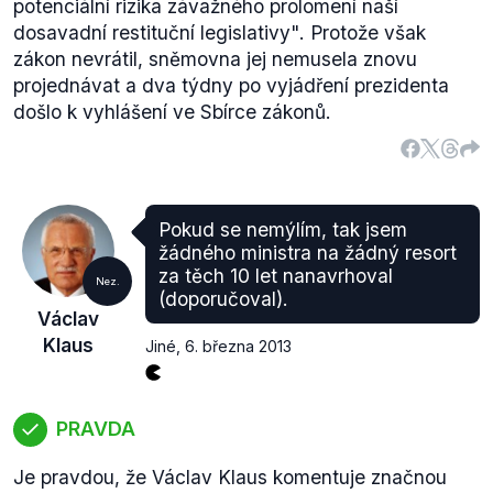
potenciální rizika závažného prolomení naší
dosavadní restituční legislativy"
. Protože však
zákon nevrátil, sněmovna jej nemusela znovu
projednávat a dva týdny po vyjádření prezidenta
došlo k vyhlášení ve Sbírce zákonů.
Pokud se nemýlím, tak jsem
žádného ministra na žádný resort
za těch 10 let nanavrhoval
Nez.
(doporučoval).
Václav
Klaus
Jiné
,
6. března 2013
PRAVDA
Je pravdou, že Václav Klaus komentuje značnou