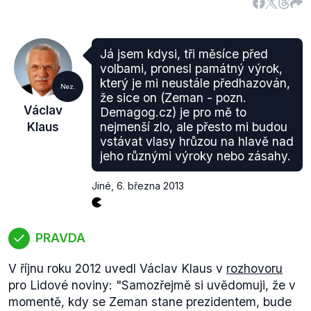
Já jsem kdysi, tři měsíce před
volbami, pronesl památný výrok,
který je mi neustále předhazován,
Nez.
že sice on (Zeman - pozn.
Václav
Demagog.cz) je pro mě to
Klaus
nejmenší zlo, ale přesto mi budou
vstávat vlasy hrůzou na hlavě nad
jeho různými výroky nebo zásahy.
Jiné
,
6. března 2013
PRAVDA
V říjnu roku 2012 uvedl Václav Klaus v
rozhovoru
pro Lidové noviny:
"Samozřejmě si uvědomuji, že v
momentě, kdy se Zeman stane prezidentem, bude