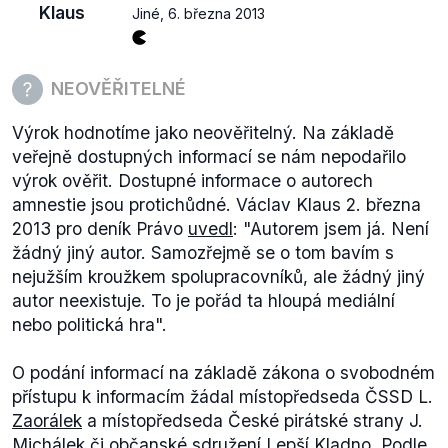
Klaus
Jiné
,
6. března 2013
NEOVĚŘITELNÉ
Výrok hodnotíme jako neověřitelný. Na základě
veřejně dostupných informací se nám nepodařilo
výrok ověřit. Dostupné informace o autorech
amnestie jsou protichůdné. Václav Klaus 2. března
2013 pro deník Právo
uvedl
:
"Autorem jsem já. Není
žádný jiný autor. Samozřejmě se o tom bavím s
nejužším kroužkem spolupracovníků, ale žádný jiný
autor neexistuje. To je pořád ta hloupá mediální
nebo politická hra".
O podání informací na základě zákona o svobodném
přístupu k informacím žádal místopředseda ČSSD L.
Zaorálek
a místopředseda České pirátské strany J.
Michálek či občanské sdružení Lepší Kladno. Podle