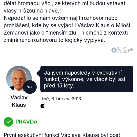
dělat hromadu věcí, ze kterých mi budou vstávat
vlasy hrůzou na hlavě."
Nepodařilo se nám ovšem najít rozhovor nebo
prohlášení, kde by se vyjádřil Václav Klaus o Miloši
Zemanovi jako o "menším zlu", nicméně z kontextu
zmíněného rozhovoru to logicky vyplývá.
Já jsem naposledy v exekutivní
funkci, výkonné, ve vládě byl asi
před 15 lety.
Nez.
Václav
Jiné
,
6. března 2013
Klaus
PRAVDA
První
exekutivní funkcí
Václava Klause byl post