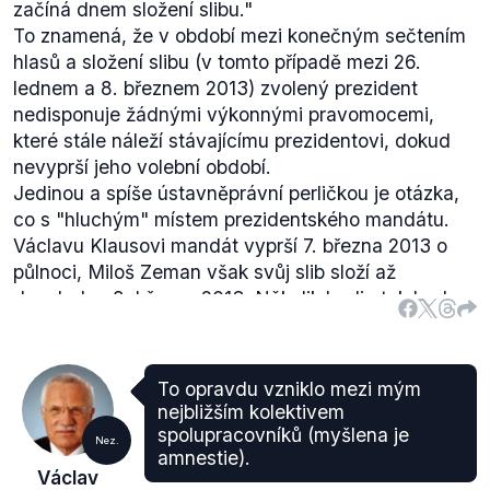
začíná dnem složení slibu.
"
To znamená, že v období mezi konečným sečtením
hlasů a složení slibu (v tomto případě mezi 26.
lednem a 8. březnem 2013) zvolený prezident
nedisponuje žádnými výkonnými pravomocemi,
které stále náleží stávajícímu prezidentovi, dokud
nevyprší jeho volební období.
Jedinou a spíše ústavněprávní perličkou je otázka,
co s "hluchým" místem prezidentského mandátu.
Václavu Klausovi mandát vyprší 7. března 2013 o
půlnoci, Miloš Zeman však svůj slib složí až
dopoledne 8. března 2013. Několik hodin tak bude
Česká republika bez hlavy státu, což by se však
pochopitelně nemělo nijak projevit na výkonu moci
ve státě.
To opravdu vzniklo mezi mým
Ústava ČR pamatuje i na situaci, kdy by republika
nejbližším kolektivem
byla bez hlavy státu celé měsíce, ba i roky (viz Čl.
spolupracovníků (myšlena je
Nez.
66).
amnestie).
Václav