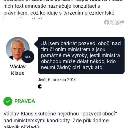
nich text amnestie naznačuje konzultaci s
právníkem, což koliduje s tvrzením prezidentské
kanceláře a V. Klause.
Pro neuspokojivou odpověď prezidentské kanceláře
a nemožnost se vůči ní odvolat J.
Michálek
podal
správnou
žalobu
(pdf.) na V. Klause. Podle
Já jsem párkrát pozvedl obočí nad
dostupných informací žalobu
zvažuje
i občanské
tím či oním ministrem a jsou
sdružení
Lepší Kladno a L. Zaorálek.
památné mé výroky, jestli ministra
Nez.
obchodu může dělat někdo, kdo
Václav
neumí žádný cizí jazyk atd.
Klaus
Jiné
,
6. března 2013
PRAVDA
Václav Klaus skutečně nejednou "pozvedl obočí"
nad ministerskými kandidáty. Zde přikládáme
několik příkladů: