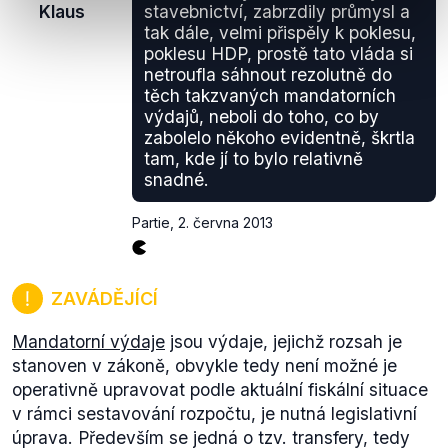
Klaus
stavebnictví, zabrzdily průmysl a
tak dále, velmi přispěly k poklesu,
poklesu HDP, prostě tato vláda si
netroufla sáhnout rezolutně do
těch takzvaných mandatorních
výdajů, neboli do toho, co by
zabolelo někoho evidentně, škrtla
tam, kde jí to bylo relativně
snadné.
Partie
,
2. června 2013
ZAVÁDĚJÍCÍ
Mandatorní výdaje
jsou výdaje, jejichž rozsah je
stanoven v zákoně, obvykle tedy není možné je
operativně upravovat podle aktuální fiskální situace
v rámci sestavování rozpočtu, je nutná legislativní
úprava. Především se jedná o tzv. transfery, tedy