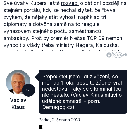
z citovaných zdrojů vyplývá, že vláda škrtala jak v
Své úvahy Kubera ještě
rozvedl
o pět dní později na
investicích, tak v mandatorních výdajích. Je
stejném portálu, kdy se nechal slyšet, že
"b
ývá
otázkou, nakolik jsou výše zmíněné škrty v oblasti
zvykem, že nějaký stát vyhostí například tři
mandatorních výdajů "rezolutní", nicméně reálně
diplomaty a dotyčná země na to reaguje
vláda škrtala i v této oblasti, tedy tam, kde by to
vyhazovem stejného počtu zaměstnanců
podle Klause snadné být nemělo.
ambasády. Proč by premiér Nečas TOP 09 nemohl
vyhodit z vlády třeba ministry Hegera, Kalouska,
nebo tu družinářku Hanákovou."
O slovní přestřelce
informovala i některá média, např.
Novinky
.
Co se týče Klausem zmiňovaného výroku ministra
Schwarzenberga, ten v rozhovoru pro deník Právo z
Propouštěl jsem lidi z vězení, co
25. května (jeho přepis naleznete
zde
) na otázku
měli do 1 roku trest, to žádnej vrah
redaktora, zda se kvůli situaci na pražském
nedostává. Taky se s kriminalitou
Nez.
magistrátu necítí jako zrádce, uvedl:
"
To jsou kecy.
nic nestalo. (Václav Klaus mluví o
Václav
udělené amnestii - pozn.
Máme necelý rok k příštím volbám a začíná
Klaus
Demagog.cz)
předvolební boj. Pan premiér je poněkud nervózní,
což v jeho situaci chápu."
Na adresu premiéra pak
Partie
,
2. června 2013
ještě dodal:
"
Když je někdo podělaný, tak já mu
nemohu pomoci. S tím se musí vypořádat sám."