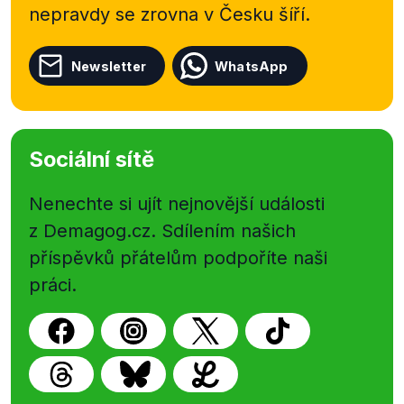
Karlovarský kraj
nepravdy se zrovna v Česku šíří.
118
kraj Vysočina
28
Newsletter
WhatsApp
Královéhradecký kraj
76
Liberecký kraj
88
Sociální sítě
Moravskoslezský kraj
348
Nenechte si ujít nejnovější události
Olomoucký kraj
z Demagog.cz. Sdílením našich
119
příspěvků přátelům podpoříte naši
Pardubický kraj
76
práci.
Plzeňský kraj
113
Středočeský kraj
142
Ústecký kraj