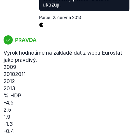
ukazují.
Partie
,
2. června 2013
PRAVDA
Výrok hodnotíme na základě dat z webu
Eurostat
jako pravdivý.
2009
20102011
2012
2013
% HDP
-4.5
2.5
1.9
-1.3
-0.4