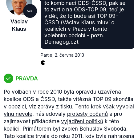
Promítne se i jednorázově do bilance státního
to kombinací ODS-ČSSD, pak se
rozpočtu v roce, kdy zákon byl přijat. Tak se do
to zvrtlo na ODS-TOP 09, teď je
Nez.
letošního rozpočtu promítnou církevní restituce, byť
vidět, že to bude asi TOP 09-
Václav
ČSSD (Václav Klaus mluví o
fakticky v tomto roce nezaplatíme ani korunu.
Klaus
koalicích v Praze v tomto
Faktické platby začnou v roce 2013 a potrvají třicet
volebním období - pozn.
let. Protože suma 59 miliard představuje z účetního
Demagog.cz).
hlediska 1,5 procenta HDP, tak oficiální údaj o
deficitu bude 5 procent. Ale zdůrazňuji, přitom se
Partie
,
2. června 2013
nevyplatí ani koruna."
Výrok bývalého prezidenta Václava Klause
hodnotíme jako pravdivý.
PRAVDA
Po volbách v roce 2010 byla opravdu uzavřena
koalice ODS a ČSSD, takže vítězná TOP 09 skončila
v opozici, viz
zprávy z tisku
. Tento krok však vyvolal
vlnu nevole
, následovaly
protesty občanů
a pro
zajímavost přikládáme
vyjádření politiků
k této
koalici. Primátorem byl zvolen
Bohuslav Svoboda
.
Tato koalice trvala do roku 2011, kdy byla nahrazena