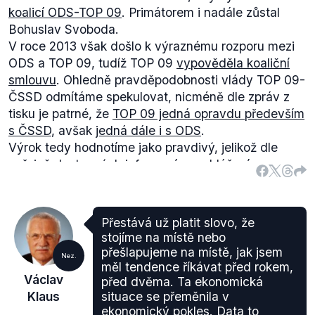
koalicí ODS-TOP 09
. Primátorem i nadále zůstal
Bohuslav Svoboda.
V roce 2013 však došlo k výraznému rozporu mezi
ODS a TOP 09, tudíž TOP 09
vypověděla koaliční
smlouvu
. Ohledně pravděpodobnosti vlády TOP 09-
ČSSD odmítáme spekulovat, nicméně dle zpráv z
tisku je patrné, že
TOP 09 jedná opravdu především
s ČSSD
, avšak
jedná dále i s ODS
.
Výrok tedy hodnotíme jako pravdivý, jelikož dle
veřejně dostupných informací a prohlášení
zainteresovaných politiků se jeví menšinová TOP 09
s podporou ČSSD jako nejpravděpodobnější scénář.
Přestává už platit slovo, že
stojíme na místě nebo
přešlapujeme na místě, jak jsem
Nez.
měl tendence říkávat před rokem,
Václav
před dvěma. Ta ekonomická
Klaus
situace se přeměnila v
ekonomický pokles. Data to