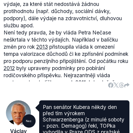
výdaje, za které stát nedostává žádnou
protihodnotu (např. důchody, sociální dávky,
podpory), dále výdaje na zdravotnictví, dluhovou
službu apod.
Není tedy pravda, že by vláda Petra Nečase
neškrtala v těchto výdajích. Například v balíčku
změn pro rok
2013
přistoupila vláda k omezení
tempa valorizace důchodů či ke zpřísnění podmínek
pro podporu penzijního připojištění. Od počátku roku
2012
byly upraveny podmínky pro pobírání
rodičovského příspěvku. Nejrazantněji vláda
postupovala v balíčku pro rok
2011
, kdy plošně
omezila výdaje jednotlivých rezortů včetně
mzdových nákladů, snížila podporu stavebního
spoření, zpřísnila podmínky pro výplatu porodného,
Pan senátor Kubera někdy den
rodičovského příspěvku i podpory v
před tím výrokem
nezaměstnanosti.
Schwarzenberga (z minulé soboty
Nez.
Přesto však, jak je patrné například z grafů a tabulek
- pozn. Demagog) řekl, TOPka
Václav
vyhodila v Praze ODS z pražské
v
důvodové zprávě
(.doc) k zákonu o státním