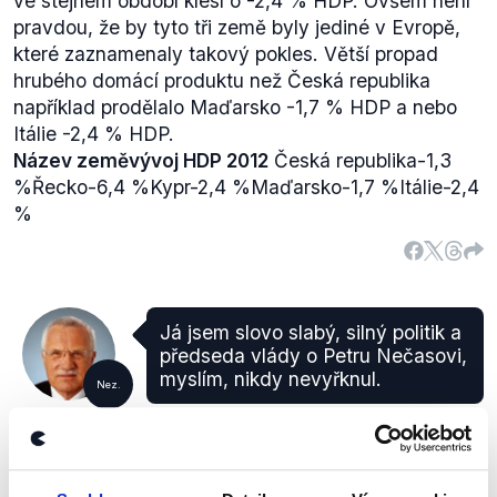
ve stejném období klesl o -2,4 % HDP. Ovšem není
pravdou, že by tyto tři země byly jediné v Evropě,
které zaznamenaly takový pokles. Větší propad
hrubého domácí produktu než Česká republika
například prodělalo Maďarsko -1,7 % HDP a nebo
Itálie -2,4 % HDP.
Název země
vývoj HDP 2012
Česká republika-1,3
%Řecko-6,4 %Kypr-2,4 %Maďarsko-1,7 %Itálie-2,4
%
Já jsem slovo slabý, silný politik a
předseda vlády o Petru Nečasovi,
myslím, nikdy nevyřknul.
Nez.
Václav
Partie
,
2. června 2013
Klaus