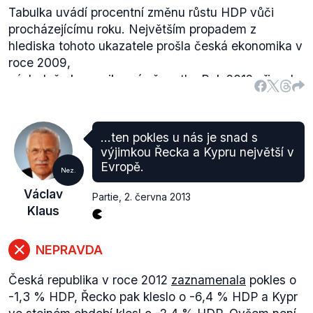
Tabulka uvádí procentní změnu růstu HDP vůči
procházejícímu roku. Největším propadem z
hlediska tohoto ukazatele prošla česká ekonomika v
roce 2009,
následně ekonomika mírně rostla. Rok 2012 přinesl
pokles ve výši 1,3 %. Data pro rok 2013 jsou zatím
odhadem.
Přikládáme interaktivní graf z webu
Idnes
, který
...ten pokles u nás je snad s
mapuje růst HDP po kvartálech.
výjimkou Řecka a Kypru největší v
Evropě.
Nez.
Václav
Partie
,
2. června 2013
Klaus
NEPRAVDA
Česká republika v roce 2012
zaznamenala
pokles o
-1,3 % HDP, Řecko pak kleslo o -6,4 % HDP a Kypr