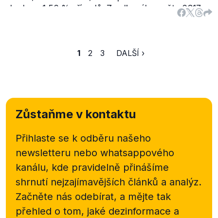
zhruba v 1,56 % případů. Z celkového počtu 6317
amnestovaných osob bylo k 31. 5. 2013 stíháno
1354 tj. 21,4 %. V jednotlivých krajích se pak
kriminalita amnestovaných značně liší. Není tedy
1
2
3
DALŠÍ ›
pravda, že by „
se s kriminalitou nic nestalo“
jak tvrdí
Václav Klaus, k jistému ovlivnění kriminality došlo.
Přikládáme některé statistky Policie ČR:
Skutky spáchané amnestovanými osobami
za leden - květen 2013
Zůstaňme v kontaktu
rozdělení podle krajů
Název kraje
Počet skutků
Přihlaste se k odběru našeho
Hl. město Praha
newsletteru nebo
whatsappového
456
kanálu, kde pravidelně přinášíme
Jihočeský kraj
shrnutí nejzajímavějších článků a analýz.
75
Jihomoravský kraj
Začněte nás odebírat, a mějte tak
232
přehled o tom, jaké dezinformace a