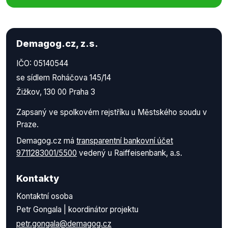
246
Zlínský kraj
91
celkem
Demagog.cz, z.s.
2 208
IČO: 05140544
Skutky spáchané amnestovanými osobami
za leden - květen 2013
se sídlem Roháčova 145/14
rozdělení podle druhu kriminality
Žižkov, 130 00 Praha 3
Druh kriminality
Zapsaný ve spolkovém rejstříku u Městského soudu v
Počet skutků
Praze.
Násilná kriminalita
165
Demagog.cz má
transparentní bankovní účet
Mravnostní kriminalita
9711283001/5500
vedený u Raiffeisenbank, a.s.
6
Majetková kriminalita
Kontakty
1 321
Kontaktní osoba
Ostatní kriminalita
Petr Gongala | koordinátor projektu
535
Zbývající kriminalita
petr.gongala@demagog.cz