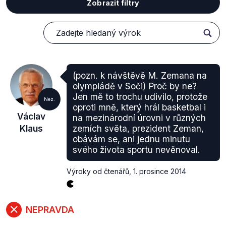
Zobrazit filtry
(pozn. k návštěvě M. Zemana na
olympiádě v Soči) Proč by ne?
Jen mě to trochu udivilo, protože
Nez.
oproti mně, který hrál basketbal i
Václav
na mezinárodní úrovni v různých
Klaus
zemích světa, prezident Zeman,
obávám se, ani jednu minutu
svého života sportu nevěnoval.
Výroky od čtenářů
,
1. prosince 2014
NEPRAVDA