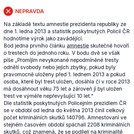
NEPRAVDA
Na základě textu amnestie prezidenta republiky ze
dne 1. ledna 2013 a statistik poskytnutých Policií ČR
hodnotíme výrok jako zavádějící.
Bod jedna prvního článku
amnestie
skutečně hovoří
o trestech do jednoho roku. V bodu dvě se však
píše
„Promíjím nevykonané nepodmíněné tresty
odnětí svobody nebo jejich zbytky, pokud byly
pravomocně uloženy před 1. lednem 2013 a pokud
osoba, které byl trest uložen, dosáhla či v roce 2013
má dosáhnout věku 75 let a zároveň jí byl uložen
trest ve výměře nepřevyšující 10 let."
Dle statistik poskytnutých Policejním prezidiem ČR
se v období od ledna do května 2013 činil celkový
počet kriminálních skutků 140796. Amnestovaní ve
stejném časovém období spáchali 2208 kriminálních
skutků, což znamená, že se podíleli na kriminalitě