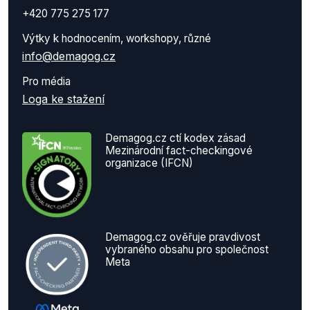
132
+420 775 275 177
Hospodářská kriminalita
Výtky k hodnocením, workshopy, různé
49
info@demagog.cz
celkem
2 208
Pro média
Loga ke stažení
Demagog.cz ctí kodex zásad
Mezinárodní fact-checkingové
organizace (IFCN)
Demagog.cz ověřuje pravdivost
vybraného obsahu pro společnost
Meta