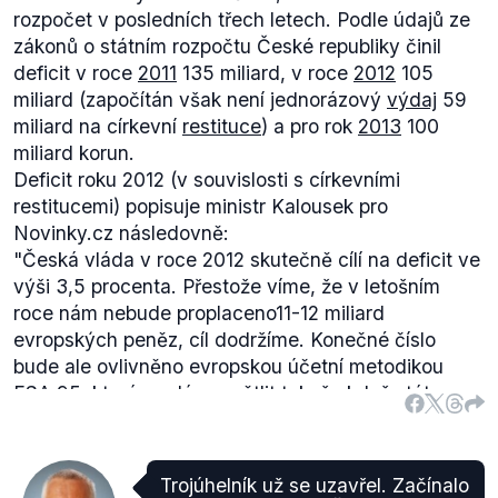
rozpočet v posledních třech letech. Podle údajů ze
zákonů o státním rozpočtu České republiky činil
deficit v roce
2011
135 miliard, v roce
2012
105
miliard (započítán však není jednorázový
výdaj
59
miliard na církevní
restituce
) a pro rok
2013
100
miliard korun.
Deficit roku 2012 (v souvislosti s církevními
restitucemi) popisuje ministr Kalousek pro
Novinky.cz následovně:
"
Česká vláda v roce 2012 skutečně cílí na deficit ve
výši 3,5 procenta. Přestože víme, že v letošním
roce nám nebude proplaceno11-12 miliard
evropských peněz, cíl dodržíme. Konečné číslo
bude ale ovlivněno evropskou účetní metodikou
ESA 95, která se dá vysvětlit tak, že když stát
uzavře nějaký závazek, přijme zákon, tak suma,
kterou obsahuje, pokud je konečná, je z účetního
hlediska vnímána jako jednorázová operace.
Trojúhelník už se uzavřel. Začínalo