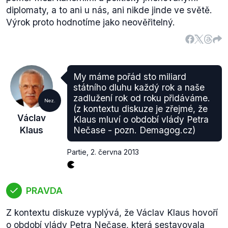
diplomaty, a to ani u nás, ani nikde jinde ve světě.
Výrok proto hodnotíme jako neověřitelný.
My máme pořád sto miliard
státního dluhu každý rok a naše
zadlužení rok od roku přidáváme.
Nez.
(z kontextu diskuze je zřejmé, že
Václav
Klaus mluví o období vlády Petra
Klaus
Nečase - pozn. Demagog.cz)
Partie
,
2. června 2013
PRAVDA
Z kontextu diskuze vyplývá, že Václav Klaus hovoří
o období vlády Petra Nečase, která sestavovala