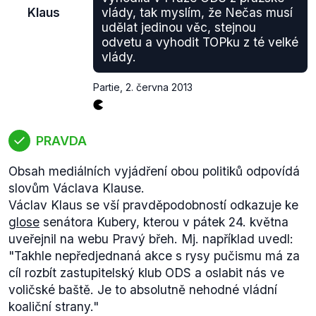
Klaus
vlády, tak myslím, že Nečas musí
rozpočtu pro rok 2013 (strana 24), objem
udělat jedinou věc, stejnou
mandatorních výdajů stále stoupá, a to jak v
odvetu a vyhodit TOPku z té velké
absolutní výši, tak i v poměru k celkovým výdajům
vlády.
(tabulka 11, graf 5) či HDP (tabulka 12).
Klesají naopak výdaje na investice. Například Státní
Partie
,
2. června 2013
fond dopravní infrastruktury, prostřednictvím
kterého je financována výstavba a údržba silnic,
železnic či vodní infrastruktury, měl pro rok 2012
PRAVDA
rozpočtováno
58 miliard (proti 61 miliardám v roce
2011). V rozpočtu na rok 2013 je částka mírně
Obsah mediálních vyjádření obou politiků odpovídá
navýšena na 58,5 miliardy, pro další roky se počítá
slovům Václava Klause.
s výdaji přibližně na stejné úrovni.
Václav Klaus se vší pravděpodobností odkazuje ke
Jak však
uvedl
ředitel fondu na tiskové konferenci v
glose
senátora Kubery, kterou v pátek 24. května
březnu 2013 ve zprávě o financování za rok 2012,
uveřejnil na webu Pravý břeh. Mj. například uvedl:
výplaty prostředků se zpožďují, protože jednotlivé
"Takhle nepředjednaná akce s rysy pučismu má za
projekty nedokáží dostatečně rychle čerpat
cíl rozbít zastupitelský klub ODS a oslabit nás ve
přislíbené prostředky.
voličské baště. Je to absolutně nehodné vládní
Výše uvedené shrnujeme do hodnocení 'zavádějící',
koaliční strany."