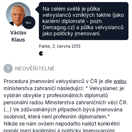
se nám nepodařilo potvrdit, ani vyvrátit.
Na celém světě je půlka
velvyslanců vzniklých takhle (jako
Z těchto důvodů musíme výrok Václava Klause
kariérní diplomaté - pozn.
Nez.
hodnotit jako nepravdivý.
Demagog.cz) a půlka velvyslanců
Václav
jako politicky jmenovaní.
Foto:
iDNES
,
Lidovky
Klaus
Partie
,
2. června 2013
NEOVĚŘITELNÉ
Procedura jmenování velvyslanců v ČR je dle
webu
ministerstva zahraničí následující: "
Velvyslanec je
vybírán obvykle z profesionálních diplomatů
personální radou Ministerstva zahraničních věcí ČR.
(...) Ve zdůvodněných případech bývá jmenována
osobnost, která není profesním diplomatem."
Nikde se nám ovšem nepodařilo nalézt konkrétní
poměr mezi kariérními a politicky jmenovanými