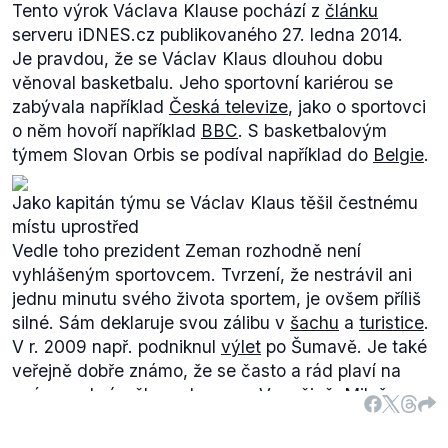
Tento výrok Václava Klause pochází z
článku
serveru iDNES.cz publikovaného 27. ledna 2014.
Je pravdou, že se Václav Klaus dlouhou dobu
věnoval basketbalu. Jeho sportovní kariérou se
zabývala například
Česká televize
, jako o sportovci
o něm hovoří například
BBC
. S basketbalovým
týmem Slovan Orbis se podíval například do
Belgie
.
Jako kapitán týmu se Václav Klaus těšil čestnému
místu uprostřed
Vedle toho prezident Zeman rozhodně není
vyhlášeným sportovcem. Tvrzení, že nestrávil ani
jednu minutu svého života sportem, je ovšem příliš
silné. Sám deklaruje svou zálibu v
šachu
a
turistice
.
V r. 2009 např. podniknul
výlet
po Šumavě. Je také
veřejně dobře známo, že se často a rád plaví na
svém osobním člunu doma na Vysočině. Miloš
Zeman pravděpodobně také musel v mládí
absolvovat hodiny tělocviku, avšak tuto informaci