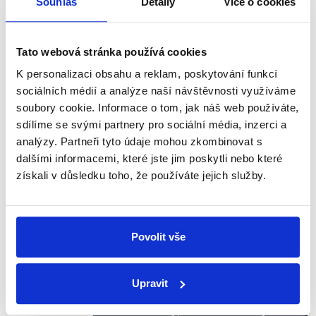
Souhlas
Detaily
Více o cookies
PRAVDA
Skutečně se nám nepodařilo dohledat, že by Václav
Tato webová stránka používá cookies
Klaus na veřejnosti označil Petra Nečase jako
slabého politika. Vládu jako takovou však označoval
K personalizaci obsahu a reklam, poskytování funkcí
za slabou opakovaně, například již v
prosinci 2011
,
sociálních médií a analýze naší návštěvnosti využíváme
nebo po skončení svého mandátu při přednášce
na
soubory cookie. Informace o tom, jak náš web používáte,
VŠE
, kde vládu označil jako
bezzubou a rozpačitou
,
sdílíme se svými partnery pro sociální média, inzerci a
vládní koalici jako
slabou a křehkou
.
analýzy. Partneři tyto údaje mohou zkombinovat s
Petra Nečase však jako slabého lídra označil
dalšími informacemi, které jste jim poskytli nebo které
například prezidentův poradce Jiří
Payne
.
získali v důsledku toho, že používáte jejich služby.
Povolit vše
Škrtlo se to, co bylo pro vládu
snadnější, to znamená, škrtly se
vládní investice nejrůznějšího
Upravit
Nez.
druhu, škrtly se investice do
Václav
infrastruktury, které zabrzdily