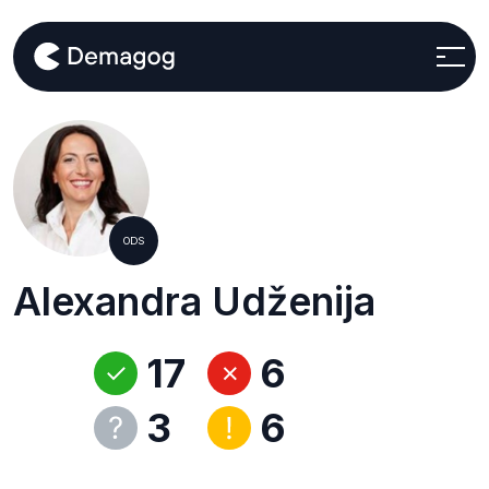
ODS
Alexandra Udženija
17
6
3
6