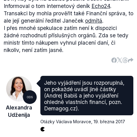
Informoval o tom internetový deník
Echo24
.
58,282 milionu (13,338 milionu za roky 2014, 2015 a
Transakci by mohla prověřit také Finanční správa, to
2016 plus 11,268 milionu za rok 2013).
ale její generální ředitel Janeček
odmítá
.
Pokud máme cíleně v souvislosti s Babišem hledat
I přes mnohé spekulace zatím není k dispozici
částku kolem 300 milionů, objevíme informaci, že
žádné rozhodnutí příslušných orgánů. Zda se tedy
podle slov ministra financí na daních od roku 1993
ministr tímto nákupem vyhnul placení daní, či
naopak 310 milionů Kč
zaplatil
.
132 milionů korun je
nikoliv, není zatím jasné.
potom částka, kterou dle
Hlídacípes.org
nezaplatil a
zaplatit měl, když „
nadceněné
“ akcie své
společnosti Profrost prodal své druhé společnosti
Agrofert. To však nekoresponduje s výrokem
místopředsedkyně ODS, který tak zůstává
Jeho vyjádření jsou rozporuplná,
nepravdivý. Dodejme, že se jedná o spekulaci. Zda
on pokaždé uvádí jiné částky
Babiš měl tyto daně platit, nemůžeme hodnotit my.
(Andrej Babiš a jeho vyjádření
ODS
ohledně vlastních financí, pozn.
Alexandra
Demagog.cz).
Udženija
Otázky Václava Moravce
,
19. března 2017