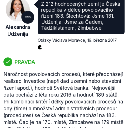
vizte např. hlasování Vojtěcha Filipa, předsedy
Z 212 hodnocených zemí je Česká
KSČM).
republika v délce povolovacího
řízení 183. Šlechtová: Jsme 131.
ODS
Udženija: Jsme za Čadem,
Alexandra
Tádžikistánem, Zimbabwe.
Udženija
Otázky Václava Moravce
,
19. března 2017
PRAVDA
Náročnost povolovacích procesů, které předcházejí
realizaci investice (například územní nebo stavební
řízení apod.), hodnotí
Světová banka
. Nejnovější
data pochází z léta roku 2016 a hodnotí 189 států.
Při kombinaci kritérií délky povolovacích procesů na
dny (time) a množství administrativních procedur
(procedures) se Česká republika nachází na 183.
místě. Čad je na 170. místě, Zimbabwe na 179 místě