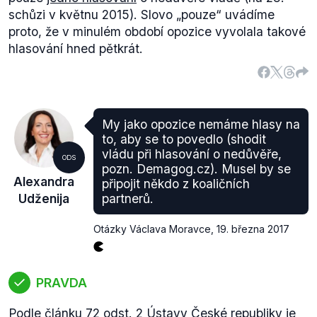
schůzi v květnu 2015). Slovo „
pouze
“ uvádíme
proto, že v minulém období opozice vyvolala takové
hlasování hned pětkrát.
My jako opozice nemáme hlasy na
to, aby se to povedlo (shodit
vládu při hlasování o nedůvěře,
ODS
pozn. Demagog.cz). Musel by se
Alexandra
připojit někdo z koaličních
Udženija
partnerů.
Otázky Václava Moravce
,
19. března 2017
PRAVDA
Podle článku 72 odst. 2
Ústavy České republiky
je