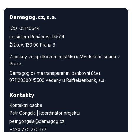
Demagog.cz, z.s.
IČO: 05140544
se sídlem Roháčova 145/14
Žižkov, 130 00 Praha 3
Zapsaný ve spolkovém rejstříku u Městského soudu v
Praze.
Demagog.cz má
transparentní bankovní účet
9711283001/5500
vedený u Raiffeisenbank, a.s.
Kontakty
Kontaktní osoba
Petr Gongala | koordinátor projektu
petr.gongala@demagog.cz
+420 775 275 177