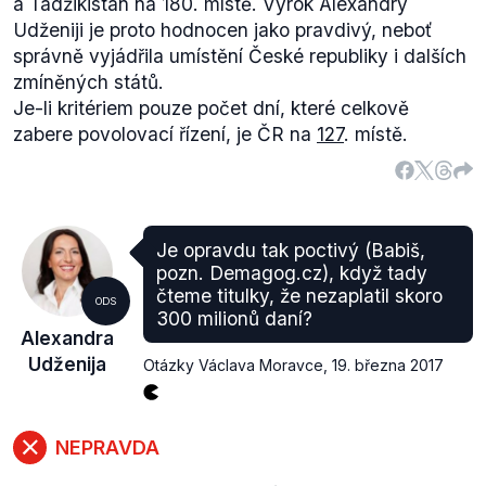
a Tádžikistán na 180. místě. Výrok Alexandry
Udženiji je proto hodnocen jako pravdivý, neboť
správně vyjádřila umístění České republiky i dalších
zmíněných států.
Je-li kritériem pouze počet dní, které celkově
zabere povolovací řízení, je ČR na
127
. místě.
Je opravdu tak poctivý (Babiš,
pozn. Demagog.cz), když tady
čteme titulky, že nezaplatil skoro
ODS
300 milionů daní?
Alexandra
Udženija
Otázky Václava Moravce
,
19. března 2017
NEPRAVDA