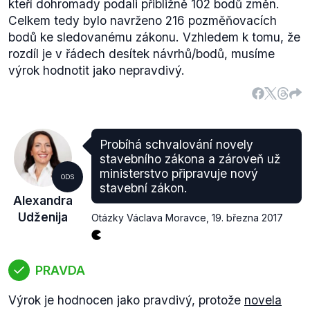
kteří dohromady podali přibližně 102 bodů změn.
Celkem tedy bylo navrženo 216 pozměňovacích
bodů ke sledovanému zákonu. Vzhledem k tomu, že
rozdíl je v řádech desítek návrhů/bodů, musíme
výrok hodnotit jako nepravdivý.
Probíhá schvalování novely
stavebního zákona a zároveň už
ministerstvo připravuje nový
ODS
stavební zákon.
Alexandra
Udženija
Otázky Václava Moravce
,
19. března 2017
PRAVDA
Výrok je hodnocen jako pravdivý, protože
novela