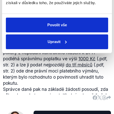
dříve uváděným částkám a liší se i od majetkových
získali v důsledku toho, že používáte jejich služby.
ale pouze údaje týkající se žádosti o prominutí
přiznání pro Poslaneckou sněmovnu. Nesrovnalosti
pokuty a poplatků. Tyto skutečnosti popisuje
Babiš
označuje
za bagatelní chybu účetní.
místopředsedkyně ODS korektně: podnikatel může
podat žádost o prominutí pokuty z nepodání
Povolit vše
kontrolního hlášení k DPH a podání této žádosti
podléhá správnímu poplatku ve výši 1000 Kč.
Informace lze nalézt v
Pokynu Generálního
Upravit
finančního ředitelství D-29
. Žádost o prominutí
pokuty z nepodání kontrolního hlášení k DPH
podléhá správnímu poplatku ve výši
1000 Kč
(.pdf,
str. 2) a lze ji podat nejpozději
do tří měsíců
(.pdf,
str. 2) ode dne právní moci platebního výměru,
kterým bylo rozhodnuto o povinnosti uhradit tuto
pokutu.
Správce daně pak na základě žádosti posoudí, zda
vůbec lze pokutu prominout. Kladná odpověď však
sama o sobě neznamená, že pokuta bude skutečně
prominuta. Následně se totiž posuzuje rozsah
prominutí.