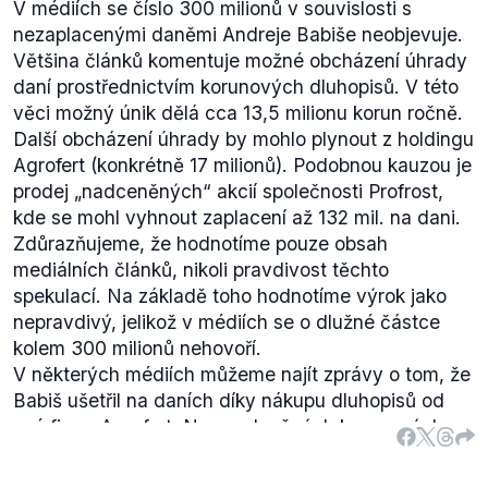
V médiích se číslo 300 milionů v souvislosti s
nezaplacenými daněmi Andreje Babiše neobjevuje.
Většina článků komentuje možné obcházení úhrady
daní prostřednictvím korunových dluhopisů. V této
věci možný únik dělá cca 13,5 milionu korun ročně.
Další obcházení úhrady by mohlo plynout z holdingu
Agrofert (konkrétně 17 milionů). Podobnou kauzou je
prodej „
nadceněných
“ akcií společnosti Profrost,
kde se mohl vyhnout zaplacení až 132 mil. na dani.
Zdůrazňujeme, že hodnotíme pouze obsah
mediálních článků, nikoli pravdivost těchto
spekulací. Na základě toho hodnotíme výrok jako
nepravdivý, jelikož v médiích se o dlužné částce
kolem 300 milionů nehovoří.
V některých médiích můžeme najít zprávy o tom, že
Babiš ušetřil na daních díky nákupu dluhopisů od
své firmy Agrofert. Na nezdaněných korunových
dluhopisech, které Babiš nakoupil, měl ušetřit až
13,5 milionu korun. Tyto údaje popisují například