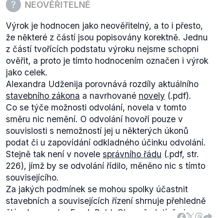
NEOVĚŘITELNÉ
Výrok je hodnocen jako neověřitelný, a to i přesto,
že některé z částí jsou popisovány korektně. Jednu
z částí tvořících podstatu výroku nejsme schopni
ověřit, a proto je tímto hodnocením označen i výrok
jako celek.
Alexandra Udženija porovnává rozdíly aktuálního
stavebního zákona
a navrhované
novely
(.pdf).
Co se týče možnosti odvolání, novela v tomto
směru nic nemění. O odvolání hovoří pouze v
souvislosti s nemožností jej u některých úkonů
podat či u zapovídání odkladného účinku odvolání.
Stejně tak není v novele
správního řádu
(.pdf, str.
226), jímž by se odvolání řídilo, měněno nic s tímto
souvisejícího.
Za jakých podmínek se mohou spolky účastnit
stavebních a souvisejících řízení shrnuje přehledně
článek na webu
Frank Bold
. Obecně platí, že je