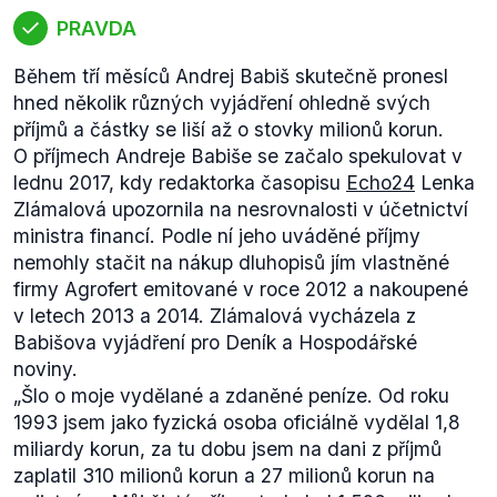
PRAVDA
Během tří měsíců Andrej Babiš skutečně pronesl
hned několik různých vyjádření ohledně svých
příjmů a částky se liší až o stovky milionů korun.
O příjmech Andreje Babiše se začalo spekulovat v
lednu 2017, kdy redaktorka časopisu
Echo24
Lenka
Zlámalová upozornila na nesrovnalosti v účetnictví
ministra financí. Podle ní jeho uváděné příjmy
nemohly stačit na nákup dluhopisů jím vlastněné
firmy Agrofert emitované v roce 2012 a nakoupené
v letech 2013 a 2014. Zlámalová vycházela z
Babišova vyjádření pro Deník a Hospodářské
noviny.
„Šlo o moje vydělané a zdaněné peníze. Od roku
1993 jsem jako fyzická osoba oficiálně vydělal 1,8
miliardy korun, za tu dobu jsem na dani z příjmů
zaplatil 310 milionů korun a 27 milionů korun na