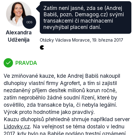
deníky
Echo24
nebo
iDNES
.
Zatím není jasné, zda se (Andrej
Ministr financí nakoupil v roce 2013 korunové
Babiš, pozn. Demagog.cz) svými
dluhopisy
Agrofertu v hodnotě 1,252 miliardy Kč,
transakcemi či machinacemi
ODS
rok nato další část za 230 milionů Kč – celkově tedy
nevyhýbal placení daní.
Alexandra
za 1,482 miliardy korun. S úrokem 6 % mu dluhopisy
Udženija
Otázky Václava Moravce
,
19. března 2017
vynáší 88,92 milionů korun ročně a pokud by ministr
nevyužil daňové optimalizace a zdanil by tuto
částku patnácti procenty, stát by získal 13,338
milionů korun.
PRAVDA
Částka, kterou by Andrej Babiš musel ročně
Ve zmiňované kauze, kde Andrej Babiš nakoupil
doplatit, činí 13 milionů Kč, neboť by výnos v
dluhopisy vlastní firmy Agrofert, a tím si zajistil
hodnotě 90 milionů Kč musel zdanit
sazbou
daně z
nezdaněný příjem desítek milionů korun ročně,
přijmu fyzických osob, tedy 15 %. Dodejme, že
zatím neproběhlo žádné soudní řízení, které by
akciová společnost Agrofert by pak jako právnická
osvětlilo, zda transakce byla, či nebyla legální.
osoba danila
sazbou
ve výši 19 %, což by
Výrok proto hodnotíme jako pravdivý.
každoročně činilo 17 milionů Kč.
Kauzu dluhopisů přehledně shrnuje například server
Kdybychom chtěli vědět, o jak vysokou částku na
Lidovky.cz
. Na veřejnost se téma dostalo v lednu
daních by se u ministra Babiše jednalo za celou
2017, kdy bylo na Babiše podáno trestní oznámení.
dobu (tedy 2013–2016), dostali bychom se k číslu