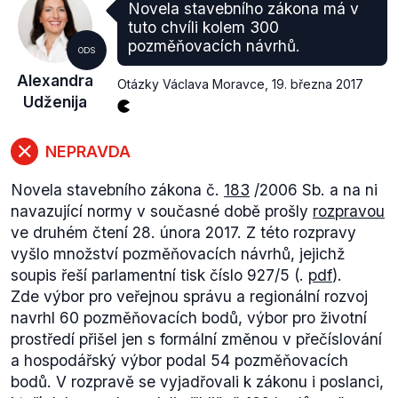
Novela stavebního zákona má v
Pro určení
rozsahu
(.pdf, str. 4) jsou důležitá dvě
tuto chvíli kolem 300
kritéria:
ospravedlnitelný důvod prodlení
a
četnost
pozměňovacích návrhů.
ODS
porušování povinností
při správě daní daňovým
Alexandra
subjektem. Pokutu pak lze prominout až do výše
Otázky Václava Moravce
,
19. března 2017
Udženija
100 %. Ospravedlnitelný důvod posuzuje správce
daně a zároveň procentuálně ohodnocuje, do jaké
výše může být pokuta prominuta.
NEPRAVDA
Novela stavebního zákona č.
183
/2006 Sb. a na ni
navazující normy v současné době prošly
rozpravou
ve druhém čtení 28. února 2017. Z této rozpravy
vyšlo množství pozměňovacích návrhů, jejichž
soupis řeší parlamentní tisk číslo 927/5 (.
pdf
).
Zde výbor pro veřejnou správu a regionální rozvoj
navrhl 60 pozměňovacích bodů, výbor pro životní
prostředí přišel jen s formální změnou v přečíslování
a hospodářský výbor podal 54 pozměňovacích
bodů. V rozpravě se vyjadřovali k zákonu i poslanci,