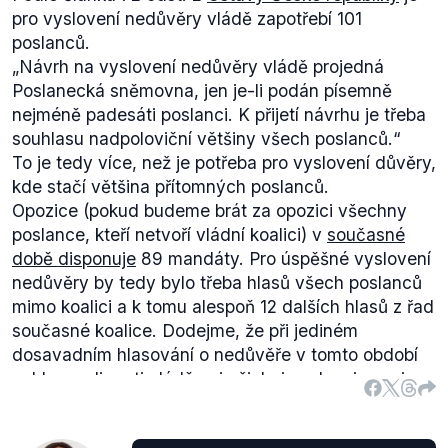
pro vyslovení nedůvěry vládě zapotřebí 101
poslanců.
„
Návrh na vyslovení nedůvěry vládě projedná
Poslanecká sněmovna, jen je-li podán písemně
nejméně padesáti poslanci. K přijetí návrhu je třeba
souhlasu nadpoloviční většiny všech poslanců.
“
To je tedy více, než je potřeba pro vyslovení důvěry,
kde stačí většina přítomných poslanců.
Opozice (pokud budeme brát za opozici všechny
poslance, kteří netvoří vládní koalici) v
současné
době disponuje
89 mandáty. Pro úspěšné vyslovení
nedůvěry by tedy bylo třeba hlasů všech poslanců
mimo koalici a k tomu alespoň 12 dalších hlasů z řad
současné koalice. Dodejme, že při jediném
dosavadním hlasování o nedůvěře v tomto období
nehlasovali proti vládě ani všichni poslanci opozice.
KSČM se např. zdržela, jak je patrné ze
stenoprotokolu z jednání
(hlasuje se po jménech -