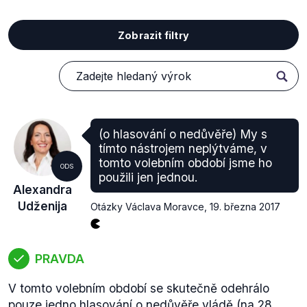
Zobrazit filtry
(o hlasování o nedůvěře) My s
tímto nástrojem neplýtváme, v
tomto volebním období jsme ho
ODS
použili jen jednou.
Alexandra
Udženija
Otázky Václava Moravce
,
19. března 2017
PRAVDA
V tomto volebním období se skutečně odehrálo
pouze
jedno hlasování
o nedůvěře vládě (na 28.