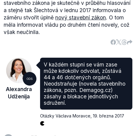
stavebního zákona je skutečně v průběhu hlasování
a stejně tak Šlechtová v lednu 2017 informovala o
záměru stvořit úplně
nový stavební zákon
. O tom
měla informovat vládu po druhém čtení novely, což
však neučinila.
V každém stupni se vám zase
může kdokoliv odvolat, zůstává
44 a 46 dotčených orgánů.
ODS
Neodstraňuje (novela stavebního
Alexandra
zákona, pozn. Demagog.cz)
Udženija
zásahy a blokace jednotlivých
sdružení.
Otázky Václava Moravce
,
19. března 2017