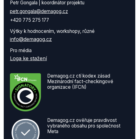
Petr Gongala | koordinátor projektu
petr.gongala@demagog.cz
+420 775 275 177
Výtky k hodnocením, workshopy, různé
info@demagog.cz
Pro média
Loga ke stažení
Demagog.cz ctí kodex zásad
Mezinárodní fact-checkingové
organizace (IFCN)
Demagog.cz ověřuje pravdivost
vybraného obsahu pro společnost
Meta