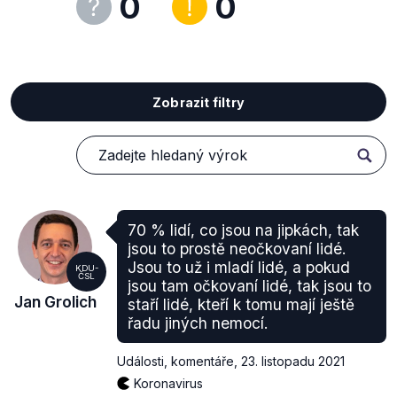
0
0
Zobrazit filtry
70 % lidí, co jsou na jipkách, tak
jsou to prostě neočkovaní lidé.
Jsou to už i mladí lidé, a pokud
KDU-
ČSL
jsou tam očkovaní lidé, tak jsou to
Jan Grolich
staří lidé, kteří k tomu mají ještě
řadu jiných nemocí.
Události, komentáře
,
23. listopadu 2021
Koronavirus