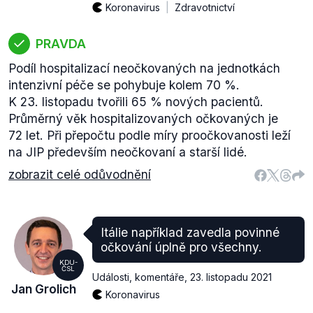
Koronavirus
Zdravotnictví
PRAVDA
Podíl hospitalizací neočkovaných na jednotkách
intenzivní péče se pohybuje kolem 70 %.
K 23. listopadu tvořili 65 % nových pacientů.
Průměrný věk hospitalizovaných očkovaných je
72 let. Při přepočtu podle míry proočkovanosti leží
na JIP především neočkovaní a starší lidé.
zobrazit celé odůvodnění
Itálie například zavedla povinné
očkování úplně pro všechny.
KDU-
ČSL
Události, komentáře
,
23. listopadu 2021
Jan Grolich
Koronavirus