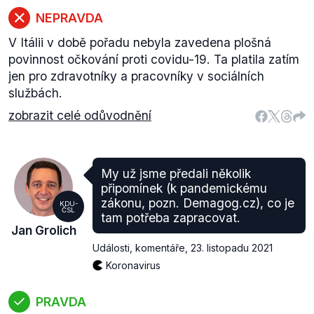
NEPRAVDA
V Itálii v době pořadu nebyla zavedena plošná
povinnost očkování proti covidu-19. Ta platila zatím
jen pro zdravotníky a pracovníky v sociálních
službách.
zobrazit celé odůvodnění
My už jsme předali několik
připomínek (k pandemickému
zákonu, pozn. Demagog.cz), co je
KDU-
ČSL
tam potřeba zapracovat.
Jan Grolich
Události, komentáře
,
23. listopadu 2021
Koronavirus
PRAVDA