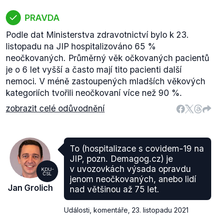
PRAVDA
Podle dat Ministerstva zdravotnictví bylo k 23.
listopadu na JIP hospitalizováno 65 %
neočkovaných. Průměrný věk očkovaných pacientů
je o 6 let vyšší a často mají tito pacienti další
nemoci. V méně zastoupených mladších věkových
kategoriích tvořili neočkovaní více než 90 %.
zobrazit celé odůvodnění
To (hospitalizace s covidem-19 na
JIP, pozn. Demagog.cz) je
v uvozovkách výsada opravdu
KDU-
ČSL
jenom neočkovaných, anebo lidí
Jan Grolich
nad většinou až 75 let.
Události, komentáře
,
23. listopadu 2021