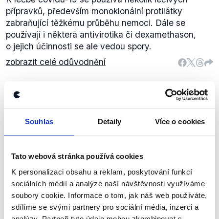
přípravků, především monoklonální protilátky
zabraňující těžkému průběhu nemoci. Dále se
používají i některá antivirotika či dexamethason,
o jejich účinnosti se ale vedou spory.
zobrazit celé odůvodnění
Ještě nikdy jsme tady neřešili to,
že se jakékoliv omezující opatření
Souhlas
Detaily
Více o cookies
bude vydávat jenom na úrovni,
KDU-
ČSL
nebo na území jednoho kraje.
Jan Grolich
Události, komentáře
,
23. listopadu 2021
Tato webová stránka používá cookies
Koronavirus
K personalizaci obsahu a reklam, poskytování funkcí
sociálních médií a analýze naší návštěvnosti využíváme
NEPRAVDA
soubory cookie. Informace o tom, jak náš web používáte,
sdílíme se svými partnery pro sociální média, inzerci a
Některá opatření související s pandemií covidu-19
analýzy. Partneři tyto údaje mohou zkombinovat s