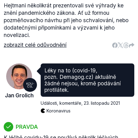
Hejtmani několikrát prezentovali své výhrady ke
znění pandemického zákona. Ať už formou
pozměňovacího návrhu při jeho schvalování, nebo
dodatečnými připomínkami a výzvami k jeho
novelizaci.
zobrazit celé odůvodnění
Léky na to (covid-19,
pozn. Demagog.cz) aktuálně
žádné nejsou, kromě podávání
KDU-
ČSL
protilátek.
Jan Grolich
Události, komentáře
,
23. listopadu 2021
Koronavirus
PRAVDA
K léčbě covidu-19 se používá několik léčivých