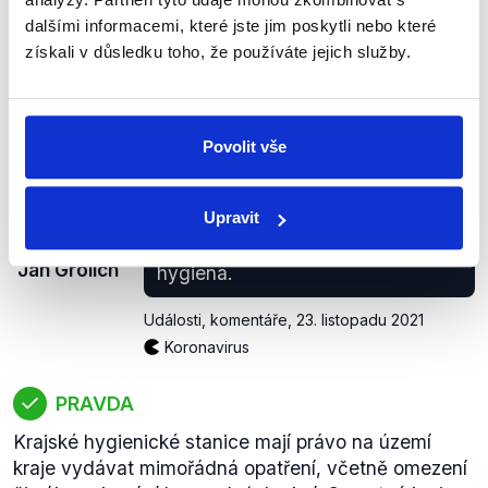
byla již v minulosti vydávána pouze na území
dalšími informacemi, které jste jim poskytli nebo které
jednoho kraje či skupiny krajů, tedy ne na
získali v důsledku toho, že používáte jejich služby.
celorepublikové úrovni.
zobrazit celé odůvodnění
Povolit vše
(...) to (omezení společenských
akcí v krajích, pozn. Demagog.cz)
Upravit
musí samozřejmě projít ještě
KDU-
ČSL
hygienou a musí to vyhlásit
Jan Grolich
hygiena.
Události, komentáře
,
23. listopadu 2021
Koronavirus
PRAVDA
Krajské hygienické stanice mají právo na území
kraje vydávat mimořádná opatření, včetně omezení