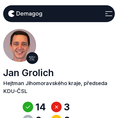
KDU-
ČSL
Jan Grolich
Hejtman Jihomoravského kraje, předseda
KDU-ČSL
14
3