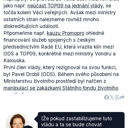
jako např.
neúčast TOP09 na jednání vlády
, se
točila kolem Věcí veřejných. Avšak mezi ministry
ostatních stran nalezneme rovněž mnoho
diskreditujících událostí.
Připomeňme např.
kauzu Promopro
ohledně
financování služeb spojených s českým
předsednictvím Radě EU, která vrazila klín mezi
ODS a TOP09, konkrétně mezi ministry Vondru a
Kalouska.
První člen vlády, který rezignoval na svou funkci,
byl Pavel Drobil (ODS). Během svého působení na
Ministerstvu životního prostředí byl nařčen z
manipulací se zakázkami Státního fondu životního
prostředí
.
Další spor mezi ministry ODS a TOP09
přineslo
odvolání ministra zemědělství Fuksy
. Ten byl
odvolán premiérem pro nedostatek odbornosti.
(Že pokud zastabilizujeme tuto
Ministr Kalousek však uvedl, že pravým důvodem
vládu a ta se bude chovat