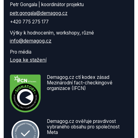
Petr Gongala | koordinátor projektu
petr.gongala@demagog.cz
+420 775 275 177
Výtky k hodnocením, workshopy, různé
info@demagog.cz
Pro média
Loga ke stažení
Demagog.cz ctí kodex zásad
Mezinárodní fact-checkingové
organizace (IFCN)
Demagog.cz ověřuje pravdivost
vybraného obsahu pro společnost
Meta