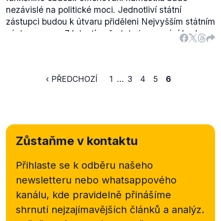
nezávislé na politické moci. Jednotliví státní
zástupci budou k útvaru přiděleni Nejvyšším státním
zástupcem na 7 let s tím, že toto jmenování bude
moci být i opětovné."
První část výroku o stavu ve
fázi věcného záměru tedy hodnotíme jako
pravdivou.
‹ PŘEDCHOZÍ
1
…
3
4
5
6
Zůstaňme v kontaktu
Přihlaste se k odběru našeho
newsletteru nebo
whatsappového
kanálu, kde pravidelně přinášíme
shrnutí nejzajímavějších článků a analýz.