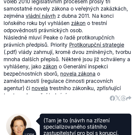
voleb 2010 legislativním procesem prošly tři
samostatné novely zákona o veřejných zakázkách,
zejména
vládní návrh
z dubna 2011. Na konci
loňského roku byl vyhlášen
zákon
o trestní
odpovědnosti právnických osob.
Následně mluví Peake o řadě protikorupčních
právních předpisů. Priority
Protikorupční strategie
(.pdf) vlády zahrnují, kromě dvou zmíněných, tvorbu
mnoha dalších přepisů. Některé jsou již schváleny a
vyhlášeny, jako
zákon
o Generální inspekci
bezpečnostních sborů,
novela zákona
o
zaměstnanosti (regulace činnosti pracovních
agentur) či
novela
trestního zákoníku, zpřísňující
tresty za korupční jednání.
K naplnění cílů většiny prioritních bodů protikorupční
strategie však zatím nedošlo: nejsou ani
projednávány parlamentem. Jde o zákon chránící
(Tam je to (návrh na zřízení
oznamovatele korupce, novelu zákona o obcích, z. o
specializovaného státního
krajích a z. o hl. m. Praze, zavedení testů
zastupitelství pro boj s korupcí,
LIDEM