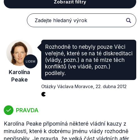
Zobrazit filtry
Rozhodně to nebyly pouze Věci
veřejné, které se na té diskreditaci
(vlády, pozn.) a na té mlze těch
LIDEM
konfliktů (ve vládě, pozn.)
Karolína
podílely.
Peake
Otázky Václava Moravce
,
22. dubna 2012
PRAVDA
Karolína Peake připomíná některé vládní kauzy z
minulosti, které k dobrému jménu vlády rozhodně
nepřispěly. Je pravda, že velká část vládních afér,