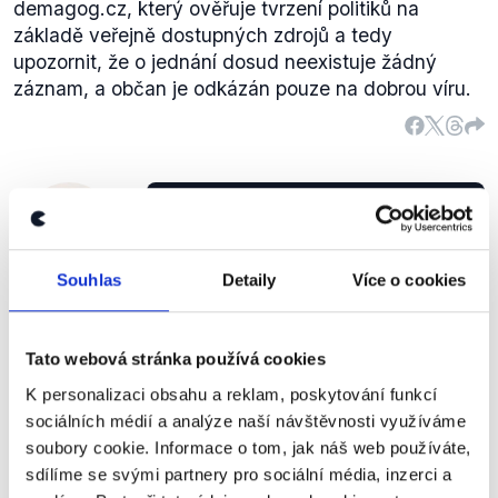
demagog.cz, který ověřuje tvrzení politiků na
základě veřejně dostupných zdrojů a tedy
upozornit, že o jednání dosud neexistuje žádný
záznam, a občan je odkázán pouze na dobrou víru.
(Václav Moravec: Stejně tak jste
říkala v tomto pořadu, od 1. ledna
2013 by mohlo specializované
LIDEM
státní zastupitelství v rámci
Souhlas
Detaily
Více o cookies
Karolína
Nejvyššího státního zastupitelství
Peake
bojovat proti korupci a to stále
ještě není paragrafované znění
Tato webová stránka používá cookies
toho zákona.) Tam je to ve fázi
věcného záměru zákona, (právě
K personalizaci obsahu a reklam, poskytování funkcí
jsme jej probírali minulý týden s
sociálních médií a analýze naší návštěvnosti využíváme
kolegy ministry na vládním výboru
soubory cookie. Informace o tom, jak náš web používáte,
pro boj s korupcí.)
sdílíme se svými partnery pro sociální média, inzerci a