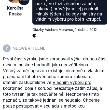
spolehlivosti úředníků, aj. Ani vládní
přehled plnění
pozn.) ve fázi věcného záměru
Karolína
zákona,) právě jsme jej probírali
(.pdf) strategie zatím neuvádí mnoho "splněných"
Peake
minulý týden s kolegy ministry na
legislativních návrhů. Vláda některé tzv.
vládním výboru pro boj s korupcí.
protikorupční právní předpisy již předložila a nyní
čeká na legislativu. V projednávání je například
Otázky Václava Moravce
,
1. dubna 2012
novela
tiskového zákona (zneužívání radničních
publikací).
Vznikla tedy, jak pravdivě tvrdí Peake, řada
NEOVĚŘITELNÉ
předpisů, které se vláda zavázala předložit jako
protikorupční opatření. Zároveň má řada, byť krátká,
První část výroku jsme zpracovali výše, druhou část
již podobu platných zákonů.
ovšem musíme hodnotit jako neověřitelnou.
Věcný záměr opravdu existuje, nicméně o vlastním
projednání tohoto věcného záměru zákona o
státním zastupitelství ve
Vládním výboru pro
koordinaci boje s korupcí
neexistuje zatím zápis, a
toto tvrzení je tak neověřitelné. Nechceme tímto
naznačit, že takové jednání se neudálo. Chceme
pouze postupovat v souladu s metodikou