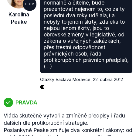
odvolání by stranický boj uvnitř ODS.
normálně a čitelně, bude
LIDEM
Mezi další skandály patří
aféra bývalého ministra
prezentovat nejenom to, co za ty
Karolína
poslední dva roky udělala,) a
Kocourka
(ODS), který rezignoval poté, co vyšlo na
Peake
nebyly to jenom škrty, zdaleka to
povrch, že své ženě při rozvodovém řízení zatajil 16
nejsou jenom škrty, jsou to
mil Kč.
obrovské změny v legislativě, od
Veřejnost nelibě nesla i fakt, že
bývalý ministr
zákona o veřejných zakázkách,
kultury Besser
(TOP09) zatajil některé skutečnosti
přes trestní odpovědnost
ve svém majetkovém přiznání. Ministr Besser
právnických osob, řada
rovněž rezignoval na svou funkci.
protikorupčních právních předpisů,
(...)
Otázky Václava Moravce
,
22. dubna 2012
PRAVDA
Vláda skutečně vytvořila zmíněné předpisy i řadu
dalších dle protikorupční strategie.
Poslankyně Peake zmiňuje dva konkrétní zákony: od