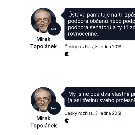
Ústava pamatuje na tři způs
podpora občanů nebo podp
podpora senátorů a ty tři 
Nez.
rovnocenné.
Mirek
Topolánek
Český rozhlas
,
3. ledna 2018
My jsme oba dva vlastně pro
já asi třetinu svého profesní
Nez.
Český rozhlas
,
3. ledna 2018
Mirek
Topolánek