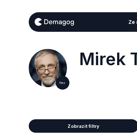
Ze s
Mirek 
Nez.
Zobrazit filtry