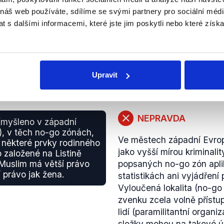
nesouvisí s tím, že je gay.
pro žadatele o azyl. Podl
 náš web používáte, sdílíme se svými partnery pro sociální média
Od 19. března se k rozhov
3.1.3) mají žadatelé o azy
 s dalšími informacemi, které jste jim poskytli nebo které získa
například
Blesk
,
iDNES.cz
pravidel a výše ve státě 
média nicméně přebírala 
nejspíše hovoří o
Evropské
vyvolalo vlnu nesouhlasu 
roce 2017, ten ovšem není
mezi jeho politickými soup
nezmiňuje. Anglicky
dost
Upravit
jak na funkci předsedy stra
kandidátky pro parlamentn
tom, že jeho slova byla vy
strany šéfredaktora Jakub
NEPRAVDA
(myšleno v západní
Slamečky ve své funkci př
, v těch no-go zónách,
Ve městech západní Evropy
Zejména z posledních dvo
am některé prvky rodinného
jako vyšší mírou kriminal
patrné, že Topolánek ned
o založené na Listině
Muslim má větší právo
popsaných no-go zón apli
charakterovým rysem.
 právo jak žena.
statistikách ani vyjádření
Dále se Topolánek vyjadřov
Vyloučená lokalita (no-go
problém. Jako, je pravda, ž
zvenku zcela volně přístu
neměl jako problém
.“
lidí (paramilitantní organ
„
Tak spolu žijou
(Gustav S
složky mohou na takové úz