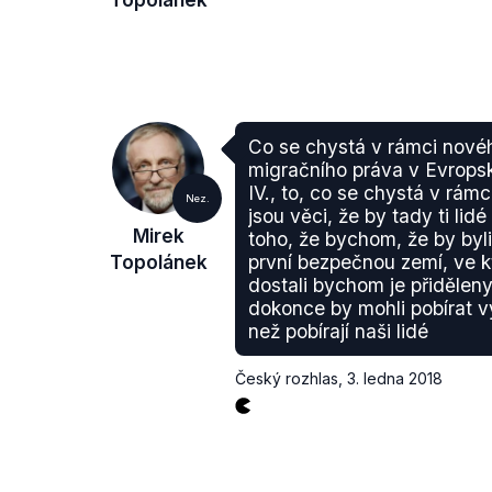
Co se chystá v rámci nové
migračního práva v Evropsk
IV., to, co se chystá v rámci
Nez.
jsou věci, že by tady ti lid
Mirek
toho, že bychom, že by byl
Topolánek
první bezpečnou zemí, ve kt
dostali bychom je přiděleny
dokonce by mohli pobírat vy
než pobírají naši lidé
Český rozhlas
,
3. ledna 2018