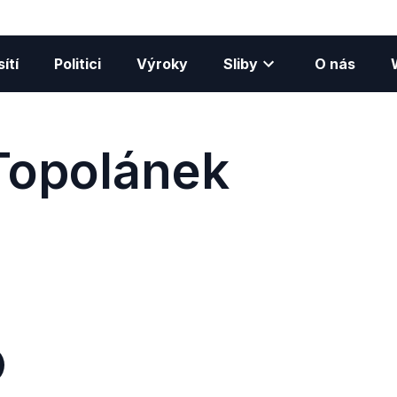
ítí
Politici
Výroky
Sliby
O nás
Topolánek