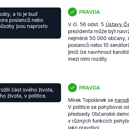
PRAVDA
oby, a to je buď
ora poslanců nebo
V čl. 56 odst. 5
Ústavy Če
způsoby jsou naprosto
prezidenta může být navr
nejméně 50 000 občany, 
poslanců nebo 10 senátorů
jimiž lze navrhnout kandi
mezi nimi rozdíly.
PRAVDA
žili část svého života,
ho života, v politice.
Mirek Topolánek se
narodi
V politice se pohyboval o
předsedy Občanské demokra
v různých funkcích pohyb
jako pravdivý.