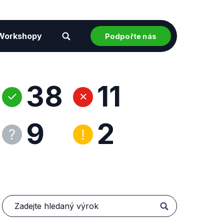
Workshopy
Podpořte nás
38
11
9
2