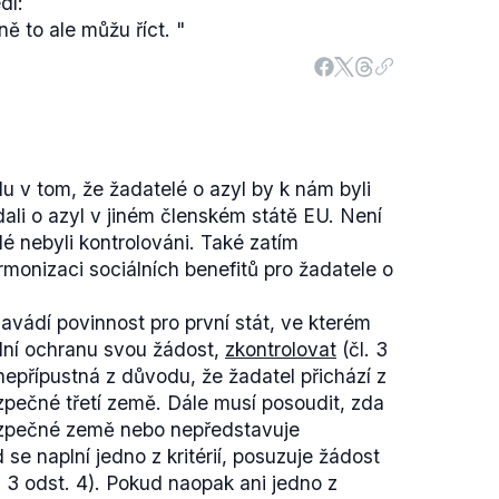
dl:
ě to ale můžu říct.
"
 v tom, že žadatelé o azyl by k nám byli
dali o azyl v jiném členském státě EU. Není
é nebyli kontrolováni. Také zatím
armonizaci sociálních benefitů pro žadatele o
zavádí povinnost pro první stát, ve kterém
dní ochranu svou žádost,
zkontrolovat
(čl. 3
nepřípustná z důvodu, že žadatel přichází z
pečné třetí země. Dále musí posoudit, zda
ezpečné země nebo nepředstavuje
 se naplní jedno z kritérií, posuzuje žádost
. 3 odst. 4). Pokud naopak ani jedno z