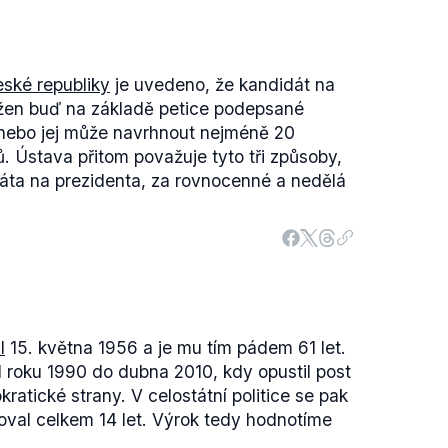
ské republiky
je uvedeno, že kandidát na
žen buď na základě petice podepsané
nebo jej může navrhnout nejméně 20
. Ústava přitom považuje tyto tři způsoby,
dáta na prezidenta, za rovnocenné a nedělá
l
15. května 1956 a je mu tím pádem 61 let.
d roku 1990 do dubna 2010, kdy opustil post
tické strany. V celostátní politice se pak
oval celkem 14 let. Výrok tedy hodnotíme