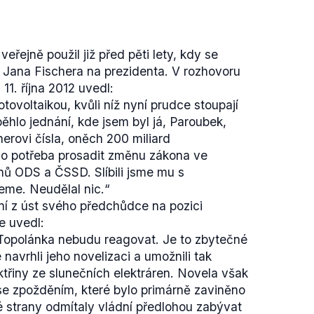
likace práva šaria, na území Spojeného
 a rady aplikující právo šaria v
jich rozhodnutí však nejsou bez potvrzení
řejně použil již před pěti lety, kdy se
 Jana Fischera na prezidenta. V rozhovoru
ápadní Evropě existují místa, ve kterých se
1. října 2012 uvedl:
tel a která eviduje vyšší počet trestních
otovoltaikou, kvůli níž nyní prudce stoupají
ku 1996
eviduje
751 tzv. citlivých městských
ěhlo jednání, kde jsem byl já, Paroubek,
zskou policii prioritní oblastí. Švédská
erovi čísla, oněch 200 miliard
 letošního června identifikuje 61
citlivých
o potřeba prosadit změnu zákona ve
itou. Podle
vyjádření
švédské vlády to však
ů ODS a ČSSD. Slíbili jsme mu s
atí švédské právo či že se do nich švédská
me. Neudělal nic
.“
ní z úst svého předchůdce na pozici
bývají uváděny (tj. Velká Británie, Francie
že uvedl:
uje zejména o bezpečnostních otázkách.
 Topolánka nebudu reagovat. Je to zbytečné
y v uváděných místech neplatilo právo
 navrhli jeho novelizaci a umožnili tak
azováno právem šaría.
ktřiny ze slunečních elektráren. Novela však
 se zpožděním, které bylo primárně zaviněno
ké strany odmítaly vládní předlohou zabývat