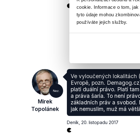
cookie. Informace o tom, jak
tyto údaje mohou zkombinovat
používáte jejich služby.
Ve vyloučených lokalitách 
Evropě, pozn. Demagog.cz)
platí duální právo. Platí t
Nez.
a práva šaría. To není práv
Mirek
základních práv a svobod. 
Topolánek
jak nemuslim, muž má větší
Deník
,
20. listopadu 2017