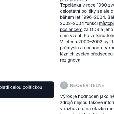
Topolánka v roce 1990
zvo
celostátní politiky se ale
během let 1996–2004. Běh
2002–2004 funkci
místop
poslancem
za ODS a jeho 
sám vzdal. Po většinu toh
V letech 2000–2002 byl 
průmyslu a obchodu. V ro
lázních zvolen předsedou
rezignoval.
NEOVĚŘITELNÉ
latil celou politickou
Výrok je hodnocen jako ne
zdrojů nejsou takové inf
v rozhovoru na otázku mo