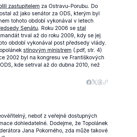
lili zastupitelem
za Ostravu-Porubu. Do
 dostal až jako senátor za ODS, kterým byl
em tohoto období vykonával v letech
ředsedy Senátu
. Roku 2006 se
stal
mandát trval až do roku 2009, kdy se jej
oto období vykonával post předsedy vlády.
Topolánek
stínovým ministrem
(.pdf, str. 4)
ce 2002 byl na kongresu ve Františkových
 ODS, kde setrval až do dubna 2010, než
ověřitelný, neboť z veřejně dostupných
ormace dohledatelné. Dodejme, že Topolánek
derátora Jana Pokorného, zda může takové