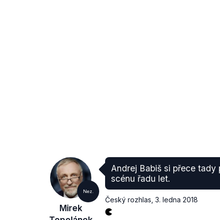
Andrej Babiš si přece tady p
scénu řadu let.
Nez.
Český rozhlas
,
3. ledna 2018
Mirek
Topolánek