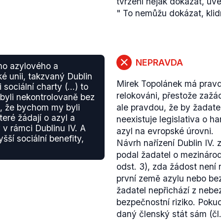
tvrzení nějak dokázat, uve
"
To nemůžu dokázat, klidn
NEPRAVDA
ho azylového a
é unii, takzvaný Dublin
Mirek Topolánek má pravdu
 sociální charty (...) to
relokováni, přestože zažá
é byli nekontrolovaně bez
i, že bychom my byli
ale pravdou, že by žadatel
eré žádají o azyl a
neexistuje legislativa o h
 v rámci Dublinu IV. A
azyl na evropské úrovni.
šší sociální benefity,
Návrh nařízení Dublin IV. 
podal žadatel o mezináro
odst. 3), zda žádost není 
první země azylu nebo bez
žadatel nepřichází z neb
bezpečnostní riziko. Pokud
daný členský stát sám (čl