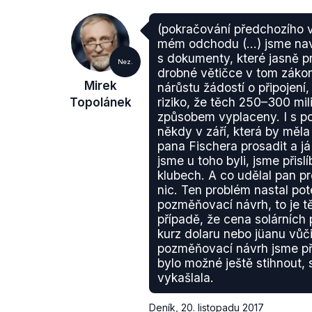
(pokračování předchozího 
mém odchodu (...) jsme navšt
s dokumenty, které jasně pr
Nez.
drobné větičce v tom záko
Mirek
nárůstu žádostí o připojení
Topolánek
riziko, že těch 250–300 mil
způsobem vyplaceny. I s 
někdy v září, která by měla
pana Fischera prosadit a já 
jsme u toho byli, jsme přisl
klubech. A co udělal pan p
nic. Ten problém nastal poté
pozměňovací návrh, to je t
případě, že cena solárních 
kurz dolaru nebo jüanu vůč
pozměňovací návrh jsme při
bylo možné ještě stihnout, 
vykašlala.
Deník
,
20. listopadu 2017