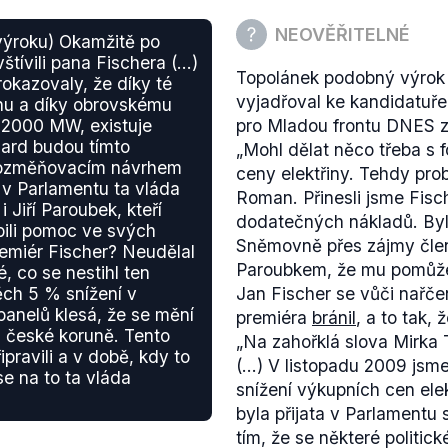
království. Co se týče ap
tolerantní.
království
existují
tribunály
NEOVĚŘITELNÉ
výroku) Okamžitě po
náboženských otázkách, je
ívili pana Fischera (...)
Topolánek podobný výrok ve
soudem právně závazná.
okazovaly, že díky té
vyjadřoval ke kandidatuře
To však nevylučuje, že v z
nu a díky obrovskému
, 2000 MW, existuje
pro Mladou frontu DNES z 1
shlukuje chudší část obyva
iard budou tímto
„
Mohl dělat něco třeba s f
deliktů. Francie již od ro
pozměňovacím návrhem
ceny elektřiny. Tehdy prob
zón, které jsou pro francou
 v Parlamentu ta vláda
Roman. Přinesli jsme Fisch
policie pak podle zprávy z
i Jiří Paroubek, kteří
dodatečných nákladů. Byl
míst se zvýšenou kriminal
íbili pomoc ve svých
Sněmovně přes zájmy člen
neznamená, že v nich nepl
remiér Fischer? Neudělal
Paroubkem, že mu pomůže
policie bojí chodit.
, co se nestihl ten
ěch 5 % snížení v
Jan Fischer se vůči nařče
Ve všech případech, které 
panelů klesá, že se mění
premiéra
bránil
, a to tak, 
nebo Švédsko), se diskut
i české koruně. Tento
„
Na zahořklá slova Mirka
Není ovšem pravdou, že b
pravili a v době, kdy to
(...) V listopadu 2009 jsme
daného státu a bylo nahr
se na to ta vláda
snížení výkupních cen ele
byla přijata v Parlamentu
tím, že se některé politic