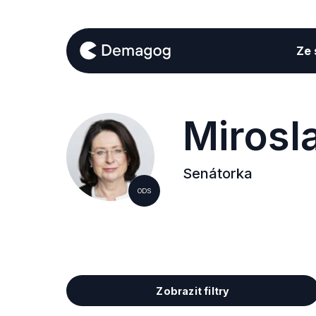
Ze s
Mirosl
Senátorka
ODS
Zobrazit filtry