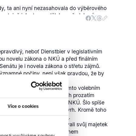
dy, ta ani nyní nezasahovala do výběrového
y, stejně jako to neudělala v předchozí
 rozhodnutí pouze vytkl, že zadavatel
uveřejnil oznámení o zahájení zadávacího
a měl povinnost jej uveřejnit.
etošního roku se na základě výběrového
pravdivý, neboť Dienstbier v legislativním
 manažer znovu společnost
Deloitte Advisory
.
ou novelu zákona o NKÚ a před finálním
Senátu je i novela zákona o střetu zájmů.
ýznamné počiny, není však pravdou, že by
c nic.
ecké sněmovny předložil v tomto volebním
konů (či jejich novel). Z nich prozatím
sem prošla novela zákona o NKÚ. Šlo spíše
Více o cookies
 6), což popisuje samotný návrh. Kromě toho
novela zákona o
střetu zájmu
.
vést, aby politikové přiznávali svůj majetek
ásledně při jejím opuštění. Během
ěvnosti využíváme soubory