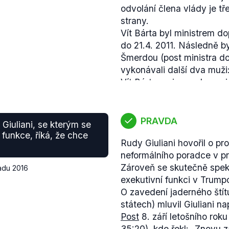
odvolání člena vlády je tř
strany.
Vít Bárta byl ministrem d
do 21.4. 2011. Následně 
Šmerdou (post ministra d
vykonávali další dva muži
Vít Bárta
rezignoval
na min
rozhodnutí, nejednalo se t
na toho pod pohrůžkou vyv
Ministrem Dienstbierem n
nátlak ve věci odvolání B
PRAVDA
Giuliani, se kterým se
Parlamentem ČR a nebyly 
vyvolávala taková hlasov
 funkce, říká, že chce
referendu
je v prvním čte
Rudy Giuliani hovořil o pr
Poté, co premiér Nečas B
druhém čtení, novela zák
neformálního poradce v p
Klausovi, oznámil, že chy
nebyla projednána a nove
Zároveň se skutečně speku
následně
došlo
.
padu 2016
zatím také neprojednána.
exekutivní funkci v Trump
Jiná byla situace v případ
O zavedení jaderného štít
Věci veřejné (VV) Radka
státech) mluvil Giuliani n
Johna z ministerské funk
Post
8. září letošního rok
ke kauze údajného napoje
35:20), kde řekl:
„Znovu z