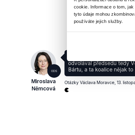
cookie. Informace o tom, jak
tyto údaje mohou zkombinovat
používáte jejich služby.
My jsme za našich vlád, na
odvolával předsedu tedy V
Bártu, a ta koalice nějak to 
ODS
Miroslava
Otázky Václava Moravce
,
13. listo
Němcová