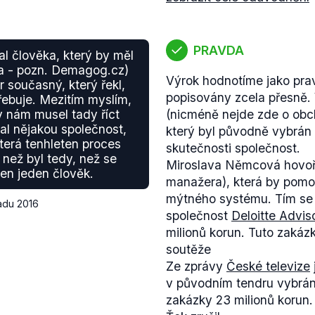
PRAVDA
al člověka, který by měl
ta - pozn. Demagog.cz)
Výrok hodnotíme jako prav
r současný, který řekl,
popisovány zcela přesně.
ebuje. Mezitím myslím,
y nám musel tady říct
(nicméně nejde zde o ob
al nějakou společnost,
který byl původně vybrán
která tenhleten proces
skutečnosti společnost.
 než byl tedy, než se
Miroslava Němcová hovoří
ten jeden člověk.
manažera), která by pomoh
mýtného systému. Tím se 
padu 2016
společnost
Deloitte Advis
milionů korun. Tuto zaká
soutěže
Ze zprávy
České televize
v původním tendru vybrána
zakázky 23 milionů korun.