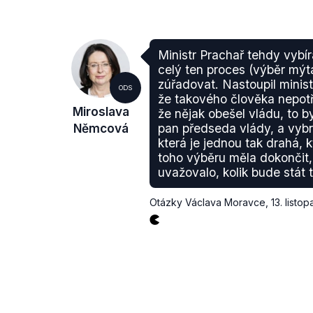
Ministr Prachař tehdy vybír
celý ten proces (výběr mý
zúřadovat. Nastoupil minist
ODS
že takového člověka nepotř
Miroslava
že nějak obešel vládu, to b
Němcová
pan předseda vlády, a vybr
která je jednou tak drahá, 
toho výběru měla dokončit,
uvažovalo, kolik bude stát 
Otázky Václava Moravce
,
13. listo