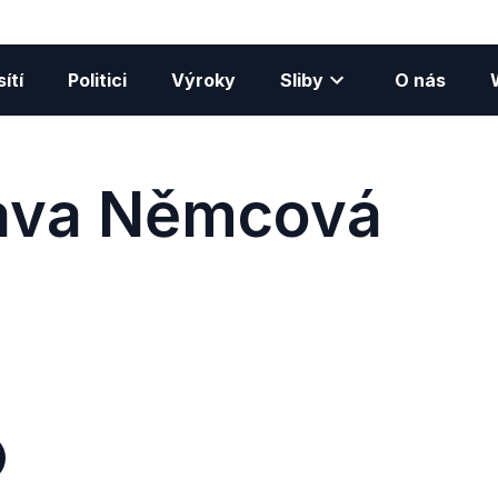
ítí
Politici
Výroky
Sliby
O nás
ava Němcová