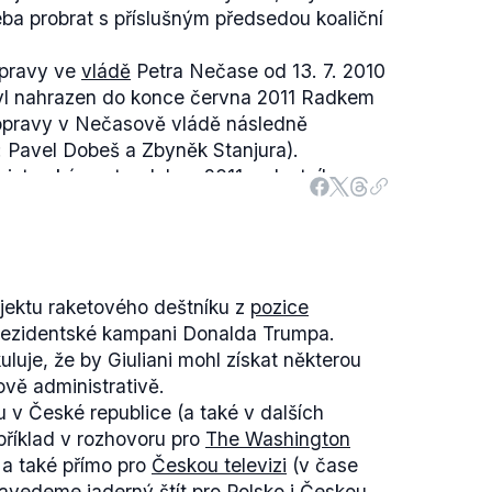
eba probrat s příslušným předsedou koaliční
opravy ve
vládě
Petra Nečase od 13. 7. 2010
byl nahrazen do konce června 2011 Radkem
opravy v Nečasově vládě následně
: Pavel Dobeš a Zbyněk Stanjura).
isterský post v dubnu 2011 z vlastního
udíž o iniciativu premiéra Nečase, ačkoliv
olání hlasování důvěře vládě vyvíjela
avržené zákony však dosud neprošly
árty
opozice
(ta ovšem v tomto období
tedy schváleny. Vládní návrh o celostátním
ání opakovaně - celkem 5krát).
ní, zákon o veřejném
ochránci
práv je po
ojektu raketového deštníku z
pozice
ártovu
rezignaci přijal
a předal ji prezidentu
ona o
NKÚ
byla předložena 31. 10. a zatím
rezidentské kampani Donalda Trumpa.
stá ve vládě další personální změny, k nimž
la zákona o registrovaném
partnerství
je
luje, že by Giuliani mohl získat některou
ově administrativě.
ě ministra vnitra a předsedy koaliční strany
u v České republice (a také v dalších
 Johna. Premiér Nečas
trval
na odchodu
apříklad v rozhovoru pro
The Washington
ce (bez předchozí dohody s VV) vzhledem
u a také přímo pro
Českou televizi
(v čase
ní VV na bezpečnostní agenturu ABL a
avedeme jaderný štít pro Polsko i Českou