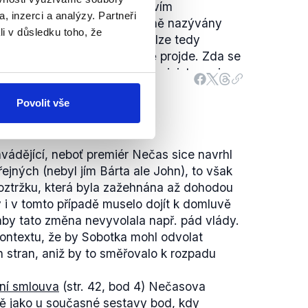
tomuto návrhu prostřednictvím
, inzerci a analýzy. Partneři
dala kroky, které jsou obecně nazývány
li v důsledku toho, že
sněmovna jednou schválila a lze tedy
že v určité podobě opětovně projde. Zda se
měsíce, kdy Dienstbier bude ministrem, je
hůze sněmovny
byla ukončena
a prosincová
Povolit vše
tří mimo jiné změna zásad
financování
prava rozsahu kontrolní působnosti
NKÚ
,
vádějící, neboť premiér Nečas sice navrhl
vaném partnerství, změna zákona o
ejných (nebyl jím Bárta ale John), to však
stranách a hnutích, zákon o veřejném
 roztržku, která byla zažehnána až dohodou
vrh o celostátním
referendu
.
 i v tomto případě muselo dojít k domluvě
 aby tato změna nevyvolala např. pád vlády.
ontextu, že by Sobotka mohl odvolat
ch stran, aniž by to směřovalo k rozpadu
ční smlouva
(str. 42, bod 4) Nečasova
ně jako u současné sestavy bod, kdy