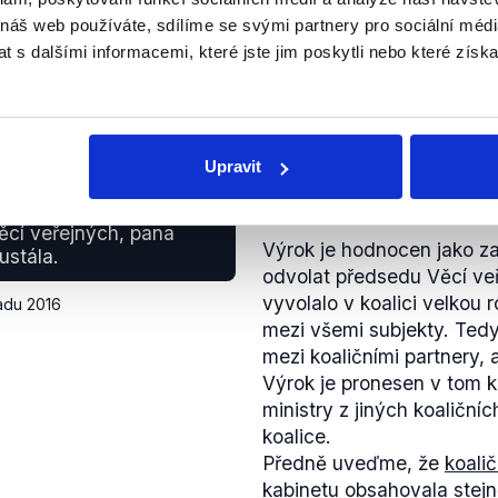
projednávání sněmovna k 
 náš web používáte, sdílíme se svými partnery pro sociální média
pozměňovacích návrhů při
 s dalšími informacemi, které jste jim poskytli nebo které získa
jako lex Babiš. Návrh již 
oprávněně předpokládat, 
tak stane ještě do konce 
otázkou. Listopadová sc
Upravit
stále není naplánována.
Mezi vládou schválené pa
ZAVÁDĚJÍCÍ
příklad Petr Nečas
neziskových organizací, ú
ěcí veřejných, pana
Výrok je hodnocen jako za
novela zákona o registro
ustála.
odvolat předsedu Věcí veř
sdružování
v politických 
vyvolalo v koalici velkou
ochránci
práv či vládní ná
padu 2016
mezi všemi subjekty. Tedy
mezi koaličními partnery,
Výrok je pronesen v tom k
ministry z jiných koaliční
koalice.
Předně uveďme, že
koali
kabinetu obsahovala stej