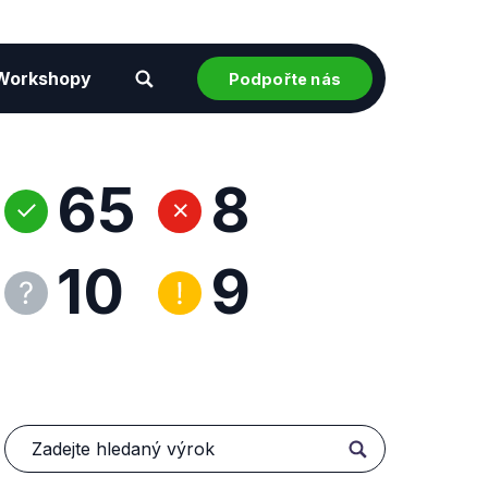
Workshopy
Podpořte nás
65
8
10
9