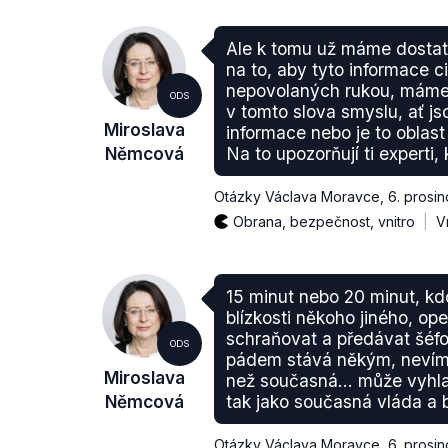
Ale k tomu už máme dosta
na to, aby tyto informace c
nepovolaných rukou, máme 
ODS
v tomto slova smyslu, ať js
Miroslava
informace nebo je to oblast
Němcová
Na to upozorňují ti experti, 
Otázky Václava Moravce
,
6. prosi
Obrana, bezpečnost, vnitro
V
15 minut nebo 20 minut, kd
blízkosti někoho jiného, ope
schraňovat a předávat šéfov
ODS
pádem stává někým, nevím
Miroslava
než současná... může vyhla
Němcová
tak jako současná vláda a 
Otázky Václava Moravce
,
6. prosi