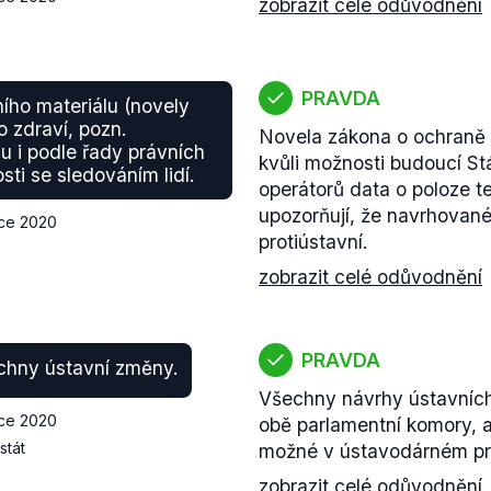
zobrazit celé odůvodnění
PRAVDA
ního materiálu (novely
 zdraví, pozn.
Novela zákona o ochraně v
 i podle řady právních
kvůli možnosti budoucí St
sti se sledováním lidí.
operátorů data o poloze tel
upozorňují, že navrhova
nce 2020
protiústavní.
zobrazit celé odůvodnění
PRAVDA
chny ústavní změny.
Všechny návrhy ústavních
nce 2020
obě parlamentní komory, a
stát
možné v ústavodárném pr
zobrazit celé odůvodnění