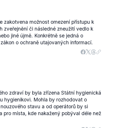
iž je zakotvena možnost omezení přístupu k
h zveřejnění či následné zneužití vedlo k
nebo jiné újmě. Konkrétně se jedná o
 zákon o ochraně utajovaných informací.
ho zdraví by byla zřízena Státní hygienická
mu hygienikovi. Mohla by rozhodovat o
í nouzového stavu a od operátorů by si
a pro místa, kde nakažený pobýval déle než