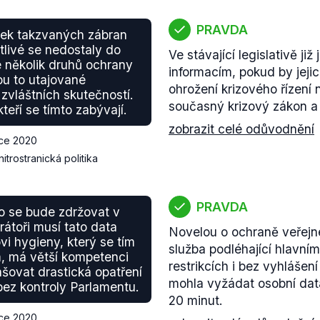
PRAVDA
tek takzvaných zábran
itlivé se nedostaly do
Ve stávající legislativě j
několik druhů ochrany
informacím, pokud by jejic
ou to utajované
ohrožení krizového řízení 
 zvláštních skutečností.
současný krizový zákon a
kteří se tímto zabývají.
zobrazit celé odůvodnění
nce 2020
nitrostranická politika
PRAVDA
o se bude zdržovat v
rátoři musí tato data
Novelou o ochraně veřejné
i hygieny, který se tím
služba podléhající hlavní
, má větší kompetenci
restrikcích i bez vyhlášen
šovat drastická opatření
mohla vyžádat osobní dat
bez kontroly Parlamentu.
20 minut.
nce 2020