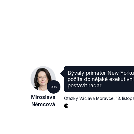
Bývalý primátor New Yorku 
počítá do nějaké exekutivní
postavit radar.
ODS
Miroslava
Otázky Václava Moravce
,
13. listo
Němcová