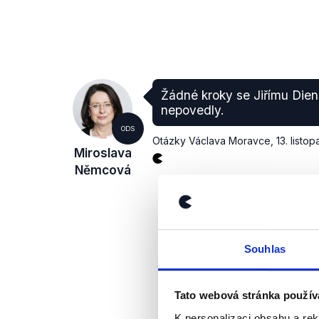
Žádné kroky se Jiřímu Dien
nepovedly.
ODS
Otázky Václava Moravce
,
13. listo
Miroslava
Němcová
Souhlas
Tato webová stránka použív
K personalizaci obsahu a re