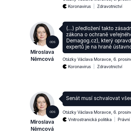
Koronavirus
Zdravotnictví
(...) předložení takto zásad
zákona o ochraně veřejného
Demagog.cz), který opravdu
ODS
expertů je na hraně ústavno
Miroslava
Němcová
Otázky Václava Moravce
,
6. prosi
Koronavirus
Zdravotnictví
Senát musí schvalovat vše
Otázky Václava Moravce
,
6. prosi
ODS
Vnitrostranická politika
Právní 
Miroslava
Němcová