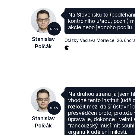
Na Slovensku to (podléhání
kontrolního úřadu, pozn.) m
akcie nebo jednoho podílu.
STAN
Stanislav
Otázky Václava Moravce
,
26. únor
Polčák
Na druhou stranu já jsem h
vhodné tento institut (udělo
rozložit mezi další ústavní
STAN
přesvědčen proto, protože 
Stanislav
úprava je, dokonce i velmi 
Polčák
francouzský musí mít souhl
orgánu k udělení milosti.