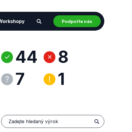
Workshopy
Podpořte nás
44
8
7
1