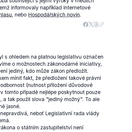
oba související s jejími výroky v médiích
emž informovaly například internetové
hlasu
, nebo
Hospodářských novin
.
l s ohledem na platnou legislativu označen
víme o možnostech zákonodárné iniciativy,
není jediný, kdo může zákon předložit.
m mínit fakt, že předložení takové právní
odbornost (nutnost přiložení důvodové
 v tomto případě nejlépe poskytnout pouze
, a tak použil slova "jediný možný". To ale
ně jasné.
 nepravdivá, neboť Legislativní rada vlády
nemá.
ákona o státním zastupitelství není