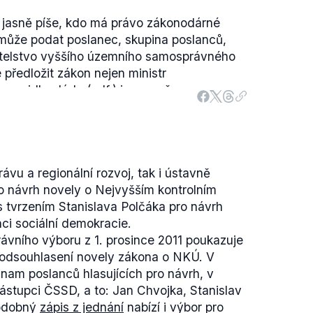
 jasně píše, kdo má právo zákonodárné
může podat poslanec, skupina poslanců,
itelstvo vyššího územního samosprávného
ředložit zákon nejen ministr
í pravidla vlády
(pdf.) jsou o něco
nku je uvedeno, že
"věcný záměr zákona
 a jiné ústřední orgány státní správy a
ání vládě před vypracováním návrhu zákona,
áměr je obsažen v plánu legislativních prací
ávu a regionální rozvoj, tak i ústavně
taktéž uvádí, že součástí návrhu zákona
ro návrh novely o Nejvyšším kontrolním
ráva, která musí obsahovat celou řadu
 tvrzením Stanislava Polčáka pro návrh
ko je zhodnocení platného právního stavu,
nci sociální demokracie.
cipů navrhované právní úpravy nebo
ávního výboru z 1. prosince 2011 poukazuje
navrhované právní úpravy s předpisy EU.
 odsouhlasení novely zákona o NKÚ. V
e Polčáka o Legislativní radě vlády
nam poslanců hlasujících pro návrh, v
án může předložit novelu zákona, tak
ástupci ČSSD, a to: Jan Chvojka, Stanislav
Z výše uvedeného výčtu je zřejmé, kdo má
Podobný
zápis z jednání
nabízí i výbor pro
Navíc ze
Statutu Legislativní rady vlády