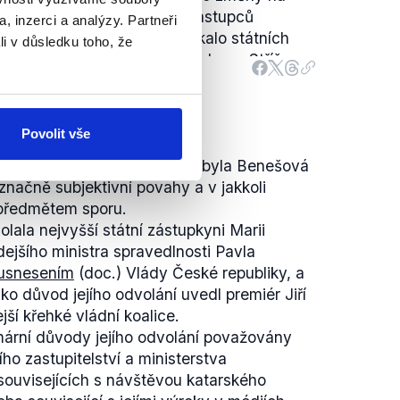
áváním některých státních zástupců
, inzerci a analýzy. Partneři
ak chápat. Konkrétně se to týkalo státních
li v důsledku toho, že
Romana Hájka, Lumíra Crhy, Igora Stříže a
movala ČTK. Tuto zprávu poté převzaly i
 deníky jako
Česká televize
,
Týden
, či
Povolit vše
ěřitelný, neboť otázka, zda byla Benešová
načně subjektivní povahy a v jakkoli
 předmětem sporu.
lala nejvyšší státní zástupkyni Marii
jšího ministra spravedlnosti Pavla
usnesením
(doc.) Vlády České republiky, a
ako důvod jejího odvolání uvedl premiér Jiří
ší křehké vládní koalice.
mární důvody jejího odvolání považovány
ho zastupitelství a ministerstva
souvisejících s návštěvou katarského