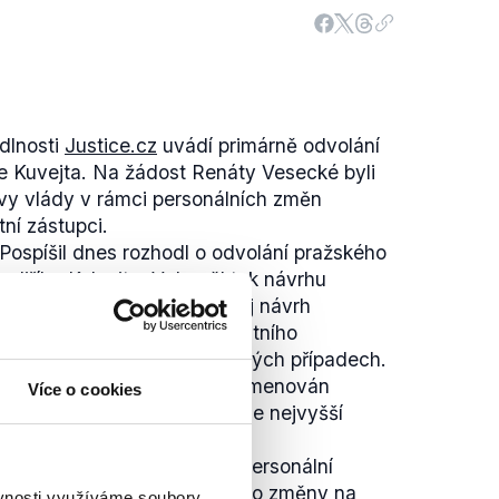
edlnosti
Justice.cz
uvádí primárně odvolání
e Kuvejta. Na žádost Renáty Vesecké byli
vy vlády v rámci personálních změn
tní zástupci.
í Pospíšil dnes rozhodl o odvolání pražského
 Jiřího Kulvejta. Vyhověl tak návrhu
ě Renáty Vesecké, která svůj návrh
edem na řízení Vrchního státního
poukázala na průtahy v některých případech.
 byl v následujících dnech jmenován
Více o cookies
 ministrovi navrhla do funkce nejvyšší
 Vesecká."
Vesecká také některé další personální
že byly prezentovány spíše jako změny na
ěvnosti využíváme soubory