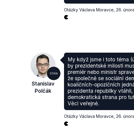
Otázky Václava Moravce
,
26. únor
My když jsme i toto téma (ú
by prezidentské milosti mu
premiér nebo ministr sprave
STAN
že společně se sociální de
Stanislav
koaličních-opozičních jedn
Polčák
prezidenta republiky vtáhli
demokratická strana pro tu
Věci veřejné.
Otázky Václava Moravce
,
26. únor