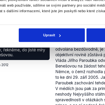
postech žalobců, s odvol
 náš web používáte, sdílíme se svými partnery pro sociální média
souvisely, a lze je tedy t
 s dalšími informacemi, které jste jim poskytli nebo které získa
zástupců Petra Kovandy, 
Iva Ištvána, o čemž infor
některé české internetové
Novinky.cz
.
NEOVĚŘITELNÉ
da, která poněkud
Upravit
vyššího státního
Výrok označujeme za neov
Jiřího Paroubka, která
odvolána bezdůvodně, je z
y, řekněme, do jisté míry
ešovou.
objektivní rovině zůstává
Vláda Jiřího Paroubka odvo
a 2012
Benešovou na žádost tehde
Němce, o čemž rozhodla
to ke dni 29. září 2005. J
Paroubek zachování tehdej
V médiích jsou pak za pri
neshody Nejvyššího státní
spravedlnosti v otázkách 