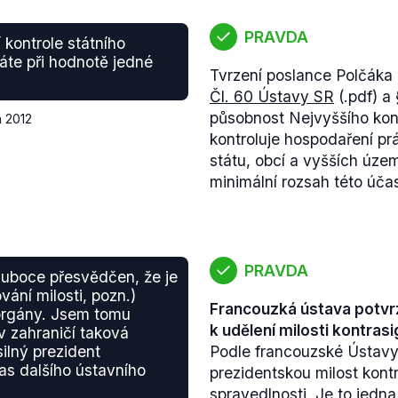
PRAVDA
 kontrole státního
áte při hodnotě jedné
Tvrzení poslance Polčáka
Čl. 60 Ústavy SR
(.pdf) a
působnost Nejvyššího kon
a 2012
kontroluje hospodaření pr
státu, obcí a vyšších úze
minimální rozsah této účas
PRAVDA
luboce přesvědčen, že je
vání milosti, pozn.)
Francouzká ústava potvrz
 orgány. Jsem tomu
k udělení milosti kontrasi
v zahraničí taková
silný prezident
Podle francouzské Ústavy
as dalšího ústavního
prezidentskou milost kont
spravedlnosti. Je to jedna