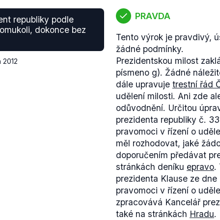
PRAVDA
nt republiky podle
komukoli, dokonce bez
Tento výrok je pravdivý, 
žádné podmínky.
Prezidentskou milost zaklá
a 2012
písmeno g). Žádné náležito
dále upravuje
trestní řád 
udělení milosti. Ani zde 
odůvodnění. Určitou úpra
prezidenta republiky č. 3
pravomoci v řízení o uděle
měl rozhodovat, jaké žád
doporučením předávat prezi
stránkách deníku
epravo
.
prezidenta Klause ze dne 
pravomoci v řízení o uděle
zpracovává Kancelář prezi
také na stránkách
Hradu
.