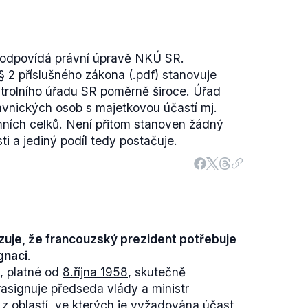
 odpovídá právní úpravě NKÚ SR.
 § 2 příslušného
zákona
(.pdf) stanovuje
trolního úřadu SR poměrně široce. Úřad
ávnických osob s majetkovou účastí mj.
mních celků. Není přitom stanoven žádný
ti a jediný podíl tedy postačuje.
uje, že francouzský prezident potřebuje
gnaci
.
, platné od
8.října 1958
, skutečně
rasignuje předseda vlády a ministr
 z oblastí, ve kterých je vyžadována účast