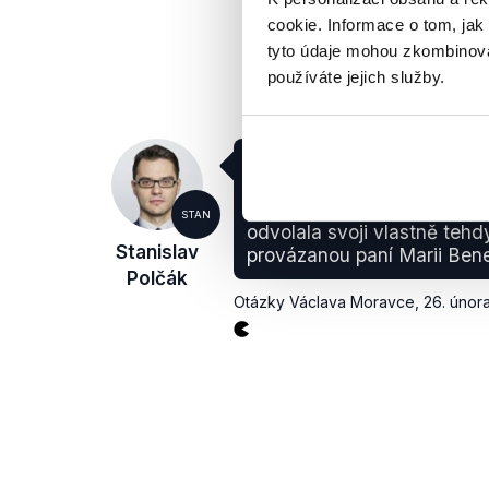
cookie. Informace o tom, jak
tyto údaje mohou zkombinovat
používáte jejich služby.
Já myslím, že poslední vlá
bezdůvodně odvolávala nej
zástupce, byla právě vláda 
STAN
odvolala svoji vlastně tehd
Stanislav
provázanou paní Marii Ben
Polčák
Otázky Václava Moravce
,
26. únor