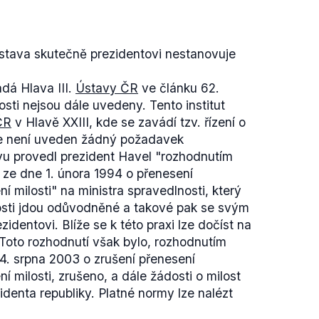
ústava skutečně prezidentovi nestanovuje
dá Hlava III.
Ústavy ČR
ve článku 62.
sti nejsou dále uvedeny. Tento institut
ČR
v Hlavě XXIII, kde se zavádí tzv. řízení o
ale není uveden žádný požadavek
vu provedl prezident Havel "rozhodnutím
3 ze dne 1. února 1994 o přenesení
ní milosti" na ministra spravedlnosti, který
osti jdou odůvodněné a takové pak se svým
dentovi. Blíže se k této praxi lze dočíst na
 Toto rozhodnutí však bylo, rozhodnutím
4. srpna 2003 o zrušení přenesení
ní milosti, zrušeno, a dále žádosti o milost
denta republiky. Platné normy lze nalézt