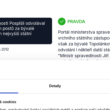
PRAVDA
osti Pospíšil odvolával
h postů za bývalé
Portál ministerstva sprav
 nejvyšší státní
vrchního státního zástupc
však za bývalé Topolánko
a 2012
odvoláni i někteří další stá
"Ministr spravedlnosti Jiř
vrchního státního zástupce
nejvyšší státní zástupkyn
odůvodnila rozdílným pohl
zastupitelství v Praze a 
Nástupcem Jiřího Kulvejta
Detaily
Vlastimil Rampula, kterého
státní zástupkyně Renáta
á cookies
Dále však učinila Renáta 
změny, které, i přes to, 
klam, poskytování funkcí sociálních médií a analýze naší návšt