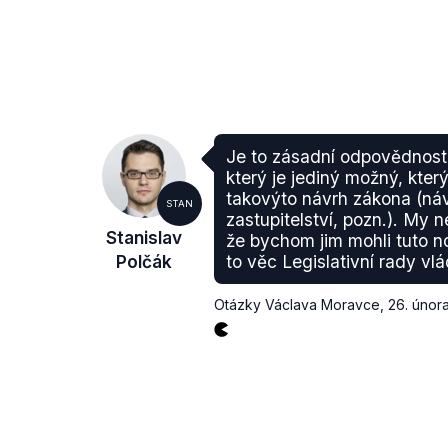
Je to zásadní odpovědnost 
který je jediný možný, kter
takovýto návrh zákona (ná
STAN
zastupitelství, pozn.). My
Stanislav
že bychom jim mohli tuto no
Polčák
to věc Legislativní rady vlá
Otázky Václava Moravce
,
26. únor