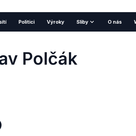
ítí
Politici
Výroky
Sliby
O nás
lav Polčák