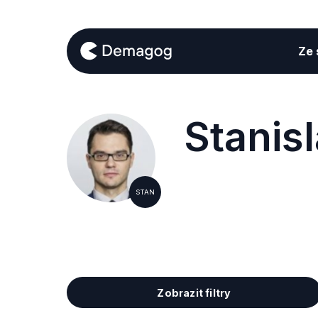
Ze s
Stanis
STAN
Zobrazit filtry