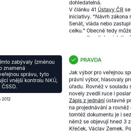
dohledatelná.
V článku 41
Ústavy ČR
se
iniciativy.
"Návrh zákona 
Senát, vláda nebo zastup
celku.
"
Obecně tedy může p
spravedlnosti.
Legislativn
konkrétnější. V třetím člá
vypracovávají ministerstva
předkládají jej k projedn
PRAVDA
tímto zabývaly (změnou
a to v případě, že věcný z
 to znamená
Jak výbor pro veřejnou spr
vlády.
"
V článku devět se 
veřejnou správu, tyto
právní výbor, hlasovaly p
musí být tzv. důvodová zp
ící vnější kontrolu NKÚ,
sy ČSSD.
úřadu. Rovněž v souladu s
odborných náležitostí, ja
novely zvedli ruce i posla
odůvodnění hlavních prin
a 2012
Zápis z jednání
ústavně pr
zhodnocení slučitelnosti 
na projednávání a rovněž
Pokud část výroku poslanc
tomtéž dokumentu je i sez
chápeme tak, že tento org
němž se objevují hned 3 z
neříká poslanec pravdu. 
Křeček, Václav Zemek. 
zákonodárnou iniciativu. 