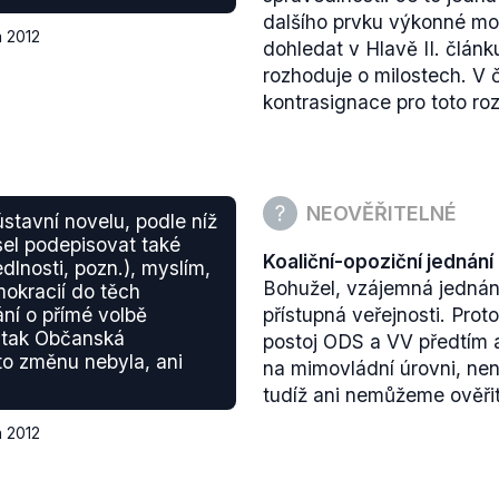
dalšího prvku výkonné mo
a 2012
dohledat v Hlavě II. článk
rozhoduje o milostech. V 
kontrasignace pro toto ro
NEOVĚŘITELNÉ
stavní novelu, podle níž
sel podepisovat také
Koaliční-opoziční jednání
dlnosti, pozn.), myslím,
Bohužel, vzájemná jednán
mokracií do těch
ání o přímé volbě
přístupná veřejnosti. Prot
, tak Občanská
postoj ODS a VV předtím a
to změnu nebyla, ani
na mimovládní úrovni, není
tudíž ani nemůžeme ověřit,
a 2012