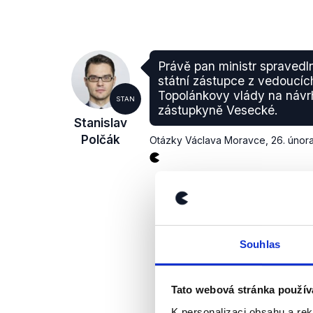
Právě pan ministr spravedln
státní zástupce z vedoucíc
Topolánkovy vlády na návrh
STAN
zástupkyně Vesecké.
Stanislav
Polčák
Otázky Václava Moravce
,
26. únor
Souhlas
Tato webová stránka použív
K personalizaci obsahu a re