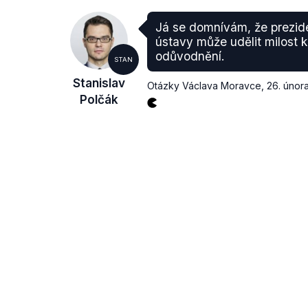
Já se domnívám, že prezide
ústavy může udělit milost 
odůvodnění.
STAN
Stanislav
Otázky Václava Moravce
,
26. únor
Polčák