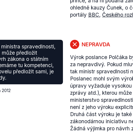
prince, a na ní podaná žal
ohledně kauzy Čunek, o č
portály
BBC
,
Českého roz
NEPRAVDA
ministra spravedlnosti,
ý může předložit
Výrok poslance Polčáka by
vrh zákona o státním
za nepravdivý. Pokud mlu
 nemáme tu kompetenci,
velu předložit sami, je
tak ministr spravedlnosti 
dy.
Poslanec mohl svým výroke
úpravy vyžaduje vysokou 
a 2012
zprávy atd.), kterou může
ministerstvo spravedlnosti
není z jeho výroku explicit
Druhá část výroku je také
zákonodárnou iniciativu 
Žádná výjimka pro návrh z