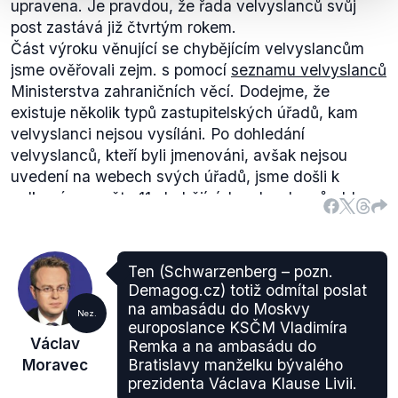
upravena. Je pravdou, že řada velvyslanců svůj
post zastává již čtvrtým rokem.
Část výroku věnující se chybějícím velvyslancům
jsme ověřovali zejm. s pomocí
seznamu velvyslanců
Ministerstva zahraničních věcí. Dodejme, že
existuje několik typů zastupitelských úřadů, kam
velvyslanci nejsou vysíláni. Po dohledání
velvyslanců, kteří byli jmenováni, avšak nejsou
uvedení na webech svých úřadů, jsme došli k
celkovému počtu 11 chybějících velvyslanců. Jde o
následující země: Austrálie, Bělorusko, Gruzie, Írán,
Kanada, Kuba, Kypr, Mexiko, Polsko, Švýcarsko a
Zimbabwe. Krom toho najdeme velvyslanectví bez
Ten (Schwarzenberg – pozn.
velvyslance v Černé Hoře, kde však české
Demagog.cz) totiž odmítal poslat
zastoupení vykonává velvyslanec do Srbska.
na ambasádu do Moskvy
Nez.
Moravec zmiňuje přesný počet zemí, kde
europoslance KSČM Vladimíra
Václav
Remka a na ambasádu do
velvyslanec ČR chybí. Tento počet nicméně
Moravec
Bratislavy manželku bývalého
zahrnuje i země jako je Kuba, kam není velvyslanec
prezidenta Václava Klause Livii.
vysílán již celá desetiletí a kde jeho roli zastává (dle