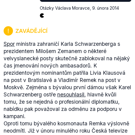
webu úřadu
) velvyslanec na Bahamy, který na Kubě
Otázky Václava Moravce
,
9. února 2014
působí jako chargé d'affaires.
Vztahy ČR a Kuby
nejsou dobré. Podobná situace platí pro Írán (
web
úřadu
, angl.).
ZAVÁDĚJÍCÍ
Moravec uvádí údaje o chybějících a potenciálně
dosluhujících velvyslancích slovy "Rok balení
Spor
ministra zahraničí Karla Schwarzenberga s
kufrů". Je tedy velmi pravděpodobné, že např. na
prezidentem Milošem Zemanem o některé
Kubu nebo do Teheránu velvyslanci vysláni
velvyslanecké posty skutečně zablokoval na nějaký
nebudou, Václav Moravec však neříká, že budou
čas jmenování nových ambasadorů. K
zaplněny všechny ambasády. Výrok tak hodnotíme
prezidentovým nominantům patřila Livia Klausová
jako pravdivý.
na post v Bratislavě a Vladimír Remek na post v
Moskvě. Zejména s bývalou první dámou však Karel
Schwarzenberg ostře
nesouhlasil
, hlavně kvůli
tomu, že se nejedná o profesionální diplomatku,
nabídku pak považoval za odměnu za podporu v
kampani.
Oproti tomu bývalého kosmonauta Remka výslovně
neodmítl. Již v únoru minulého roku Česká televize