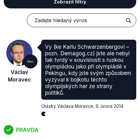
Zobrazit filtry
Vy (ke Karlu Schwarzenbergovi –
pozn. Demagog.cz) jste ale nebyl
tak tvrdý v souvislosti s ruskou
Nez.
olympiádou jako při olympiádě v
Václav
Pekingu, kdy jste svým způsobem
Moravec
vyzýval k bojkotu těchto
olympijských her ze strany
politiků.
Otázky Václava Moravce
,
9. února 2014
PRAVDA