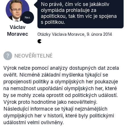
další, ze zahraničních zpravodajství potom například
No právě, čím víc se jakákoliv
BBC
,
The New York Times
,
Financial Times
,
The
olympiáda prohlašuje za
Guardian
,
Gazeta Wyborcza
a další. Pravdou ovšem
apolitickou, tak tím víc je spojena
Nez.
je, že o demonstracích z 8. února 2014 nelze nalézt
s politikou.
Václav
informace na všech zpravodajských portálech. Ani
Moravec
Otázky Václava Moravce
,
9. února 2014
televiznímu pokrytí se takové zprávy nevyrovnají.
Jako příklad lze uvést
informace
(.pdf, str. 3) z
České televize, které uvádí pokrytí olympiády v
délce až 14 hodin denně, 16 dní nepřetržitého
NEOVĚŘITELNÉ
vysílání.
Výrok nelze pomocí analýzy dostupných dat zcela
ověřit. Nicméně základní myšlenka týkající se
propojenosti politiky a olympijských her poukazuje
na nemožnost uspořádání olympijských her, které
by se mohly zcela oprostit od politických událostí.
Výrok proto hodnotíme jako neověřitelný.
Následující informace se týkají nejznámějších
olympijských her v historii, které byly politickými
událostmi velmi ovlivněny.