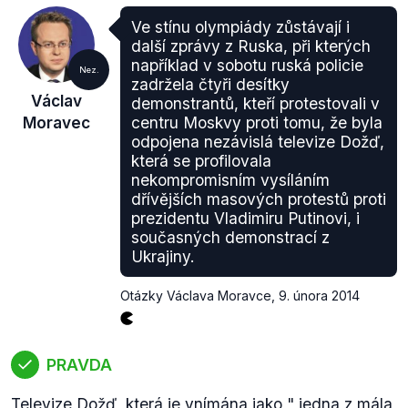
Ve stínu olympiády zůstávají i
další zprávy z Ruska, při kterých
například v sobotu ruská policie
Nez.
zadržela čtyři desítky
Václav
demonstrantů, kteří protestovali v
Moravec
centru Moskvy proti tomu, že byla
odpojena nezávislá televize Dožď,
která se profilovala
nekompromisním vysíláním
dřívějších masových protestů proti
prezidentu Vladimiru Putinovi, i
současných demonstrací z
Ukrajiny.
Otázky Václava Moravce
,
9. února 2014
PRAVDA
Televize
Dožď
, která je vnímána jako "
jedna z mála