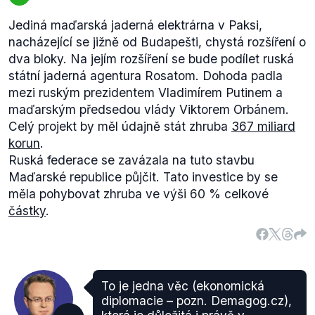
roku 1992.
Jediná maďarská jaderná elektrárna v Paksi,
K další významné politické demonstraci, k níž došlo
nacházející se jižně od Budapešti, chystá rozšíření o
na olympijských hrách v Mexiku v roce
1968
, patřilo
dva bloky. Na jejím rozšíření se bude podílet ruská
gesto zdvižené pěsti amerických atletů, kteří tak
státní jaderná agentura Rosatom. Dohoda padla
protestovali proti diskriminaci Afroameričanů ve
mezi ruským prezidentem Vladimírem Putinem a
Spojených státech.
maďarským předsedou vlády Viktorem Orbánem.
Ve výčtu všech Olympijských her, do nichž zasáhla
Celý projekt by měl údajně stát zhruba
367 miliard
politika, figuruje jako nejtragičtější Mnichov
1972
,
korun
.
kde se silně odrazil izraelsko-palestinský konflikt.
Ruská federace se zavázala na tuto stavbu
Během tzv. mnichovského masakru bylo
Maďarské republice půjčit. Tato investice by se
palestinskými teroristy zavražděno celkem 11
měla pohybovat zhruba ve výši 60 % celkové
sportovců izraelské olympijské výpravy.
částky
.
Olympijské hry v roce
1980
v Moskvě bojkotovalo
USA a řada dalších zemí na protest invaze
Sovětského svazu do Afghánistánu. Některé státy,
které se účastnily her, daly najevo svůj nesouhlas
alespoň tím, že nastupovaly pod olympijskou
To je jedna věc (ekonomická
vlajkou, nikoliv pod vlajkou své země.
diplomacie – pozn. Demagog.cz),
Následné hry, které se uskutečnily v roce
1984
v