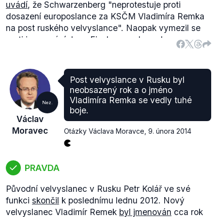
uvádí
, že Schwarzenberg "neprotestuje proti
dosazení europoslance za KSČM Vladimíra Remka
na post ruského velvyslance". Naopak vymezil se
proti jmenování Jana Fischera ambasadorem.
Neshody ohledně jmenování balíku velvyslanců
dále pokračovaly několik měsíců. Schwarzenberg
sice
tvrdil
, že jde o kompetenční spor a že má pro
Post velvyslance v Rusku byl
post v Moskvě lepšího kandidáta, již předtím ale
neobsazený rok a o jméno
například v rozhovoru pro Právo z 6. dubna 2013
Vladimíra Remka se vedly tuhé
Nez.
připustil, že by se s Remkem v Rusku dokázal smířit,
boje.
Václav
pokud by to vedlo k odblokování dalších nominací.
Moravec
Otázky Václava Moravce
,
9. února 2014
Jedním z jeho
nominantů
pak měl být Alexandr
Vondra na post velvyslance v Izraeli.
* Jak se díváte na návrh prezidenta, aby byl
Vladimír Remek jmenován velvyslancem v
PRAVDA
Moskvě?
Původní velvyslanec v Rusku Petr Kolář ve své
Uvidíme, jestli u pana prezidenta pokročí jmenování
funkci
skončil
k poslednímu lednu 2012. Nový
velvyslanců.
velvyslanec Vladimír Remek
byl jmenován
cca rok
* S ním byste neměl problém, když je to zástupce