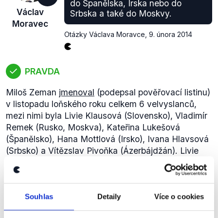
do Španělska, Irska nebo do
Václav
Srbska a také do Moskvy.
Moravec
Otázky Václava Moravce
,
9. února 2014
PRAVDA
Miloš Zeman
jmenoval
(podepsal pověřovací listinu)
v listopadu loňského roku celkem 6 velvyslanců,
mezi nimi byla Livie Klausová (Slovensko), Vladimír
Remek (Rusko, Moskva), Kateřina Lukešová
(Španělsko), Hana Mottlová (Irsko), Ivana Hlavsová
(Srbsko) a Vítězslav Pivoňka (Ázerbájdžán). Livie
Klausová byla jmenována 5. listopadu, zbytek
velvyslanců potom 16. listopadu. Na základě těchto
informací tedy hodnotíme výrok jako pravdivý.
Souhlas
Detaily
Více o cookies