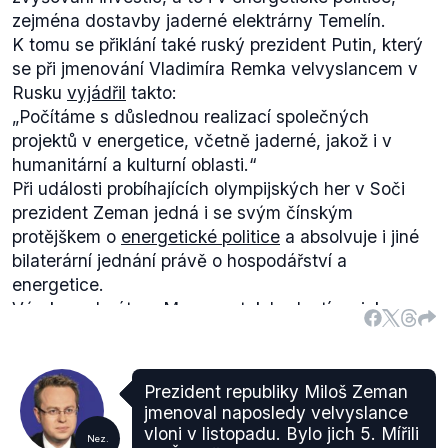
a politiky."
zejména dostavby jaderné elektrárny Temelín.
I letošní olympijské hry v Soči nelze označit za
K tomu se přiklání také ruský prezident Putin, který
„apolitické“, přestože o tento charakter stále usilují
se při jmenování Vladimíra Remka velvyslancem v
představitelé MOV. Hry
bojkotuje
řada světových
Rusku
vyjádřil
takto:
osobností, mimo jiné i německý prezident Joachim
„Počítáme s důslednou realizací společných
Gauck nebo jeho francouzský protějšek François
projektů v energetice, včetně jaderné, jakož i v
Hollande, v reakci na porušování lidských práv v
humanitární a kulturní oblasti.“
zemi i na zákon, který zakazuje propagaci
Při události
probíhajících olympijských her v Soči
homosexuality.
prezident Zeman jedná i se svým čínským
Prezident Miloš Zeman se olympiády rozhodl
protějškem o
energetické politice
a absolvuje i jiné
účastnit s tím, že ji považuje za sportovní, nikoli
bilaterární jednání právě o hospodářství a
politický podnik. Dále
uvedl
:
„nedělejme z
energetice.
olympiády politickou záležitost. Snažme se, aby se
Výrok moderátora Moravce tak hodnotíme jako
výhrady vůči porušování lidských práv říkaly při
pravdivý.
politických jednáních a aby se těmito výhradami
nerušila sportovní soutěž, která by měla být pokud
možno apolitická“.
Prezident republiky Miloš Zeman
jmenoval naposledy velvyslance
vloni v listopadu. Bylo jich 5. Mířili
Nez.