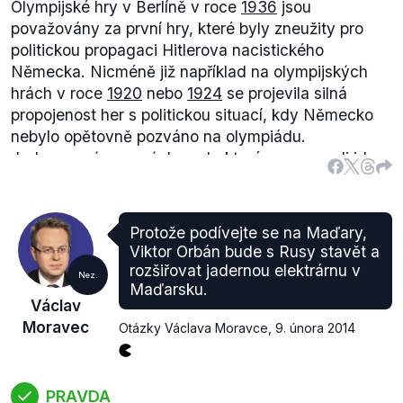
Olympijské hry v Berlíně v roce
1936
jsou
považovány za první hry, které byly zneužity pro
politickou propagaci Hitlerova nacistického
Německa. Nicméně již například na olympijských
hrách v roce
1920
nebo
1924
se projevila silná
propojenost her s politickou situací, kdy Německo
nebylo opětovně pozváno na olympiádu.
Jednou z významných osob, které prosazovali
ideu
„politika do sportu nepatří“, byl předseda
amerického olympijského výboru Avery Brundage,
který do tohoto úřadu nastoupil v roce 1929.
Protože podívejte se na Maďary,
Přesto i následující olympijské hry často nesly odraz
Viktor Orbán bude s Rusy stavět a
politické situace a událostí v jednotlivých zemích.
rozšiřovat jadernou elektrárnu v
Nez.
Příkladem může být olympiáda v Melbourne v roce
Maďarsku.
Václav
1956
známá svým zápasem vodního póla mezi
Moravec
Otázky Václava Moravce
,
9. února 2014
Maďarskem a SSSR často přezdívaným také
Melbournská krvavá lázeň.
Na olympijských hrách v roce 1964 byla
vyloučena
Jižní Afrika kvůli apartheidu a nebyla pozvána až do
PRAVDA