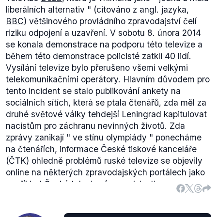
liberálních alternativ
" (citováno z angl. jazyka,
BBC
) většinového provládního zpravodajství čelí
riziku odpojení a uzavření. V sobotu 8. února 2014
se konala demonstrace na podporu této televize a
během této demonstrace policisté zatkli 40 lidí.
Vysílání televize bylo přerušeno všemi velkými
telekomunikačními operátory. Hlavním důvodem pro
tento incident se stalo publikování ankety na
sociálních sítích, která se ptala čtenářů, zda měl za
druhé světové války tehdejší Leningrad kapitulovat
nacistům pro záchranu nevinných životů. Zda
zprávy zanikají "
ve stínu olympiády
" ponecháme
na čtenářích, informace České tiskové kanceláře
(ČTK) ohledně problémů ruské televize se objevily
online na některých zpravodajských portálech jako
například
Česká televize
(v souvislosti s
demonstracemi v Kyjevě),
Český rozhlas
, deník
Týden
,
Deník.cz
,
Blesk.cz
,
iDnes.cz
,
IHNED.cz
a