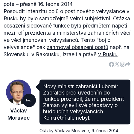
poté – přesně 16. ledna 2014.
europoslanec za KSČM?
Posoudit intenzitu bojů o post nového velvyslance v
Je to rozumný člověk, zná a má zkušenosti z Ruska.
Rusku by bylo samozřejmě velmi subjektivní. Otázka
Mohu si to představit, ale uvidíme, jestli se pan
obsazení sledované funkce byla předmětem napětí
prezident uvolí a schválí velvyslance. Pak navrhnu
mezi rolí prezidenta a ministerstva zahraničních věcí
také Remka.
ve věci jmenování velvyslanců. Tento "boj o
(Právo, Schwarzenberg: Musím se ozvat, když se
velvyslance" pak
zahrnoval obsazení postů
např. na
Zeman pokouší zavádět moresy prezidentského
Slovensku, v Rakousku, Izraeli a právě
v Rusku
.
systému, 6. 4. 2013)
Spor ukončil až pád vlády Petra Nečase,
prezidentem jmenovaná úřednická vláda v čele s
Jiřím Rusnokem oba nominanty
schválila
a Livia
Klausová se pak v prosinci
ujala
své funkce,
Nový ministr zahraničí Lubomír
Vladimír Remek se pak formálně
velvyslancem
stal
Zaorálek před uvedením do
v lednu.
funkce prozradil, že mu prezident
Nez.
Zeman vyjevil své představy o
Z výše uvedeného však vyplývá, že odmítnutí Karla
Václav
budoucích velvyslancích.
Schwarzenberga se týkalo spíše Livie Klausové. V
Moravec
Konkrétní ale nebyl.
případě jmenování Vladimíra Remka byl tehdejší
ministr zahraničí ochoten ustoupit od nutnosti
Otázky Václava Moravce
,
9. února 2014