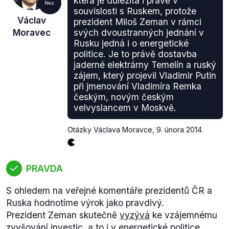
která je důležitá i právě v
Nez.
souvislosti s Ruskem, protože
Los Angeles, lze označit jako „Moskva vrací úder“.
Václav
prezident Miloš Zeman v rámci
SSSR odmítlo svou účast na hrách a následně se
Moravec
svých dvoustranných jednání v
připojila většina jeho satelitů, včetně
Rusku jedná i o energetické
Československa.
politice. Je to právě dostavba
Mezi jedny z posledních
her
, které vyvolaly ostré
jaderné elektrárny Temelín a ruský
diskuze, patří olympijské hry v Pekingu v roce
2008
.
zájem, který projevil Vladimir Putin
K výrazným odpůrcům patřily především nevládní
při jmenování Vladimíra Remka
českým, novým českým
organizace, jako jsou Amnesty International, Human
velvyslancem v Moskvě.
Rights Watch, Reporters without Borders a další.
Prohlašovaly, že zvolení Pekingu je v rozporu s
Otázky Václava Moravce
,
9. února 2014
duchem Olympijských her a Olympijskou chartou. V
Olympijské
chartě
(.pdf, str. 14) se objevuje slovní
spojení „sport ve službách lidskosti“,
jenž může být
PRAVDA
tedy stěží v souladu s veřejnými popravami,
represemi proti náboženským a etnickým skupinám,
S ohledem na veřejné komentáře prezidentů ČR a
případy mučení a svévolného zadržování. Na druhé
Ruska hodnotíme výrok jako pravdivý.
straně zastánci volby v čele s Mezinárodním
Prezident Zeman skutečně
vyzývá
ke vzájemnému
olympijským výborem zmiňují neslučitelnost sportu
zvyšování investic, a to i v energetické politice,