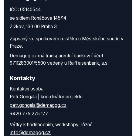
IČO: 05140544
se sídlem Roháčova 145/14
Žižkov, 130 00 Praha 3
Zapsaný ve spolkovém rejstříku u Městského soudu v
Praze.
Demagog.cz má
transparentní bankovní účet
9711283001/5500
vedený u Raiffeisenbank, a.s.
Kontakty
Kontaktní osoba
Petr Gongala | koordinátor projektu
petr.gongala@demagog.cz
+420 775 275 177
Výtky k hodnocením, workshopy, různé
info@demagog.cz