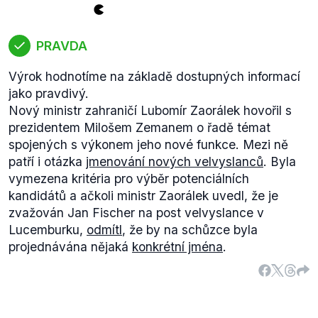
jmenování kariérních diplomatů do velvyslaneckých
pozic a o jeho vyslání do Ruska s prezidentem
jednat. Kvůli této odlišnosti obou případů hodnotíme
PRAVDA
výrok Václava Moravce jako zavádějící.
Výrok hodnotíme na základě dostupných informací
jako pravdivý.
Nový ministr zahraničí Lubomír Zaorálek hovořil s
prezidentem Milošem Zemanem o řadě témat
spojených s výkonem jeho nové funkce. Mezi ně
patří i otázka
jmenování nových velvyslanců
. Byla
vymezena kritéria pro výběr potenciálních
kandidátů a ačkoli ministr Zaorálek uvedl, že je
zvažován Jan Fischer na post velvyslance v
Lucemburku,
odmítl
, že by na schůzce byla
projednávána nějaká
konkrétní jména
.