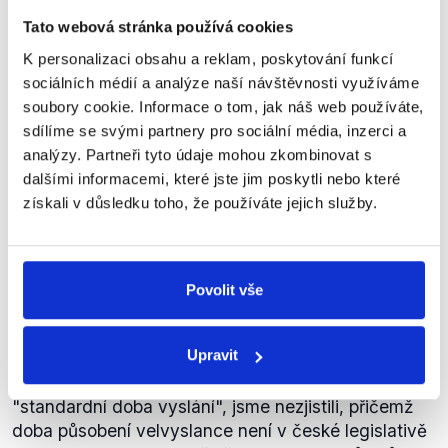
Tato webová stránka používá cookies
Standardní doba vyslání letos
K personalizaci obsahu a reklam, poskytování funkcí
končí celkem 32 českým
ambasadorům. Dalších 11
sociálních médií a analýze naší návštěvnosti využíváme
Nez.
zastupitelských úřadů je v této
soubory cookie. Informace o tom, jak náš web používáte,
Václav
chvíli bez velvyslance.
sdílíme se svými partnery pro sociální média, inzerci a
Moravec
analýzy. Partneři tyto údaje mohou zkombinovat s
Otázky Václava Moravce
,
9. února 2014
dalšími informacemi, které jste jim poskytli nebo které
získali v důsledku toho, že používáte jejich služby.
PRAVDA
Moderátor přesně uvádí počty chybějících
Povolit vše
velvyslanců, v některých zemích však kvůli
špatným vztahům s ČR velvyslanci nejspíše
Upravit
jmenováni nebudou.
Předně, co přesně Václav Moravec míní termínem
"standardní doba vyslání", jsme nezjistili, přičemž
doba působení velvyslance není v české legislativě