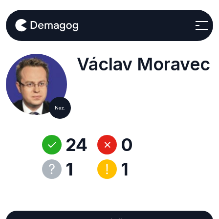
Václav Moravec
Nez.
24
0
1
1