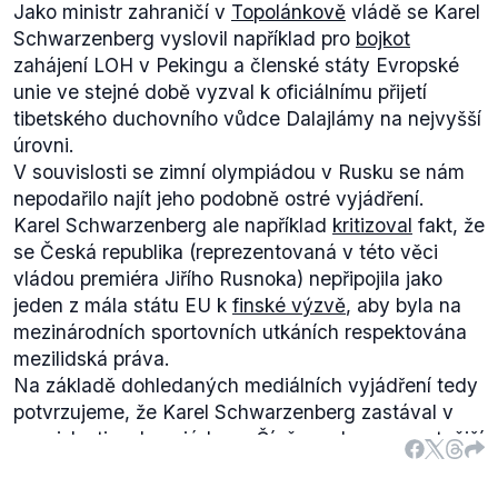
Jako ministr zahraničí v
Topolánkově
vládě se Karel
Schwarzenberg vyslovil například pro
bojkot
zahájení LOH v Pekingu a členské státy Evropské
unie ve stejné době vyzval k oficiálnímu přijetí
tibetského duchovního vůdce Dalajlámy na nejvyšší
úrovni.
V souvislosti se zimní olympiádou v Rusku se nám
nepodařilo najít jeho podobně ostré vyjádření.
Karel Schwarzenberg ale například
kritizoval
fakt, že
se Česká republika (reprezentovaná v této věci
vládou premiéra Jiřího Rusnoka) nepřipojila jako
jeden z mála státu EU k
finské výzvě
, aby byla na
mezinárodních sportovních utkáních respektována
mezilidská práva.
Na základě dohledaných mediálních vyjádření tedy
potvrzujeme, že Karel Schwarzenberg zastával v
souvislosti s olympiádou v Číně mnohem razantnější
postoje, než je tomu teď při olympiádě v Rusku.