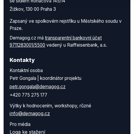
se sídlem Roháčova 145/14
Žižkov, 130 00 Praha 3
Zapsaný ve spolkovém rejstříku u Městského soudu v
Praze.
Demagog.cz má
transparentní bankovní účet
9711283001/5500
vedený u Raiffeisenbank, a.s.
Kontakty
Kontaktní osoba
Petr Gongala | koordinátor projektu
petr.gongala@demagog.cz
+420 775 275 177
Výtky k hodnocením, workshopy, různé
info@demagog.cz
Pro média
Loga ke stažení