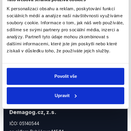
Sociální sítě
K personalizaci obsahu a reklam, poskytování funkcí
sociálních médií a analýze naší návštěvnosti využíváme
Nenechte si ujít nejnovější události
soubory cookie. Informace o tom, jak náš web používáte,
sdílíme se svými partnery pro sociální média, inzerci a
z Demagog.cz. Sdílením našich
analýzy. Partneři tyto údaje mohou zkombinovat s
příspěvků přátelům podpoříte naši
dalšími informacemi, které jste jim poskytli nebo které
práci.
získali v důsledku toho, že používáte jejich služby.
Povolit vše
Upravit
Demagog.cz, z.s.
IČO: 05140544