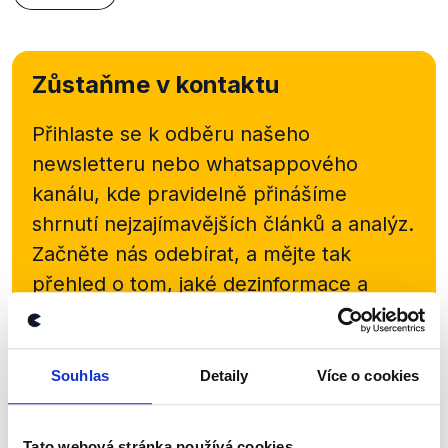
Zůstaňme v kontaktu
Přihlaste se k odběru našeho
newsletteru nebo
whatsappového
kanálu, kde pravidelně přinášíme
shrnutí nejzajímavějších článků a analýz.
Začněte nás odebírat, a mějte tak
přehled o tom, jaké dezinformace a
nepravdy se zrovna v Česku šíří.
Newsletter
WhatsApp
Souhlas
Detaily
Více o cookies
Tato webová stránka používá cookies