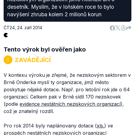
desetník. Myslím, že v loňském roce to bylo
navýšení zhruba kolem 2 milionů korun
ČT24
,
24. září 2014
Tento výrok byl ověřen jako
ZAVÁDĚJÍCÍ
V kontexu výroku je zřejmé, že neziskovým sektorem v
Brně Onderka myslí ty organizace, jimž město
poskytuje nějaké dotace. Např. pro letošní rok jde o 64
organizací. Celkem pak v Brně sídlí 170 neziskovek
(podle
evidence nestátních neziskových organizací
),
což je znatelný rozdíl.
Pro rok 2014 byly naplánovany dotace (
xls.
) ve
prospěch nestátních neziskových organizací