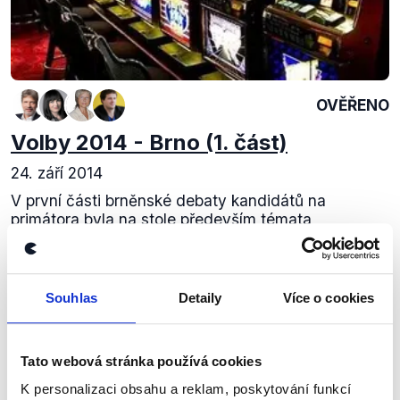
OVĚŘENO
Volby 2014 - Brno (1. část)
24. září 2014
V první části brněnské debaty kandidátů na
primátora byla na stole především témata
bezpečnosti, konkrétně regulace hazardu a
prostituce. Pomyslné meče zkřížila Helena Sýkorová
(KSČM),...
Souhlas
Detaily
Více o cookies
Číst dál
Tato webová stránka používá cookies
K personalizaci obsahu a reklam, poskytování funkcí