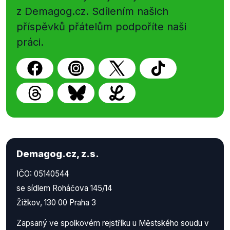
z Demagog.cz. Sdílením našich
příspěvků přátelům podpoříte naši
práci.
Demagog.cz, z.s.
IČO: 05140544
se sídlem Roháčova 145/14
Žižkov, 130 00 Praha 3
Zapsaný ve spolkovém rejstříku u Městského soudu v