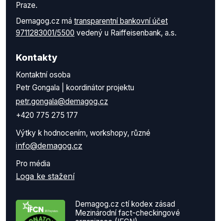
Praze.
Demagog.cz má
transparentní bankovní účet
9711283001/5500
vedený u Raiffeisenbank, a.s.
Kontakty
Kontaktní osoba
Petr Gongala | koordinátor projektu
petr.gongala@demagog.cz
+420 775 275 177
Výtky k hodnocením, workshopy, různé
info@demagog.cz
Pro média
Loga ke stažení
Demagog.cz ctí kodex zásad
Mezinárodní fact-checkingové