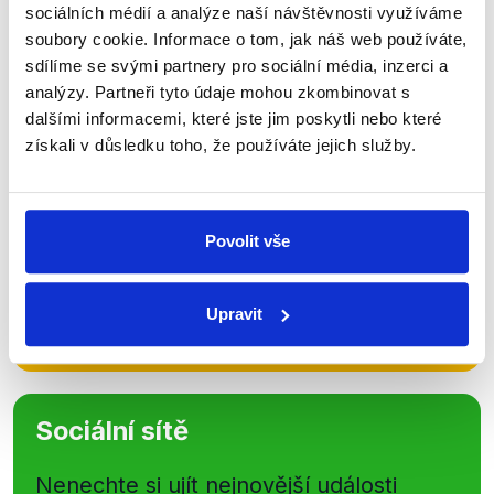
Zůstaňme v kontaktu
sociálních médií a analýze naší návštěvnosti využíváme
soubory cookie. Informace o tom, jak náš web používáte,
Přihlaste se k odběru našeho
sdílíme se svými partnery pro sociální média, inzerci a
newsletteru nebo
whatsappového
analýzy. Partneři tyto údaje mohou zkombinovat s
kanálu, kde pravidelně přinášíme
dalšími informacemi, které jste jim poskytli nebo které
získali v důsledku toho, že používáte jejich služby.
shrnutí nejzajímavějších článků a analýz.
Začněte nás odebírat, a mějte tak
přehled o tom, jaké dezinformace a
Povolit vše
nepravdy se zrovna v Česku šíří.
Upravit
Newsletter
WhatsApp
Sociální sítě
Nenechte si ujít nejnovější události