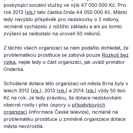
poskytující sociální služby ve výši 47 050 000 Kč. Pro
rok 2013 (
xls.
) tato částka činila 44 050 000 Kč. Město
tedy navýšilo příspěvěk pro neziskovky o 3 miliony,
nicméně vycházelo z nižšího základu a ani po tomto
zvýšení se nedostalo na úroveň 50 milionů.
Z těchto všech organizací se nám podařilo dohledat, že
problematikou prostituce se zabývá pouze
Rozkoš bez
rizika
, nejde tedy o část organizací, jak uvádí primátor
Onderka.
Schválené dotace této organizaci od města Brna byly v
letech 2012 (
xls.
), 2013 (
xls.
) a 2014 (
xls.
) vždy 50 tisíc
Kč na rok. Je tedy pravdou, že dotace neziskovkám
obecně rostly i přes úspory u
příspěvkových
organizací
(informace České televize), nicméně na
problematiku prostituce u zmíněné organizace dotace
města nevzrostla.