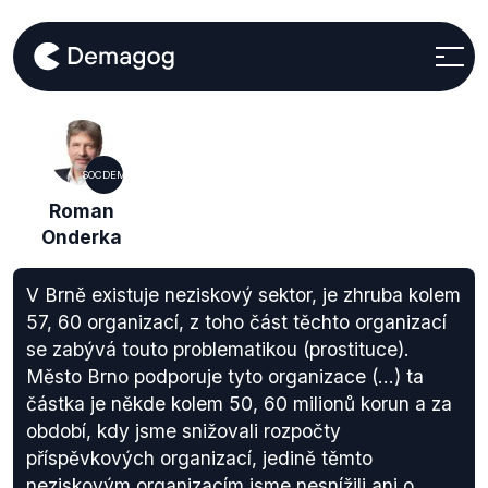
SOCDEM
Roman
Onderka
V Brně existuje neziskový sektor, je zhruba kolem
57, 60 organizací, z toho část těchto organizací
se zabývá touto problematikou (prostituce).
Město Brno podporuje tyto organizace (...) ta
částka je někde kolem 50, 60 milionů korun a za
období, kdy jsme snižovali rozpočty
příspěvkových organizací, jedině těmto
neziskovým organizacím jsme nesnížili ani o