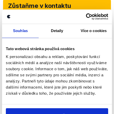
Zůstaňme v kontaktu
Přihlaste se k odběru našeho
newsletteru nebo
whatsappového
Souhlas
Detaily
Více o cookies
kanálu, kde pravidelně přinášíme
shrnutí nejzajímavějších článků a analýz.
Začněte nás odebírat, a mějte tak
Tato webová stránka používá cookies
přehled o tom, jaké dezinformace a
K personalizaci obsahu a reklam, poskytování funkcí
sociálních médií a analýze naší návštěvnosti využíváme
nepravdy se zrovna v Česku šíří.
soubory cookie. Informace o tom, jak náš web používáte,
sdílíme se svými partnery pro sociální média, inzerci a
Newsletter
WhatsApp
analýzy. Partneři tyto údaje mohou zkombinovat s
dalšími informacemi, které jste jim poskytli nebo které
získali v důsledku toho, že používáte jejich služby.
Sociální sítě