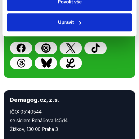
Povolit vše
Nenechte si ujít nejnovější události
z Demagog.cz. Sdílením našich
příspěvků přátelům podpoříte naši
Upravit
práci.
Demagog.cz, z.s.
IČO: 05140544
se sídlem Roháčova 145/14
Žižkov, 130 00 Praha 3