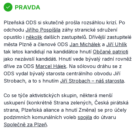
PRAVDA
Plzeňská ODS si skutečně prošla rozsáhlou krizí. Po
odchodu
Jiřího Pospíšila
záhy stranické sdružení
opustilo i
několik
dalších zastupitelů. Dřívější zastupitelé
města Plzně a členové ODS
Jan Michálek
a
Jiří Uhlík
tak letos kandidují na kandidátce hnutí
Občané patrioti
jako nezávislí kandidáti. Hnutí vede bývalý radní rovněž
dříve za ODS
Marcel Hájek
. Na sólovou dráhu se z
ODS vydal bývalý starosta centrálního obvodu Jiří
Strobach, a to s hnutím
Jiří Strobach – náš starosta
.
Co se týče aktivistických skupin, některá menší
uskupení (konkrétně Strana zelených, Česká pirátská
strana, Plzeňská aliance a hnutí Změna) se pro účely
podzimních komunálních voleb
spojila
do útvaru
Společně za Plzeň
.