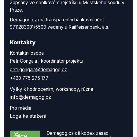
Zapsaný ve spolkovém rejstříku u Městského soudu v
Praze.
Demagog.cz má
transparentní bankovní účet
9711283001/5500
vedený u Raiffeisenbank, a.s.
Kontakty
Kontaktní osoba
Petr Gongala | koordinátor projektu
petr.gongala@demagog.cz
+420 775 275 177
Výtky k hodnocením, workshopy, různé
info@demagog.cz
Pro média
Loga ke stažení
Demagog.cz ctí kodex zásad