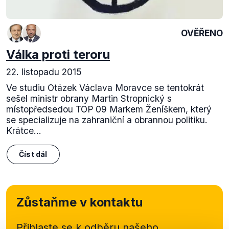
OVĚŘENO
Válka proti teroru
22. listopadu 2015
Ve studiu Otázek Václava Moravce se tentokrát
sešel ministr obrany Martin Stropnický s
místopředsedou TOP 09 Markem Ženíškem, který
se specializuje na zahraniční a obrannou politiku.
Krátce...
Číst dál
Zůstaňme v kontaktu
Přihlaste se k odběru našeho