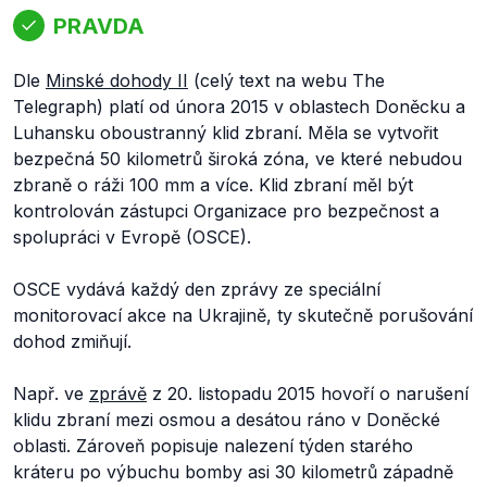
PRAVDA
Dle
Minské dohody II
(celý text na webu The
Telegraph) platí od února 2015 v oblastech Doněcku a
Luhansku oboustranný klid zbraní. Měla se vytvořit
bezpečná 50 kilometrů široká zóna, ve které nebudou
zbraně o ráži 100 mm a více. Klid zbraní měl být
kontrolován zástupci Organizace pro bezpečnost a
spolupráci v Evropě (OSCE).
OSCE vydává každý den zprávy ze speciální
monitorovací akce na Ukrajině, ty skutečně porušování
dohod zmiňují.
Např. ve
zprávě
z 20. listopadu 2015 hovoří o narušení
klidu zbraní mezi osmou a desátou ráno v Doněcké
oblasti. Zároveň popisuje nalezení týden starého
kráteru po výbuchu bomby asi 30 kilometrů západně