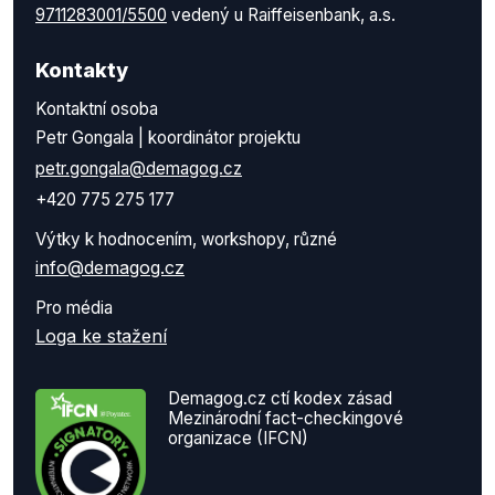
9711283001/5500
vedený u Raiffeisenbank, a.s.
Kontakty
Kontaktní osoba
Petr Gongala | koordinátor projektu
petr.gongala@demagog.cz
+420 775 275 177
Výtky k hodnocením, workshopy, různé
info@demagog.cz
Pro média
Loga ke stažení
Demagog.cz ctí kodex zásad
Mezinárodní fact-checkingové
organizace (IFCN)