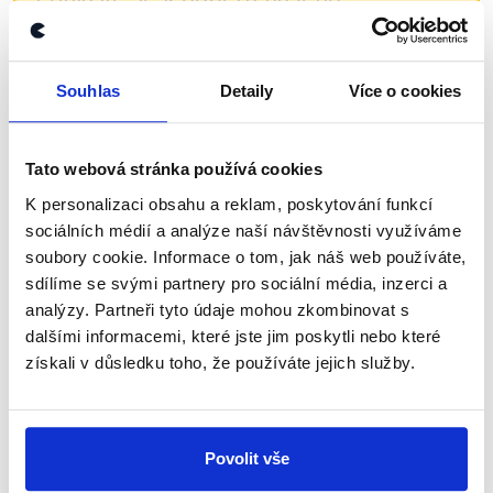
newsletteru nebo
whatsappového
kanálu, kde pravidelně přinášíme
Souhlas
Detaily
Více o cookies
shrnutí nejzajímavějších článků a analýz.
Začněte nás odebírat, a mějte tak
přehled o tom, jaké dezinformace a
Tato webová stránka používá cookies
nepravdy se zrovna v Česku šíří.
K personalizaci obsahu a reklam, poskytování funkcí
sociálních médií a analýze naší návštěvnosti využíváme
soubory cookie. Informace o tom, jak náš web používáte,
Newsletter
WhatsApp
sdílíme se svými partnery pro sociální média, inzerci a
analýzy. Partneři tyto údaje mohou zkombinovat s
dalšími informacemi, které jste jim poskytli nebo které
získali v důsledku toho, že používáte jejich služby.
Sociální sítě
Nenechte si ujít nejnovější události
z Demagog.cz. Sdílením našich
Povolit vše
příspěvků přátelům podpoříte naši