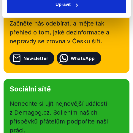
Upravit
kanálu, kde pravidelně přinášíme
shrnutí nejzajímavějších článků a analýz.
Začněte nás odebírat, a mějte tak
přehled o tom, jaké dezinformace a
nepravdy se zrovna v Česku šíří.
Newsletter
WhatsApp
Sociální sítě
Nenechte si ujít nejnovější události
z Demagog.cz. Sdílením našich
příspěvků přátelům podpoříte naši
práci.