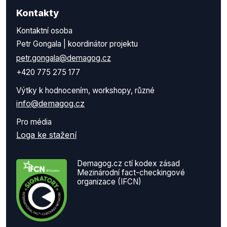
Kontakty
Kontaktní osoba
Petr Gongala | koordinátor projektu
petr.gongala@demagog.cz
+420 775 275 177
Výtky k hodnocením, workshopy, různé
info@demagog.cz
Pro média
Loga ke stažení
Demagog.cz ctí kodex zásad
Mezinárodní fact-checkingové
organizace (IFCN)