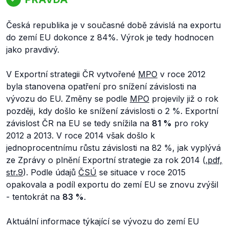
Česká republika je v současné době závislá na exportu
do zemí EU dokonce z 84%. Výrok je tedy hodnocen
jako pravdivý.
V
Exportní strategii ČR
vytvořené
MPO
v roce 2012
byla stanovena opatření pro snížení závislosti na
vývozu do EU. Změny se podle
MPO
projevily již o rok
později, kdy došlo ke snížení závislosti o 2 %. Exportní
závislost ČR na EU se tedy snížila na
81 %
pro roky
2012 a 2013. V roce 2014 však došlo k
jednoprocentnímu růstu závislosti na 82 %,
jak vyplývá
ze
Zprávy o plnění Exportní strategie za rok 2014
(
.pdf,
str.9
). Podle údajů
ČSÚ
se situace v roce 2015
opakovala a podíl exportu do zemí EU se znovu zvýšil
- tentokrát na
83 %
.
Aktuální informace týkající se vývozu do zemí EU