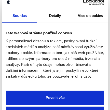
OVĚŘENO
(Ne)vystoupení z Evropské unie?
Souhlas
Detaily
Více o cookies
4. února 2016
Máte slovo. Hezký den, milí čtenáři. Demagog.cz
Tato webová stránka používá cookies
vám tentokrát přináší poměrně netradiční
K personalizaci obsahu a reklam, poskytování funkcí
zpracování jednoho netradičního pořadu. Rozhodli
sociálních médií a analýze naší návštěvnosti využíváme
jsme se komplexně prozkoumat fungování pořadu
soubory cookie. Informace o tom, jak náš web používáte,
Máte...
sdílíme se svými partnery pro sociální média, inzerci a
analýzy. Partneři tyto údaje mohou zkombinovat s
Číst dál
dalšími informacemi, které jste jim poskytli nebo které
získali v důsledku toho, že používáte jejich služby.
Zůstaňme v kontaktu
Povolit vše
Přihlaste se k odběru našeho
newsletteru nebo
whatsappového