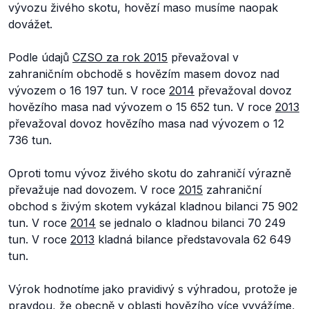
vývozu živého skotu, hovězí maso musíme naopak
dovážet.
Podle údajů
CZSO za rok 2015
převažoval v
zahraničním obchodě s hovězím masem dovoz nad
vývozem o 16 197 tun. V roce
2014
převažoval dovoz
hovězího masa nad vývozem o 15 652 tun. V roce
2013
převažoval dovoz hovězího masa nad vývozem o 12
736 tun.
Oproti tomu vývoz živého skotu do zahraničí výrazně
převažuje nad dovozem. V roce
2015
zahraniční
obchod s živým skotem vykázal kladnou bilanci 75 902
tun. V roce
2014
se jednalo o kladnou bilanci 70 249
tun. V roce
2013
kladná bilance představovala 62 649
tun.
Výrok hodnotíme jako pravidivý s výhradou, protože je
pravdou, že obecně v oblasti hovězího více vyvážíme,