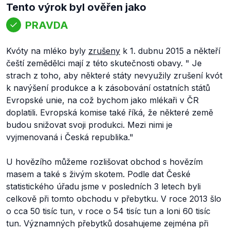
Tento výrok byl ověřen jako
PRAVDA
Kvóty na mléko byly
zrušeny
k 1. dubnu 2015 a někteří
čeští zemědělci mají z této skutečnosti obavy. "
Je
strach z toho, aby některé státy nevyužily zrušení kvót
k navýšení produkce a k zásobování ostatních států
Evropské unie, na což bychom jako mlékaři v ČR
doplatili
.
Evropská komise také říká, že některé země
budou snižovat svoji produkci. Mezi nimi je
vyjmenovaná i Česká republika
."
U hovězího můžeme rozlišovat obchod s hovězím
masem a také s živým skotem. Podle dat České
statistického úřadu jsme v posledních 3 letech byli
celkově při tomto obchodu v přebytku. V roce 2013 šlo
o cca 50 tisíc tun, v roce o 54 tisíc tun a loni 60 tisíc
tun. Významných přebytků dosahujeme zejména při