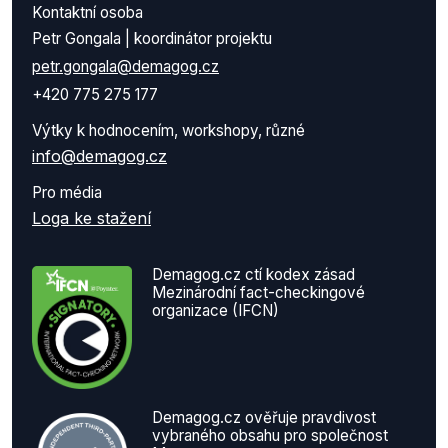
Kontaktní osoba
Petr Gongala | koordinátor projektu
petr.gongala@demagog.cz
+420 775 275 177
Výtky k hodnocením, workshopy, různé
info@demagog.cz
Pro média
Loga ke stažení
Demagog.cz ctí kodex zásad
Mezinárodní fact-checkingové
organizace (IFCN)
Demagog.cz ověřuje pravdivost
vybraného obsahu pro společnost