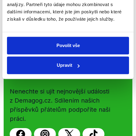
shrnutí nejzajímavějších článků a analýz.
analýzy. Partneři tyto údaje mohou zkombinovat s
Začněte nás odebírat, a mějte tak
dalšími informacemi, které jste jim poskytli nebo které
přehled o tom, jaké dezinformace a
získali v důsledku toho, že používáte jejich služby.
nepravdy se zrovna v Česku šíří.
Newsletter
WhatsApp
Povolit vše
Upravit
Sociální sítě
Nenechte si ujít nejnovější události
z Demagog.cz. Sdílením našich
příspěvků přátelům podpoříte naši
práci.