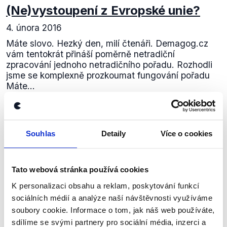
(Ne)vystoupení z Evropské unie?
4. února 2016
Máte slovo. Hezký den, milí čtenáři. Demagog.cz
vám tentokrát přináší poměrně netradiční
zpracování jednoho netradičního pořadu. Rozhodli
jsme se komplexně prozkoumat fungování pořadu
Máte...
Číst dál
Souhlas
Detaily
Více o cookies
Zůstaňme v kontaktu
Tato webová stránka používá cookies
Přihlaste se k odběru našeho
K personalizaci obsahu a reklam, poskytování funkcí
newsletteru nebo
whatsappového
sociálních médií a analýze naší návštěvnosti využíváme
soubory cookie. Informace o tom, jak náš web používáte,
kanálu, kde pravidelně přinášíme
sdílíme se svými partnery pro sociální média, inzerci a