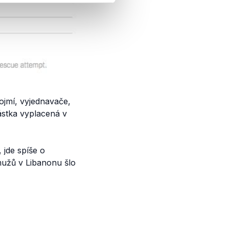
ojmí, vyjednavače,
ástka vyplacená v
 jde spíše o
mužů v Libanonu šlo