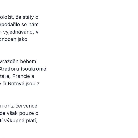
ožit, že státy o
epodařilo se nám
ch vyjednáváno, v
dnocen jako
zavražděn během
Stratforu (soukromá
álie, Francie a
či Britové jsou z
rror
z července
jde však pouze o
tí výkupné platí,