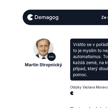
Ze s
Vrátilo se v pořádk
to je myslím to n
automatismus. To 
ANO
každá země, na k
Martin Stropnický
případ, který dlo
pomoc.
Otázky Václava Morav