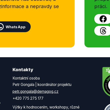
ezinformace a nepravdy se
práci.
WhatsApp
Kontakty
Kontaktní osoba
Petr Gongala | koordinátor projektu
petr.gongala@demagog.cz
+420 775 275 177
o
Výtky k hodnocením, workshopy, různé