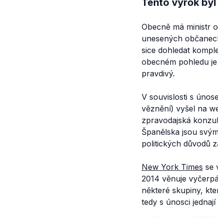
Tento výrok byl
Obecně má ministr o
unesených občanech 
sice dohledat komple
obecném pohledu je 
pravdivý.
V souvislosti s úno
věznění) vyšel na 
zpravodajská konzult
Španělska jsou svým
politických důvodů za
New York Times
se v
2014 věnuje vyčerp
některé skupiny, kter
tedy s únosci jednají