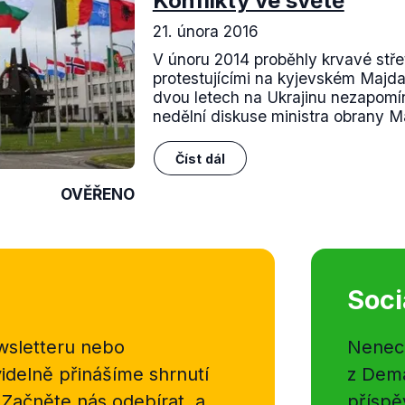
Konflikty ve světě
21. února 2016
V únoru 2014 proběhly krvavé střet
protestujícími na kyjevském Majda
dvou letech na Ukrajinu nezapomí
nedělní diskuse ministra obrany Ma
Číst dál
OVĚŘENO
Soci
sletteru nebo
Nenecht
delně přinášíme shrnutí
z Dema
 Začněte nás odebírat, a
příspě