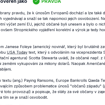
 ověřen jako
PRAVDA
brany pravdu, že k únosům Evropanů dochází a lze také dol
vyjednávají a snaží se tak napomoci jejich osvobození. N
tní výčet zemí EU, jejichž občané byli uneseni a bylo o ni
ovšem Stropnického vyjádření korektní a výrok je tedy ho
sem Jamese Foleye (americký novinář, který byl brutálně 
webu
USA Today
text, který s odvoláním na viceprezidenta 
ační agentura) Scotta Stewarta uvádí, že občané např. z It
i zeměmi vykupováni za miliony dolarů. Naopak Američané 
bíjeni.
 textu (ang.)
Paying Ransoms, Europe Bankrolls Qaeda Te
ávajícím způsobem problematice únosů "občanů západu" (
é toto provozují) a popisuje, že státy za své občany v zaje
 a tím se je snaží osvobodit.