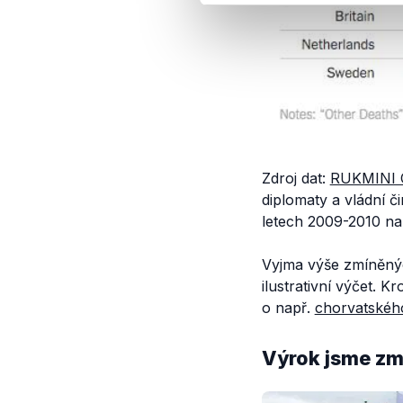
Zdroj dat:
RUKMINI 
diplomaty a vládní č
letech 2009-2010 na
Vyjma výše zmíněných
ilustrativní výčet.
o např.
chorvatskéh
Výrok jsme zmí