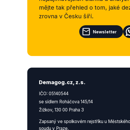
mějte tak přehled o tom, jaké d
zrovna v Česku šíří.
Newsletter
Demagog.cz, z.s.
IČO: 05140544
se sídlem Roháčova 145/14
Žižkov, 130 00 Praha 3
Zapsaný ve spolkovém rejstříku u Městskéh
soudu v Praze.