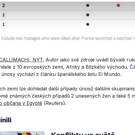
CALLIMACHI, NYT
. Autor jako své zdroje uvádí bývalé ruk
initele z 10 evropských zemí, Afriky a Blízkého východu. Č
 únosy vychází z článku španělského listu El Mundo.
 zemí lze dohledat další případy únosů dalšími skupinami,
 Kromě známých českých případů 2 unesených žen a také 5 
o občana v Egyptě
(Reuters).
nili