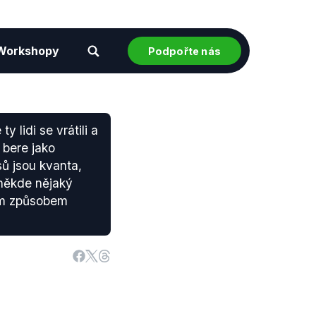
Workshopy
Podpořte nás
y lidi se vrátili a
 bere jako
ů jsou kvanta,
někde nějaký
kým způsobem