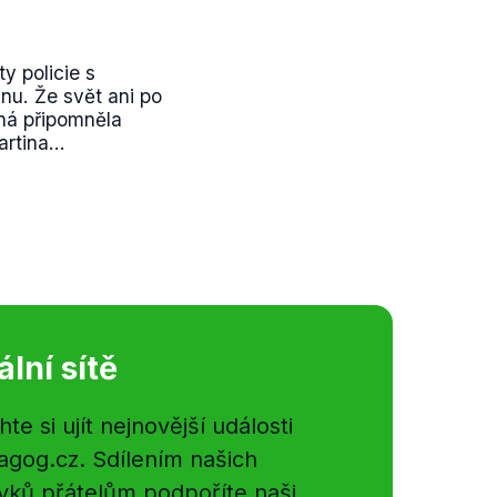
y policie s
nu. Že svět ani po
ná připomněla
rtina...
ální sítě
e si ujít nejnovější události
gog.cz. Sdílením našich
vků přátelům podpoříte naši