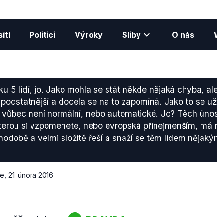
ítí
Politici
Výroky
Sliby
O nás
u 5 lidí, jo. Jako mohla se stát někde nějaká chyba, ale t
ejpodstatnější a docela se na to zapomíná. Jako to se už
vůbec není normální, nebo automatické. Jo? Těch únos
terou si vzpomenete, nebo evropská přinejmenším, má 
uhodobě a velmi složitě řeší a snaží se těm lidem něja
ce
,
21. února 2016