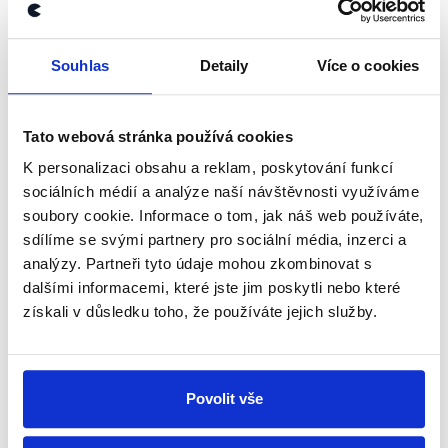
kanálu, kde pravidelně přinášíme
shrnutí nejzajímavějších článků a analýz.
Souhlas
Detaily
Více o cookies
Začněte nás odebírat, a mějte tak
přehled o tom, jaké dezinformace a
Tato webová stránka používá cookies
nepravdy se zrovna v Česku šíří.
K personalizaci obsahu a reklam, poskytování funkcí
sociálních médií a analýze naší návštěvnosti využíváme
Newsletter
WhatsApp
soubory cookie. Informace o tom, jak náš web používáte,
sdílíme se svými partnery pro sociální média, inzerci a
analýzy. Partneři tyto údaje mohou zkombinovat s
dalšími informacemi, které jste jim poskytli nebo které
Sociální sítě
získali v důsledku toho, že používáte jejich služby.
Nenechte si ujít nejnovější události
z Demagog.cz. Sdílením našich
Povolit vše
příspěvků přátelům podpoříte naši
práci.