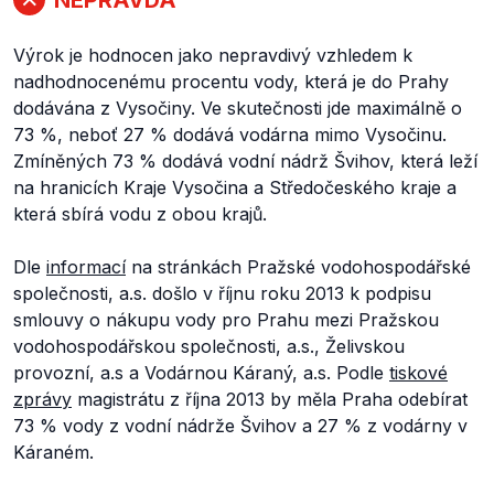
Výrok je hodnocen jako nepravdivý vzhledem k
nadhodnocenému procentu vody, která je do Prahy
dodávána z Vysočiny. Ve skutečnosti jde maximálně o
73 %, neboť 27 % dodává vodárna mimo Vysočinu.
Zmíněných 73 % dodává vodní nádrž Švihov, která leží
na hranicích Kraje Vysočina a Středočeského kraje a
která sbírá vodu z obou krajů.
Dle
informací
na stránkách Pražské vodohospodářské
společnosti, a.s. došlo v říjnu roku 2013 k podpisu
smlouvy o nákupu vody pro Prahu mezi Pražskou
vodohospodářskou společnosti, a.s., Želivskou
provozní, a.s a Vodárnou Káraný, a.s. Podle
tiskové
zprávy
magistrátu z října 2013 by měla Praha odebírat
73 % vody z vodní nádrže Švihov a 27 % z vodárny v
Káraném.