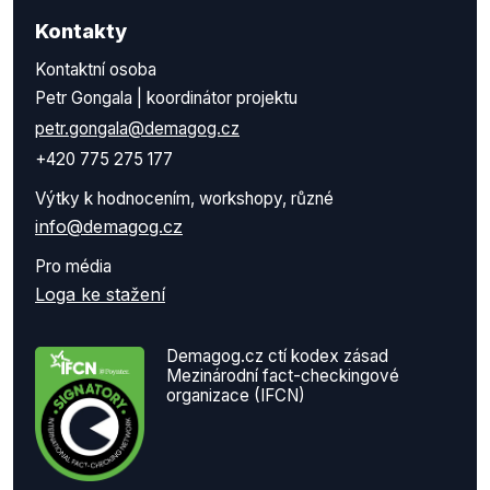
Kontakty
Kontaktní osoba
Petr Gongala | koordinátor projektu
petr.gongala@demagog.cz
+420 775 275 177
Výtky k hodnocením, workshopy, různé
info@demagog.cz
Pro média
Loga ke stažení
Demagog.cz ctí kodex zásad
Mezinárodní fact-checkingové
organizace (IFCN)