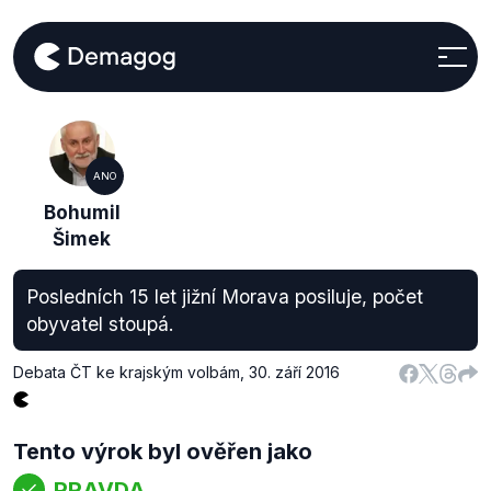
ANO
Bohumil
Šimek
Posledních 15 let jižní Morava posiluje, počet
obyvatel stoupá.
Debata ČT ke krajským volbám
,
30. září 2016
Tento výrok byl ověřen jako
PRAVDA