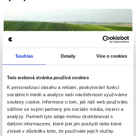
Souhlas
Detaily
Více o cookies
Tato webová stránka používá cookies
K personalizaci obsahu a reklam, poskytování funkcí
OVĚŘENO
sociálních médií a analýze naší návštěvnosti využíváme
Krajské volby: Jihomoravský kraj
soubory cookie. Informace o tom, jak náš web používáte,
sdílíme se svými partnery pro sociální média, inzerci a
30. září 2016
analýzy. Partneři tyto údaje mohou zkombinovat s
Lídři kandidátek Jihomoravského kraje se
dalšími informacemi, které jste jim poskytli nebo které
vypořádávali hlavně s tématy regionálního školství,
získali v důsledku toho, že používáte jejich služby.
hospodaření kraje a problémem územního rozvoje.