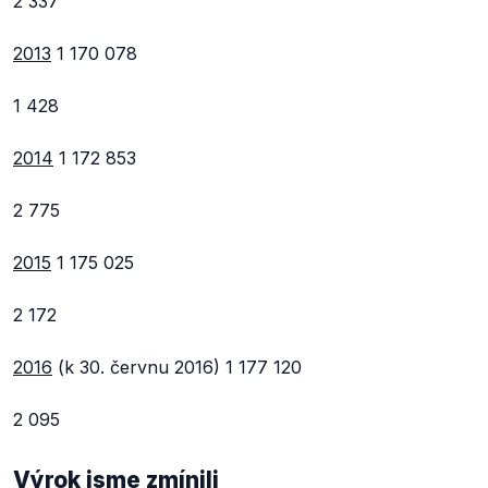
2 337
2013
1 170 078
1 428
2014
1 172 853
2 775
2015
1 175 025
2 172
2016
(k 30. červnu 2016)
1 177 120
2 095
Výrok jsme zmínili