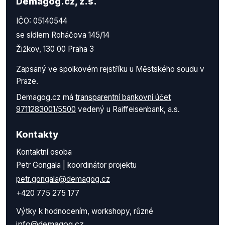
Demagog.cz, z.s.
IČO: 05140544
se sídlem Roháčova 145/14
Žižkov, 130 00 Praha 3
Zapsaný ve spolkovém rejstříku u Městského soudu v
Praze.
Demagog.cz má
transparentní bankovní účet
9711283001/5500
vedený u Raiffeisenbank, a.s.
Kontakty
Kontaktní osoba
Petr Gongala | koordinátor projektu
petr.gongala@demagog.cz
+420 775 275 177
Výtky k hodnocením, workshopy, různé
info@demagog.cz