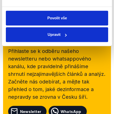
Diskutovalo se ale i o aktuálních kauzách, jako...
Číst dál
Povolit vše
Upravit
Zůstaňme v kontaktu
Přihlaste se k odběru našeho
newsletteru nebo
whatsappového
kanálu, kde pravidelně přinášíme
shrnutí nejzajímavějších článků a analýz.
Začněte nás odebírat, a mějte tak
přehled o tom, jaké dezinformace a
nepravdy se zrovna v Česku šíří.
Newsletter
WhatsApp