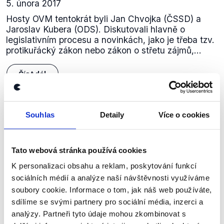
5. února 2017
Hosty OVM tentokrát byli Jan Chvojka (ČSSD) a
Jaroslav Kubera (ODS). Diskutovali hlavně o
legislativním procesu a novinkách, jako je třeba tzv.
protikuřácký zákon nebo zákon o střetu zájmů,...
Číst dál
Souhlas
Detaily
Více o cookies
Zůstaňme v kontaktu
Přihlaste se k odběru našeho
Tato webová stránka používá cookies
newsletteru nebo
whatsappového
K personalizaci obsahu a reklam, poskytování funkcí
kanálu, kde pravidelně přinášíme
sociálních médií a analýze naší návštěvnosti využíváme
shrnutí nejzajímavějších článků a analýz.
soubory cookie. Informace o tom, jak náš web používáte,
sdílíme se svými partnery pro sociální média, inzerci a
Začněte nás odebírat, a mějte tak
analýzy. Partneři tyto údaje mohou zkombinovat s
přehled o tom, jaké dezinformace a