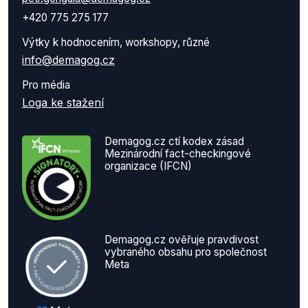
+420 775 275 177
Výtky k hodnocením, workshopy, různé
info@demagog.cz
Pro média
Loga ke stažení
Demagog.cz ctí kodex zásad
Mezinárodní fact-checkingové
organizace (IFCN)
Demagog.cz ověřuje pravdivost
vybraného obsahu pro společnost
Meta