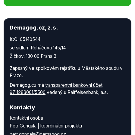
Demagog.cz, z.s.
IČO: 05140544
se sídlem Roháčova 145/14
Žižkov, 130 00 Praha 3
Zapsaný ve spolkovém rejstříku u Městského soudu v
Praze.
Demagog.cz má
transparentní bankovní účet
9711283001/5500
vedený u Raiffeisenbank, a.s.
Kontakty
Kontaktní osoba
Petr Gongala | koordinátor projektu
petr.gongala@demagog.cz