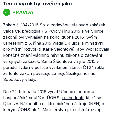
Tento výrok byl ověřen jako
PRAVDA
Zákon č. 134/2016 Sb
. o zadávání veřejných zakázek
Vláda ČR
předložila
PS PČR v říjnu 2015 a ve Sbírce
zákonů byl vyhlášen na konci dubna 2016. Svým
usnesením
z 5. října 2015 Vláda ČR uložila ministryni
pro místní rozvoj (tj. Karle Šlechtové), aby vypracovala
konečné znění vládního návrhu zákona o zadávání
veřejných zakázek. Sama Šlechtová v říjnu 2015 v
pořadu
Týden v politice
vysílaném stanicí ČT24 řekla,
že tento zákon považuje za nejdůležitější normu
Sobotkovy vlády.
Dne 22. listopadu 2016 vydal Úřad pro ochranu
hospodářské soutěže (ÚOHS)
rozhodnutí
, které se
týká tzv. Národního elektronického nástroje (NEN) a
kterým ÚOHS uložil Ministerstvu pro místní rozvoj