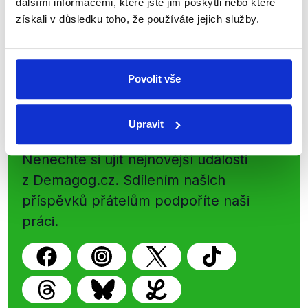
dalšími informacemi, které jste jim poskytli nebo které
nepravdy se zrovna v Česku šíří.
získali v důsledku toho, že používáte jejich služby.
Newsletter
WhatsApp
Povolit vše
Sociální sítě
Upravit
Nenechte si ujít nejnovější události
z Demagog.cz. Sdílením našich
příspěvků přátelům podpoříte naši
práci.