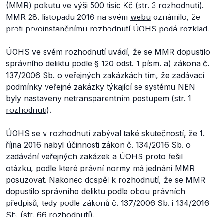
(MMR) pokutu ve výši 500 tisíc Kč (str. 3 rozhodnutí).
MMR 28. listopadu 2016 na svém
webu
oznámilo, že
proti prvoinstančnímu rozhodnutí ÚOHS podá rozklad.
ÚOHS ve svém rozhodnutí uvádí, že se MMR dopustilo
správního deliktu podle § 120 odst. 1 písm. a) zákona č.
137/2006 Sb. o veřejných zakázkách tím, že zadávací
podmínky veřejné zakázky týkající se systému NEN
byly nastaveny netransparentním postupem (str. 1
rozhodnutí
).
ÚOHS se v rozhodnutí zabýval také skutečností, že 1.
října 2016 nabyl účinnosti zákon č. 134/2016 Sb. o
zadávání veřejných zakázek a ÚOHS proto řešil
otázku, podle které právní normy má jednání MMR
posuzovat. Nakonec dospěl k rozhodnutí, že se MMR
dopustilo správního deliktu podle obou právních
předpisů, tedy podle zákonů č. 137/2006 Sb. i 134/2016
Sb. (str. 66
rozhodnutí
).