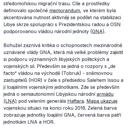
středomořskou migrační trasu. Cíle a prostředky
definovalo společné
memorandum
, ve kterém byla
akcentována nutnost aktivněji se podílet na stabilizaci
Libye skrze spolupráci s Prezidentskou radou a OSN
podporovanou vládou národní jednoty (
GNA
).
Bohužel zaznívá kritika o schopnostech mezinárodně
uznávané vlády GNA, která má velké problémy zajistit
si podporu významných libyjských politických a
vojenských sil. Především se jedná o rozpory s
„de
facto“
vládou na východě (Tobruk) - sněmovnou
zastupitelů (HOR) v čele s předsedou Salehem Issou a
jí loajálními vojenskými jednotkami. Zde se především
jedná o semiautonomní Libyjskou národní
armádu
(LNA)
pod velením generála
Haftara
.
Mapa ukazuje
vojenskou situaci na konci roku 2016. Zelená barva
zobrazuje jednotky loajální GNA, červená barva patří
jednotkám LNA a HOR.