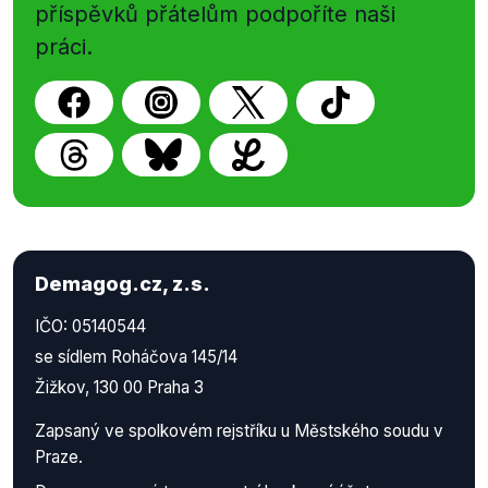
příspěvků přátelům podpoříte naši
práci.
Demagog.cz, z.s.
IČO: 05140544
se sídlem Roháčova 145/14
Žižkov, 130 00 Praha 3
Zapsaný ve spolkovém rejstříku u Městského soudu v
Praze.