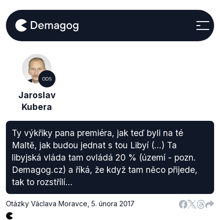
ODS
Jaroslav
Kubera
Ty výkřiky pana premiéra, jak teď byli na té
Maltě, jak budou jednat s tou Libyí (...) Ta
libyjská vláda tam ovládá 20 % (území - pozn.
Demagog.cz) a říká, že když tam něco přijede,
tak to rozstřílí...
Otázky Václava Moravce
,
5. února 2017