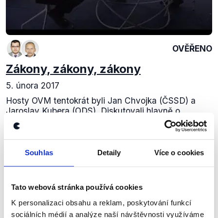
OVĚŘENO
Zákony, zákony, zákony
5. února 2017
Hosty OVM tentokrát byli Jan Chvojka (ČSSD) a
Jaroslav Kubera (ODS). Diskutovali hlavně o
legislativním procesu a novinkách, jako je třeba tzv.
protikuřácký zákon nebo zákon o střetu zájmů,...
Souhlas
Detaily
Více o cookies
Číst dál
Tato webová stránka používá cookies
Zůstaňme v kontaktu
K personalizaci obsahu a reklam, poskytování funkcí
sociálních médií a analýze naší návštěvnosti využíváme