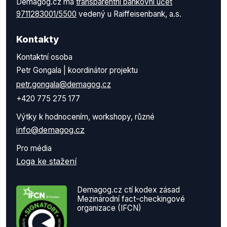
Demagog.cz má
transparentní bankovní účet
9711283001/5500
vedený u Raiffeisenbank, a.s.
Kontakty
Kontaktní osoba
Petr Gongala | koordinátor projektu
petr.gongala@demagog.cz
+420 775 275 177
Výtky k hodnocením, workshopy, různé
info@demagog.cz
Pro média
Loga ke stažení
Demagog.cz ctí kodex zásad
Mezinárodní fact-checkingové
organizace (IFCN)