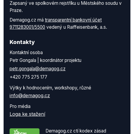
Zapsaný ve spolkovém rejstříku u Městského soudu v
Praze.
Demagog.cz má
transparentní bankovní účet
9711283001/5500
vedený u Raiffeisenbank, a.s.
Kontakty
Kontaktní osoba
Petr Gongala | koordinátor projektu
petr.gongala@demagog.cz
+420 775 275 177
Výtky k hodnocením, workshopy, různé
info@demagog.cz
Pro média
Loga ke stažení
Demagog.cz ctí kodex zásad