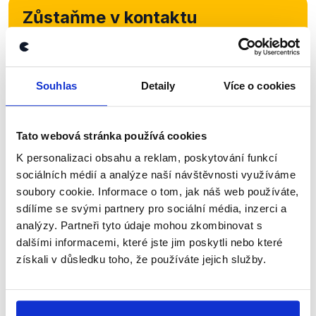
Zůstaňme v kontaktu
Přihlaste se k odběru našeho
newsletteru nebo
whatsappového
Souhlas
Detaily
Více o cookies
kanálu, kde pravidelně přinášíme
shrnutí nejzajímavějších článků a analýz.
Začněte nás odebírat, a mějte tak
Tato webová stránka používá cookies
přehled o tom, jaké dezinformace a
K personalizaci obsahu a reklam, poskytování funkcí
sociálních médií a analýze naší návštěvnosti využíváme
nepravdy se zrovna v Česku šíří.
soubory cookie. Informace o tom, jak náš web používáte,
sdílíme se svými partnery pro sociální média, inzerci a
Newsletter
WhatsApp
analýzy. Partneři tyto údaje mohou zkombinovat s
dalšími informacemi, které jste jim poskytli nebo které
získali v důsledku toho, že používáte jejich služby.
Sociální sítě