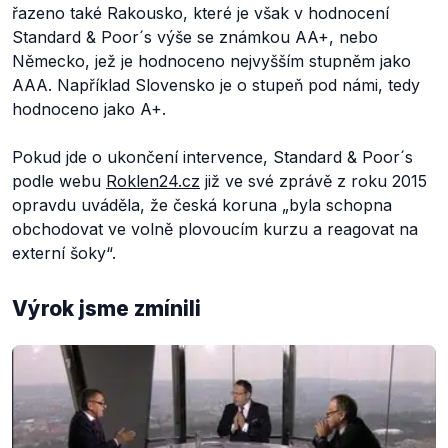
řazeno také Rakousko, které je však v hodnocení
Standard & Poor´s výše se známkou AA+, nebo
Německo, jež je hodnoceno nejvyšším stupněm jako
AAA. Například Slovensko je o stupeň pod námi, tedy
hodnoceno jako A+.
Pokud jde o ukončení intervence, Standard & Poor´s
podle webu
Roklen24.cz
již ve své zprávě z roku 2015
opravdu uváděla, že česká koruna
„byla schopna
obchodovat ve volně plovoucím kurzu a reagovat na
externí šoky“.
Výrok jsme zmínili