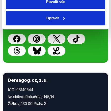
Povolit vše
Nenechte si ujít nejnovější události
z Demagog.cz. Sdílením našich
Upravit
příspěvků přátelům podpoříte naši
práci.
Demagog.cz, z.s.
IČO: 05140544
se sídlem Roháčova 145/14
Žižkov, 130 00 Praha 3