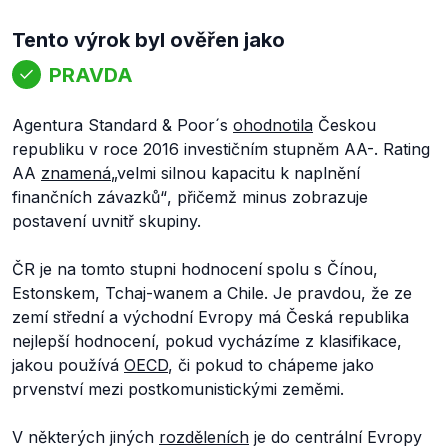
Tento výrok byl ověřen jako
PRAVDA
Agentura Standard & Poor´s
ohodnotila
Českou
republiku v roce 2016 investičním stupněm AA-. Rating
AA
znamená
„velmi silnou kapacitu k naplnění
finančních závazků“
, přičemž minus zobrazuje
postavení uvnitř skupiny.
ČR je na tomto stupni hodnocení spolu s Čínou,
Estonskem, Tchaj-wanem a Chile. Je pravdou, že ze
zemí střední a východní Evropy má Česká republika
nejlepší hodnocení, pokud vycházíme z klasifikace,
jakou používá
OECD
, či pokud to chápeme jako
prvenství mezi postkomunistickými zeměmi.
V některých jiných
rozděleních
je do centrální Evropy