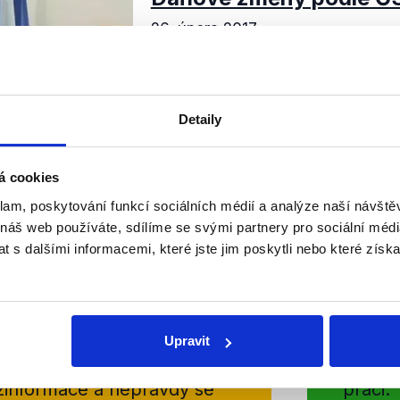
26. února 2017
K diskuzi v Otázkách Václava Mor
zasedli premiér Bohuslav Sobotka
STAN Petr Gazdík. Hlavními tématy
zdanění navrhované ČSSD a obecn
Detaily
Číst dál
OVĚŘENO
á cookies
klam, poskytování funkcí sociálních médií a analýze naší návšt
 náš web používáte, sdílíme se svými partnery pro sociální média
 s dalšími informacemi, které jste jim poskytli nebo které získa
Soci
sletteru nebo
Nenecht
delně přinášíme shrnutí
z Dema
Upravit
 Začněte nás odebírat, a
příspě
ezinformace a nepravdy se
práci.