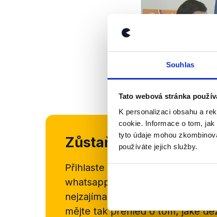
Souhlas
Tato webová stránka použív
K personalizaci obsahu a re
cookie. Informace o tom, jak
tyto údaje mohou zkombinovat
Zůstaňme v kontaktu
používáte jejich služby.
Přihlaste se k odběru našeho
new
whatsappového kanálu, kde pravi
nejzajímavějších článků a analýz.
mějte tak přehled o tom, jaké d