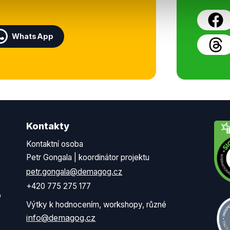
WhatsApp
Kontakty
Kontaktní osoba
Petr Gongala | koordinátor projektu
petr.gongala@demagog.cz
+420 775 275 177
o
Výtky k hodnocením, workshopy, různé
info@demagog.cz