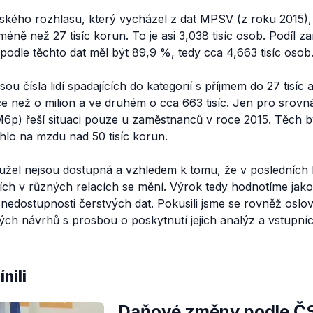
kého rozhlasu, který vycházel z dat
MPSV
(z roku 2015)
ě než 27 tisíc korun. To je asi 3,038 tisíc osob. Podíl 
 podle těchto dat měl být 89,9 %, tedy cca 4,663 tisíc osob
ou čísla lidí spadajících do kategorií s příjmem do 27 tisíc a
ce než o milion a ve druhém o cca 663 tisíc. Jen pro sro
6p) řeší situaci pouze u zaměstnanců v roce 2015. Těch byl
lo na mzdu nad 50 tisíc korun.
hužel nejsou dostupná a vzhledem k tomu, že v posledních 
ících v různých relacích se mění. Výrok tedy hodnotíme jako
edostupnosti čerstvých dat. Pokusili jsme se rovněž oslov
ých návrhů s prosbou o poskytnutí jejich analýz a vstupní
nili
Daňové změny podle Č