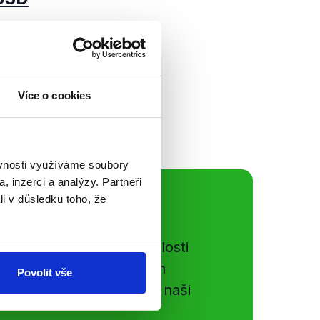
avce tentokrát
 (ČSSD) a předseda
 byly progresivní
ě výše...
Více o cookies
ěvnosti využíváme soubory
, inzerci a analýzy. Partneři
li v důsledku toho, že
ální sítě
e si ujít nejnovější události
gog.cz. Sdílením našich
Povolit vše
vků přátelům podpoříte naši