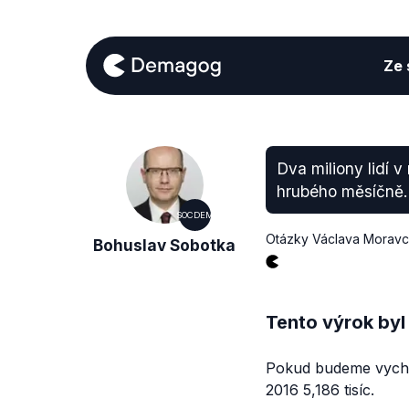
Ze s
Dva miliony lidí v
hrubého měsíčně. 
SOCDEM
Otázky Václava Morav
Bohuslav Sobotka
Tento výrok byl
Pokud budeme vychá
2016 5,186 tisíc.