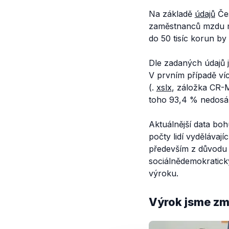
Na základě
údajů
Čes
zaměstnanců mzdu mén
do 50 tisíc korun by
Dle zadaných údajů js
V prvním případě ví
(.
xslx
, záložka CR-M
toho 93,4 % nedosáh
Aktuálnější data bo
počty lidí vydělávaj
především z důvodu n
sociálnědemokratick
výroku.
Výrok jsme zmí