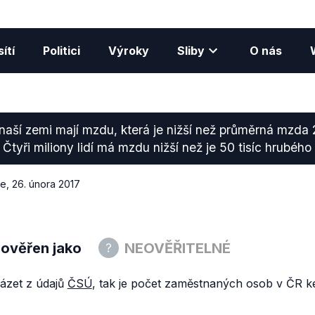
ítí
Politici
Výroky
Sliby
O nás
 naší zemi mají mzdu, která je nižší než průměrná mzda 2
Čtyři miliony lidí má mzdu nižší než je 50 tisíc hrubého
ce
,
26. února 2017
 ověřen jako
NEOVĚŘITELNÉ
zet z údajů
ČSÚ
, tak je počet zaměstnaných osob v ČR ke