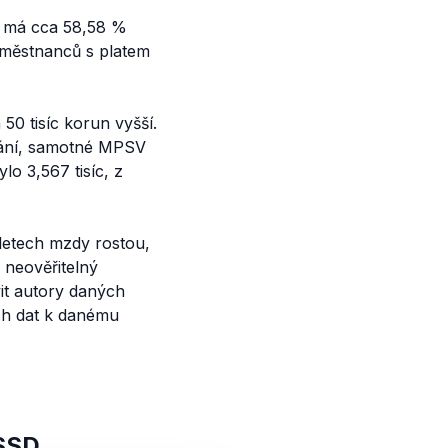
, má cca 58,58 %
zaměstnanců s platem
.
 50 tisíc korun vyšší.
vnání, samotné MPSV
o 3,567 tisíc, z
letech mzdy rostou,
 neověřitelný
it autory daných
ch dat k danému
SSD