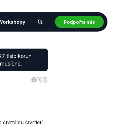
Workshopy
Podpořte nás
7 tisíc korun
 měsíčně.
 čtvrtému čtvrtletí