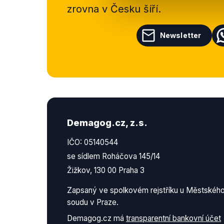
zrovna v Česku šíří.
Newsletter
Demagog.cz, z.s.
IČO: 05140544
se sídlem Roháčova 145/14
Žižkov, 130 00 Praha 3
Zapsaný ve spolkovém rejstříku u Městskéh
soudu v Praze.
Demagog.cz má
transparentní bankovní účet