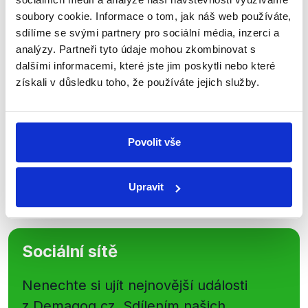
Přihlaste se k odběru našeho
soubory cookie. Informace o tom, jak náš web používáte,
sdílíme se svými partnery pro sociální média, inzerci a
newsletteru nebo
whatsappového
analýzy. Partneři tyto údaje mohou zkombinovat s
kanálu, kde pravidelně přinášíme
dalšími informacemi, které jste jim poskytli nebo které
shrnutí nejzajímavějších článků a analýz.
získali v důsledku toho, že používáte jejich služby.
Začněte nás odebírat, a mějte tak
přehled o tom, jaké dezinformace a
nepravdy se zrovna v Česku šíří.
Povolit vše
Newsletter
WhatsApp
Upravit
Sociální sítě
Nenechte si ujít nejnovější události
z Demagog.cz. Sdílením našich