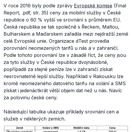
V roce 2016 byly podle zprávy
Evropské komise
(Final
Report, .pdf, str. 35) ceny za mobilní služby v České
republice o 60 % vyšší ve srovnání s průměrem EU.
Česká republika se tak společně s Řeckem, Maltou,
Bulharskem a Maďarskem zařadila mezi nejdražší země
celé Evropské unie. Organizace dTest provedla
porovnání neomezených tarifů u nás a v zahraničí.
Podle tohoto porovnání lze v zásadě říct, že ceny jsou
za tyto služby v České republice dvojnásobné,
popřípadě za stejné peníze lze v zahraničí získat
nesrovnatelně lepší služby. Například v Rakousku lze
kromě neomezeného datového tarifu na volání a SMS
získat i jedenáctkrát větší objem dat než u nás. Navíc
za polovinu české ceny.
Následující tabulka ukazuje příklady srovnání cen a
služeb v některých zemích.