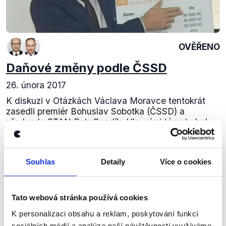
OVĚŘENO
Daňové změny podle ČSSD
26. února 2017
K diskuzi v Otázkách Václava Moravce tentokrát
zasedli premiér Bohuslav Sobotka (ČSSD) a
předseda STAN Petr Gazdík. Hlavními tématy byly
progresivní zdanění navrhované ČSSD a obecně
výše...
Souhlas
Detaily
Více o cookies
Číst dál
Tato webová stránka používá cookies
Zůstaňme v kontaktu
K personalizaci obsahu a reklam, poskytování funkcí
sociálních médií a analýze naší návštěvnosti využíváme