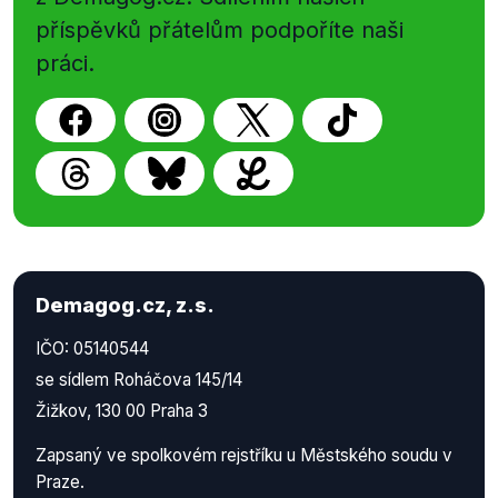
příspěvků přátelům podpoříte naši
práci.
Demagog.cz, z.s.
IČO: 05140544
se sídlem Roháčova 145/14
Žižkov, 130 00 Praha 3
Zapsaný ve spolkovém rejstříku u Městského soudu v
Praze.