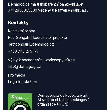
Demagog.cz má
transparentní bankovní účet
9711283001/5500
vedený u Raiffeisenbank, a.s.
Kontakty
Kontaktní osoba
Petr Gongala | koordinátor projektu
petr.gongala@demagog.cz
+420 775 275 177
Výtky k hodnocením, workshopy, různé
info@demagog.cz
Pro média
Loga ke stažení
Demagog.cz ctí kodex zásad
Mezinárodní fact-checkingové
organizace (IFCN)