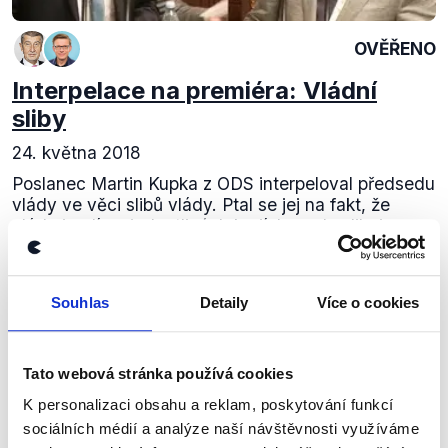
OVĚŘENO
Interpelace na premiéra: Vládní
sliby
24. května 2018
Poslanec Martin Kupka z ODS interpeloval předsedu
vlády ve věci slibů vlády. Ptal se jej na fakt, že
vláda jezdí po jednotlivých krajích a zde slibuje
nejrůznější investice. To Babiš odmítl...
Číst dál
Souhlas
Detaily
Více o cookies
Tato webová stránka používá cookies
Zůstaňme v kontaktu
K personalizaci obsahu a reklam, poskytování funkcí
sociálních médií a analýze naší návštěvnosti využíváme
Přihlaste se k odběru našeho