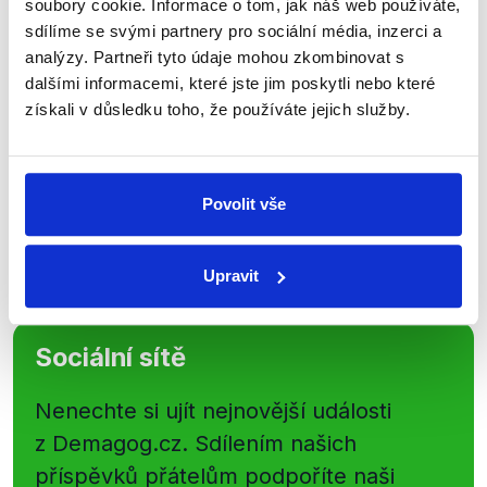
soubory cookie. Informace o tom, jak náš web používáte,
newsletteru nebo
whatsappového
sdílíme se svými partnery pro sociální média, inzerci a
kanálu, kde pravidelně přinášíme
analýzy. Partneři tyto údaje mohou zkombinovat s
shrnutí nejzajímavějších článků a analýz.
dalšími informacemi, které jste jim poskytli nebo které
získali v důsledku toho, že používáte jejich služby.
Začněte nás odebírat, a mějte tak
přehled o tom, jaké dezinformace a
nepravdy se zrovna v Česku šíří.
Povolit vše
Newsletter
WhatsApp
Upravit
Sociální sítě
Nenechte si ujít nejnovější události
z Demagog.cz. Sdílením našich
příspěvků přátelům podpoříte naši