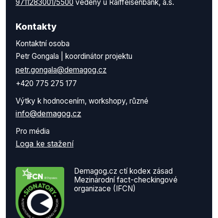
9711283001/5500
vedený u Raiffeisenbank, a.s.
Kontakty
Kontaktní osoba
Petr Gongala | koordinátor projektu
petr.gongala@demagog.cz
+420 775 275 177
Výtky k hodnocením, workshopy, různé
info@demagog.cz
Pro média
Loga ke stažení
Demagog.cz ctí kodex zásad
Mezinárodní fact-checkingové
organizace (IFCN)