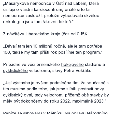
„
Masarykova nemocnice v Ústí nad Labem, která
usiluje o vlastní kardiocentrum, určitě si to ta
nemocnice zaslouží, protože vybudovala skvělou
onkologii a jsou tam šikovní doktoři.
”
Z návštěvy
Libereckého
kraje (čas od 0:15):
„
Dávají tam jen 10 milionů ročně, ale je tam potřeba
100, takže my tam příští rok posílíme ten program.
”
Případně ve věci brněnského
hokejového
stadionu a
cyklistického
velodromu, slovy Petra Vokřála:
„
Její výstavba je ovšem podmíněna tím, že současně s
tím musíme podle toho, jak jsme slíbili, postavit nový
cyklistický ovál, tedy velodrom, přičemž obě stavby by
měly být dokončeny do roku 2022, maximálně 2023.
“
Peníze se slibovaly i v
Mělníku
. Na
opravu
Národního